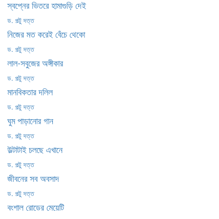
স্বপ্নের ভিতরে হামাগুড়ি দেই
ড. পল্টু দত্ত
নিজের মত করেই বেঁচে থেকো
ড. পল্টু দত্ত
লাল-সবুজের অঙ্গীকার
ড. পল্টু দত্ত
মানবিকতার দলিল
ড. পল্টু দত্ত
ঘুম পাড়ানোর গান
ড. পল্টু দত্ত
উল্টাটাই চলছে এখানে
ড. পল্টু দত্ত
জীবনের সব অবসাদ
ড. পল্টু দত্ত
বংশাল রোডের মেয়েটি