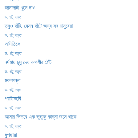
জানালাটা খুলে দাও
ড. পল্টু দত্ত
তবুও হাঁটি, যেমন হাঁটে অন্য সব মানুষেরা
ড. পল্টু দত্ত
অদিতিকে
ড. পল্টু দত্ত
নর্দমায় চুমু দেয় রুপশীর ঠোঁট
ড. পল্টু দত্ত
মরুকান্না
ড. পল্টু দত্ত
প্রতিচ্ছবি
ড. পল্টু দত্ত
আমার ভিতরে এক ভুভুক্ষু কান্না জমে থাকে
ড. পল্টু দত্ত
ধুপছায়া