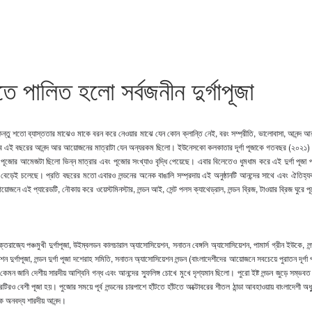
তে পালিত হলো সর্বজনীন দুর্গাপূজা
শতো ব্যাস্ততার মাঝেও মাকে বরন করে নেওয়ার মাঝে যেন কোন ক্লান্তি নেই, বরং সম্প্রীতি, ভালোবাসা, আনন্দ আর প্র
। তবে এই বছরের আনন্দ আর আয়োজনের মাত্রাটা যেন অন্যরকম ছিলো। ইউনেসকো কলকাতার দূর্গা পূজাকে গতবছর (২০২১) সা
 পূজোর আমেজটা ছিলো ভিন্ন মাত্রার এবং পূজোর সংখ্যাও বৃদ্ধি পেয়েছে। এবার বিলেতেও ধুমধাম করে এই দুর্গা পূজা 
রাটাও বেড়েই চলেছে। প্রতি বছরের মতো এবারও
লন্ডনের অনেক বাঙালি সম্প্রদায় এই অনুষ্ঠানটি আনন্দের সাথে এবং ঐতিহ
জনে এই প্যারেডটি, নৌকায় করে ওয়েস্টমিনস্টার, লন্ডন আই, সেন্ট পলস ক্যাথেড্রাল, লন্ডন ব্রিজ, টাওয়ার ব্রিজ ঘুরে পূ
 যুক্তরাজ্যে পঞ্চমুখী দুর্গাপূজা, উইম্বলডন কালচারাল অ্যাসোসিয়েশন, সনাতন বেঙ্গলি অ্যাসোসিয়েশন
, পামার্স গ্রীন ইউকে, লন্
সিয়েশন দুর্গাপূজা, লন্ডন দুর্গা পূজা দশেরাহ সমিতি, সনাতন অ্যাসোসিয়েশন লন্ডন (বাংলাদেশীদের আয়োজনে সবচেয়ে পুরাতন
েমন জানি দেশীয় সারদীয় আশ্বিনি গন্ধ এবং আনন্দের স্ফুলিঙ্গ চোখে মুখে দৃশ্যমান ছিলো। পুরো ইষ্ট লন্ডন জুড়ে 
েরটিরও বেশী পূজা হয়। পুজোর সময়ে পূর্ব লন্ডনের চারপাশে হাঁটতে হাঁটতে অক্টোবরের শীতল ঠান্ডা আবহাওয়ায় বাংলাদে
এক অনবদ্য শারদীয় আনন্দ।