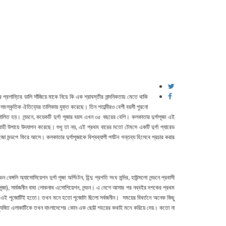
শান্তির ডালি সাঁজিয়ে মাকে নিয়ে কি এক শ্রাবস্তীর নান্দনিকতায় মেতে থাকি
ংস্কৃতিক ঐতিহ্যের তালিকায় যুক্ত করেছে। তিন শতাব্দীরও বেশী বয়সী পুরনো
পালিত হয়। লন্ডনে
, কয়েকটি দুর্গা পূজার বয়স এখন ৩৫ বছরের বেশি। কলকাতার দুর্গাপূজা এই
্যবাহী উপায়ে উদযাপন করেছে। শুধু তা নয়, এই প্রথম বারের মতো টেমসে একটি দুর্গা প্যারেড
জো মন্ডপে ফিরে আসে। কলকাতার দুর্গাপূজাকে বিশ্বব্যাপী পর্যটন গন্তব্য হিসেবে প্রচার করার
ডন বেঙ্গলি অ্যাসোসিয়েশন দুর্গা পূজা অর্পিংটন, হিন্দু প্রগতি সংঘ মন্দির, হাউন্সলো লন্ডনে প্রবাসী
 দূর্গা পূজা), সার্বজনীন বাবা লোকনাথ এসোশিয়েশন, লন্ডন। এ দেশে আসার পর নব্বইর দশকের প্রথম
সম্ভবত এই পূজোটিই হতো। তখন মনে হতো পূজোটা ছিলো সর্বজনীন। সময়ের বিবর্তনে অনেক কিছু
শী অধ্যুষিত এলাকাটিকে তখন বাংলাদেশের কোন এক ছোট্ট শহরের কথাই মনে করিয়ে দেয়। কতো না