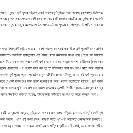
য়েছে। লন্ডনে দুর্গা পূজার বৃদ্ধিতে একটি গুরুত্বপূর্ণ ভূমিকা পালন করেছে যুক্তরাজ্য-ভিত্তিক
যোগ নেয়। গত এক দশকেরও বেশী সময় ধরে আরেকটি সংগঠন সর্বজনিন এই দূর্গাৎসবকে প্রবাসী
বিশেষে সকল স্তরের মানুষ অংশগ্রহণ করে থাকে এই সব পুজোয়। দুর্গা পূজার দিনগুলিতে ভক্তরা
তা এখন সাড়া বিশ্বব্যাপী ছড়িয়ে পড়েছে। বেশ আড়ম্বরের সাথে নানা সাঁজে এই পুজোটি এখন মার্কিন
াধারণত গ্রেগরিয়ান ক্যালেন্ডারে সেপ্টেম্বর থেকে অক্টোবরের মধ্যে পড়ে। দুর্গা পূজা ভারতের
ামো দিয়ে বাননো হয় যেখানে দেবী দুর্গার সাথে তার চার সন্তান গণেশ, কার্তিকেয় (দেবসেনার
ও হিন্দুদের শরৎকালের এই পুজোটি কবে শুরু হয় তা সঠিকভাবে জানা না গেলেও মাতৃ পূজার প্রচলন
কালীন দূর্গা পূজার প্রথম প্রবর্তক। মূল বাল্মিকীর রামায়নে কিন্তু আমরা এই দুর্গা পূজার কোন
 যে চেদী রাজবংশের রাজা সুরাথা দসেরা দুর্গা পূজার প্রচলন করেছিলেন কলিঙ্গে। দুর্গা পূজার
ন আহমেদাবাদের সুবিন রাজবংশ এবং মারাঠা রাজ্যের ছত্রপতি শিবাজি মহারাজ অন্যান্যদের মধ্যে
 পর্যায়ের উদযাপনে পরিণত হয়েছে, ইউনেস্কোর স্বীকৃতির মাধ্যমে তা আরো দৃশ্যতঃ হলো।
ছি যা প্রায়শই অন্যায়, দূর্বৃত্তায়ন, অপরাধ এবং অশুভ শক্তির উন্মাদনায় পরিপূর্ন। দেবী দূর্গা
ের জন্য সমতা। এমন এই নশ্বর বিশ্ব প্রায়শই জাতি, ধর্ম এবং জাতিগত বেষম্য দ্বারা বিভক্ত।
উঠুক আমাদের মানবতা, ন্যায়বিচার ও শান্তির প্রতিক। হিন্দুধর্মে, তাকে সর্বোচ্চ শক্তি