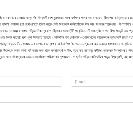
ূর্গাকে বরন করে নেওয়ার জন্য পাঁচ দিনব্যাপী বেশ ধুমধামের সাথে দুর্গাৎসব পালন করা হয়েছে। বিদেশের কর্মব্যস্
নের বাঙ্গালী এলাকার দুর্গা পূজোগুলিতে ছিলো সবচে বেশী উপচেপড়া দর্শনাত্রীদের ভীড় আর উৎসবের আনন্দধারা। কি অনাবি
না ধরনের অস্ত্র। অশুভ শক্তির বিরুদ্ধে রুখে দাঁড়ানোর তেজস্বীনি প্রকৃতির দেবী সাকম্বরী মা যেন বিশ্ব মৈত্রী আর প্রগ
পাড়ায় এবার ভিন্ন মাত্রায় দুর্গা পূজা উদযাপিত হয়েছে। সার্বজনিন বাবা লোকনাথ এশোসিয়শনের আয়োজনের দূর্গাৎসবটি ছি
 নতুন প্রজন্মের কাছে নিয়ে যাওয়ার এক চমৎকার উদ্যোগ। যা ছিল শিশু কিশোরদের প্রেরনার এক অনবদ্য সংযোজন। অন্যদিকে অ
সবকে কানায় কানায় পূর্ন করার জন্য ছিলে মনমাতানো সংগীত, নৃত্য আর মহিষসুর মর্দীনির প্রানবন্ত উপস্থাপনা। জীবনের
 দৃঢ়তা আর সৌহাদ্রতার বন্ধনের মহামিলনে পরিনত হয় পূজামন্ডপ। মা দুর্গার শান্তির বানী ছড়িয়ে পড়ুক বিশ্বব্যাপী, এই আ