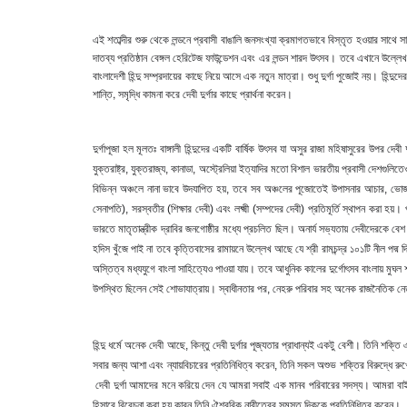
এই শতাব্দীর শুরু থেকে লন্ডনে প্রবাসী বাঙালি জনসংখ্যা ক্রমাগতভাবে বিস্তৃত হওয়ার সাথে সাথে
দাতব্য প্রতিষ্ঠান বেঙ্গল হেরিটেজ ফাউন্ডেশন এবং এর লন্ডন শারদ উৎসব
। তবে এখানে উল্লেখ 
বাংলাদেশী হিন্দু সম্প্রদায়ের কাছে নিয়ে আসে এক নতুন মাত্রা। শুধু দুর্গা পুজোই নয়। হি
শান্তি, সমৃদ্ধি কামনা করে দেবী দুর্গার কাছে প্রার্থনা করেন।
দুর্গাপূজা হল মূলতঃ বাঙ্গালী হিন্দুদের একটি বার্ষিক উৎসব যা অসুর রাজা মহিষাসুরের উপর দ
যুক্তরাষ্ট্র
, যুক্তরাজ্য, কানাডা, অস্ট্রেলিয়া ইত্যাদির মতো বিশাল ভারতীয় প্রবাসী দেশগুলিত
বিভিন্ন অঞ্চলে নানা ভাবে উদযাপিত হয়, তবে সব অঞ্চলের পূজোতেই উপাসনার আচার, ভোজন, সঙ
সেনাপতি), সরস্বতীর (শিক্ষার দেবী) এবং লক্ষ্মী (সম্পদের দেবী) প্রতিমূর্তি স্থাপন করা হ
ভারতে মাতৃতান্ত্রীক দ্রাবির জনগোষ্ঠীর মধ্যে প্রচলিত ছিল। অনার্য সভ্যতায় দেবীদেরকে বেশ প
হদিস খুঁজে পাই না তবে কৃত্তিবাসের রামায়নে উল্লেখ আছে যে শ্রী রামচন্দ্র ১০১টি নীল পদ্ম
অস্তিত্ব মধ্যযুগে বাংলা সাহিত্যেও পাওয়া যায়। তবে আধুনিক কালের দুর্গোৎসব বাংলায় মুঘল
উপস্থিত ছিলেন সেই শোভাযাত্রায়। স্বাধীনতার পর, নেহরু পরিবার সহ অনেক রাজনৈতিক নেতা এ
হিন্দু ধর্মে অনেক দেবী আছে
, কিন্তু দেবী দুর্গার পূজ্যতার প্রাধান্যই একটু বেশী। তিনি শক্তি
সবার জন্য আশা এবং ন্যায়বিচারের প্রতিনিধিত্ব করেন, তিনি সকল অশুভ শক্তির বিরুদ্ধে রুখ
দেবী দুর্গা আমাদের মনে করিয়ে দেন যে আমরা সবাই এক মানব পরিবারের সদস্য। আমরা বাইরে
হিসাবে বিবেচনা করা হয় কারন তিনি ঐশ্বরিক নারীত্বের সমস্ত দিককে প্রতিনিধিত্ব করেন।