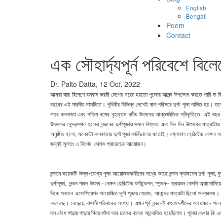
English
Bengali
Poem
Contact
এক সৌহার্দ্যপূর্ন পরিবেশে বিলে
Dr. Palto Datta, 12 Oct, 2022
আমরা যারা বিদেশে বসবাস করছি দেশের মতো হয়তো পুজোর আনন্দ উপভোগ করতে পারি না কিন্তু 
বছরের এই সারদীয় মাসটিতে। পৃথিবীর বিভিন্ন দেশেই নানা পরিসরে দুর্গা পূজা পালিত হয়
শহর কলকাতা এবং পশ্চিম বঙ্গের বৃহত্তম ধর্মীয় উৎসবের আন্তর্জাতিক স্বীকৃতিতে এই বছর
উৎসবের কেন্দ্রস্থল হলেও লন্ডনের দুর্গাপূজাও সমান বিখ্যাত এবং দিন দিন উৎসবের মাত্
অনুষ্ঠিত হলো
, অনেকটা কলকাতার দুর্গা পূজা কার্নিভালের মতোই। গ্লোবাল হেরিটেজ বেঙ্গল আয়ো
জন্যই মূলতঃ এ বিশেষ থেমস প্যারেডের আয়োজন।
লন্ডনে কয়েকটি উল্লখযোগ্য পূজা আয়োজককারীদের মধ্যে আছে
লন্ডন ক্যামডেন দুর্গা পূজা,
দুর্গাপূজা, লন্ডন শারদ উৎসব - বেঙ্গল হেরিটেজ ফাউন্ডেশন, স্পন্দন– ক্রয়ডন বেঙ্গলি অ্যাসো
দিকে সনাতন এসোশিয়েশন আয়োজিত দূর্গা পূজায় যেতাম, আনন্দের মাত্রাটা ছিলো অন্যরকম। ক
বদলেছে। বেড়েছে বাঙ্গালী পরিবারের সংখ্যা। এখন পূর্ব লন্ডনেই বাংলাদেশীদের আয়োজনে পন
দল বেঁধে পাড়ায় পাড়ায় গিয়ে কাঁসা আর ঢাকের বাদ্যে আন্দোলিত হয়েছিলাম। পূজো দেখার কি 