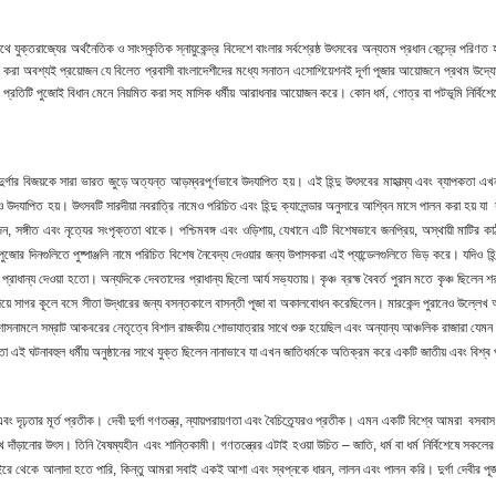
 যুক্তরাজ্যের অর্থনৈতিক ও সাংস্কৃতিক স্নায়ুকেন্দ্র বিদেশে বাংলার সর্বশ্রেষ্ঠ উৎসবের অন্যতম প্রধান কেন্দ্রে পরিণত হ
করা অবশ্যই প্রয়োজন যে বিলেত প্রবাসী বাংলাদেশীদের মধ্যে সনাতন এসোশিয়েশনই দূর্গা পূজার আয়োজনে প্রথম উদ্
ন্দুদের প্রতিটি পুজোই বিধান মেনে নিয়মিত করা সহ মাসিক ধর্মীয় আরাধনার আয়োজন করে। কোন ধর্ম, গোত্র বা পটভূমি নির্
েবী দুর্গার বিজয়কে সারা ভারত জুড়ে অত্যন্ত আড়ম্বরপূর্ণভাবে উদযাপিত হয়। এই হিন্দু উৎসবের মাহাত্ম্য এবং ব্যাপক
েও উদযাপিত হয়। উৎসবটি সারদীয়া নবরাত্রি নামেও পরিচিত এবং হিন্দু ক্যালেন্ডার অনুসারে আশ্বিন মাসে পালন করা হয় যা স
্গীত এবং নৃত্যের সংপৃক্ততা থাকে। পশ্চিমবঙ্গ এবং ওড়িশায়, যেখানে এটি বিশেষভাবে জনপ্রিয়, অস্থায়ী মাটির কাঠ
য়। পুজোর দিনগুলিতে পুষ্পাঞ্জলি নামে পরিচিত বিশেষ নৈবেদ্য দেওয়ার জন্য উপাসকরা এই প্যান্ডেলগুলিতে ভিড় করে। যদি
্রাধান্য দেওয়া হতো। অন্যদিকে দেবতাদের প্রাধান্য ছিলো আর্য সভ্যতায়। কৃঞ্চ ব্রহ্ম বৈবর্ত পুরান মতে কৃঞ্চ ছিলেন শরৎ
 দিয়ে সাগর কূলে বসে সীতা উদ্ধারের জন্য বসন্তকালে বাসন্তী পূজা বা অকালবোধন করেছিলেন। মারকেন্দ পুরানেও উল্লেখ আছে
 শাসনামলে সম্রাট আকবরের নেতৃত্বে বিশাল রাজকীয় শোভাযাত্রার সাথে শুরু হয়েছিল এবং অন্যান্য আঞ্চলিক রাজারা যেম
ই ঘটনাবহুল ধর্মীয় অনুষ্ঠানের সাথে যুক্ত ছিলেন নানাভাবে যা এখন জাতিধর্মকে অতিক্রম করে একটি জাতীয় এবং বিশ্ব
 এবং দৃঢ়তার মূর্ত প্রতীক। দেবী দুর্গা গণতন্ত্র, ন্যায়পরায়ণতা এবং বৈচিত্র্যেরও প্রতীক। এমন একটি বিশ্বে আমরা বসবাস কর
ে দাঁড়ানোর উৎস। তিনি বৈষম্যহীন এবং শান্তিকামী। গণতন্ত্রের এটাই হওয়া উচিত – জাতি, ধর্ম বা ধর্ম নির্বিশেষে সকল
 থেকে আলাদা হতে পারি, কিন্তু আমরা সবাই একই আশা এবং স্বপ্নকে ধারন, লালন এবং পালন করি। দুর্গা দেবীর পূজা হয়ে 