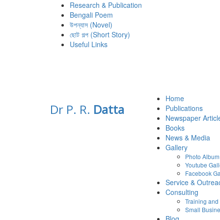
Research & Publication
Bengali Poem
উপন্যাস (Novel)
ছোট গল্প (Short Story)
Useful Links
Home
Dr P. R.
Datta
Publications
Newspaper Articl
Books
News & Media
Gallery
Photo Album
Youtube Gall
Facebook Ga
Service & Outrea
Consulting
Training an
Small Busine
Blog