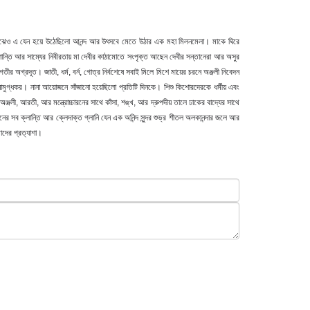
থতার মাঝেও এ যেন হয়ে উঠেছিলো আনন্দ আর উৎসবে মেতে উঠার এক মহা মিলনমেলা। মাকে ঘিরে
ল শান্তি আর সাম্যের নিবীরতায় মা দেবীর কাঠামোতে সংপৃক্ত আছেন দেবীর সন্তানেরা আর অসুর
তীর অগ্রদূত। জাতী, ধর্ম, বর্ন, গোত্র নির্বশেষে সবাই মিলে মিশে মায়ের চরনে অঞ্জলী নিবেদন
লো মনোমুগ্ধকর। নানা আয়োজনে সাঁজানো হয়েছিলো প্রতিটি দিনকে। শিশু কিশোরদেরকে ধর্মীয় এবং
ঞ্জলী, আরতী, আর মন্ত্রোচ্চারনের সাথে কাঁসা, শঙ্খ, আর দ্রুপদীয় তালে ঢাকের বাদ্যের সাথে
 সব ক্লান্তি আর ক্লেদাক্ত গ্লানি যেন এক অনিন্দ সুন্দর শুভ্র শীতল অলকানন্দার জলে আর
মাদের প্রত্যাশা।