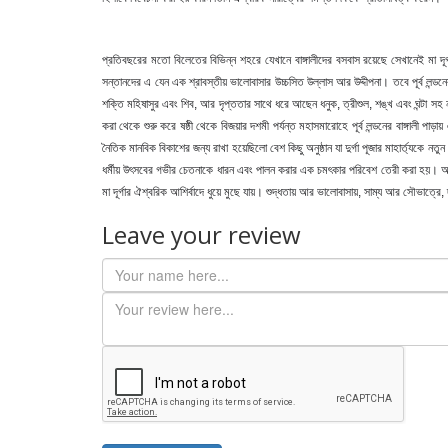
প্রতিবছরের মতো বিলেতের বিভিন্ন শহরে যেখানে বাঙ্গালীদের বসবাস রয়েছে সেখানেই মা দ
সন্তানদের এ যেন এক শ্রাবস্তীয় ভালোবাসার উচ্চসিত উল্লাস আর উদ্দীপনা। তবে পূর্ব লন্ড
শক্তি মহিষাসুর এবং শিব, আর দৃপ্ততার সাথে ধরে আছেন ধনুক, ত্রীশুল, শঙ্খ এবং ঘন্টা সহ না
করা থেকে শুরু করে ষষ্ঠী থেকে বিজয়ার দশমী পর্যন্ত মহাসমারোহে পূর্ব লন্ডনের বাঙ্গালী 
নৈতিক মানবিক বিকাশের জন্য রাখা হয়েছিলো বেশ কিছু অনুষ্ঠান যা দুর্গা পূজার মাহার্ত্যকে
ধর্মীয় উৎসবের গভীর চেতনাকে ধারন এবং পালন করার এক চমৎকার পরিবেশ তেরী করা হয়। আর উৎ
মা দূর্গার ঐশ্বরিক আশির্বাদে ধুয়ে মুছে যায়। শুদ্ধতায় আর ভালোবাসায়, সাম্য আর সৌভাত্রে,
Leave your review