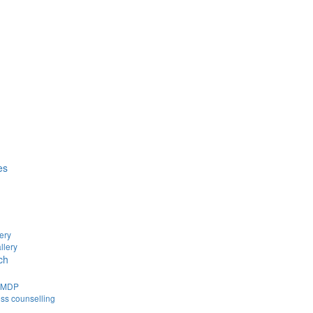
es
ery
llery
ch
d MDP
ss counselling