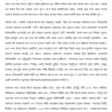
সেঁদো গন্ধ আর শিতের তুহিনে ভেঁজা দূর্বাঘাসের মৃদু সমীরন আমার সাড়া গায়ে আজো দোল খেয়ে যায়। বারবার
যেন জানান দিয়ে যায় তোমার চোখে মুখে লেগে আছে বাঙ্গালীত্বের ছোঁয়া, তোমার কন্ঠে বেঁধে আছে বাংলার
স্বরবর্ন, চিন্তায় চেতনায় আর মননে গেঁথে আছে বাংলার অবয়ব যেখানে বঙ্গালী খুঁজে পায় সাড়া পৃথিবীর সুখ।
সত্যিই তাই। বাঙ্গালী পোষাকে বিশেষ করে পায়জামা, পাঞ্জাবি, শাড়ী এবং শালওয়ার কামিজের মতো ঐতিহ্যবাহী
পোশাকে রাস্তায় বাংলাভাষী
'দেশি' নারী-পুরুষের ঘোরাফেরা আর পুরাতন ঢাকার মতো রাস্তাঘাটে বাংলাদেশী
মালিকানাধীন রেস্তোরাঁ এবং মুদি দোকানে আপনার পছন্দের 'দেশি' শাকসবজি, হালাল মাংস এবং শিঙ্গাড়া, ফুচকা,
প্রিয় ডালপুরি থেকে শুরু করে নানা জাতীয় দেশী খাবার দেখলে বাঙ্গালীর প্রান ভরে যাওয়াই স্বাভাবিক। আর
সময়টা যদি রমজানের মাস হয় তা হলেতো কথাই নেই। ঠিক ঢাকার মতোই মনে হচ্ছিলো ইফতারের সময়টা।
দেশে যখন ছিলাম কিংবা পরবর্তিতে যখন মস্কোতে চলে আসি উচ্চ শিক্ষার জন্য তখন মুসলিম বন্ধুদের সাথে
কতোনা ইফতার করেছি এক সাথে। জ্যাকসন হাইটসের বাংলাদেশ প্লাজার ঠিক উল্টোদিকে বাংলাদেশী
মালিকানাধীন এক রেষ্টুরেন্টেই ইফতারের আয়োজন করা হয়েছিলো। ইফতারের কতো রকমের ভোজন প্রিয়াসু
বাঙ্গালীর মুখরোচক খাবার। পিয়াজু, বেগুনি, জিলাপি, বুন্দিয়া, পাকোড়া, খিচুরী,চপ, কাটলেট, মুড়ি, হালিম, খেজুর,
সমোসা, ডাল পুরি, ছোলা, মুগলাই পরাঠা, কাচ্চি বিরিয়ানি, তেহারি, এবং ভাত-মাছ-ভর্তা, পিঠা, দই, ফালুদা সহ নানা
ধরনের ঐতিহ্যবাহী বাঙালি মিষ্টি এবং বিভিন্ন ধরণের ফল এবং ফলের জুস, এ যেন পিছনে ফেলে আসা বাংলার
একটি তাৎক্ষণিক অনুস্মারক নিউ ইয়র্কের জ্যামাকার জ্যাকসন হাইটসে।
আমাদের সাথে আরো ছিলো শ্রদ্ধেয় নাজিম ভাই। পুরো নাম নাজিম চৌধুরী, যিনি ১৯৭৪ সালে সোভিয়ত
ইউনিয়নের আস্ত্রাখানে ইন্জিনিয়ারিং পড়তে যান। বর্তমানে দীর্ঘদিন যাবৎ নিউ ইয়র্কে বসবাস করছেন। বিল্লু ভাই
পড়াশোনা করেন মস্কোর বিখ্যাত প্যাট্রিস লুমুম্বা ইউনিভার্সিটি থেকে। যেখানে আমিও পড়াশুনা করি। আর
আমাদের আড্ডার মধ্যমনি এবং ইফতার পার্টির আয়োজক প্রিয় শ্রদ্ধাভাজন লুৎফর সরকার। অত্যন্ত বিনয়ী,
ধীশক্তি এবং বিজ্ঞত্বের অধিকারী। ১৯৭৩ সালে সোভিয়েত ইউনিয়নে পড়াশুনা করতে যান। বেলারুশের পিনস্ক