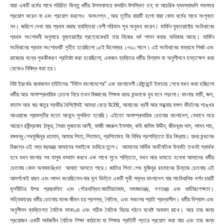
যারা একটি ধর্মের সাথে পরিচিত কিন্তু ধর্মীয় উপসনালয়ে কদাচিৎ উপস্থিত হন; বা আচরিক ব্যবস্থাগুলি সবসময়
প্রয়োগ করেন না এবং প্রয়োগ করলেও অসংলগ্ন , আর তৃতীয় ধারাটি হলো যারা কোন ধর্মের সাথে সংপৃক্ত
নন। জরিপে দেখা যায় প্রথম ধারার ব্যাক্তিরা বেশী পরিমান সুখ অনুভব করেন। মার্কিন যুক্তরাষ্ট্রে সংবিধানের
প্রথম সংশোধনী অনুসারে যুক্তরাষ্ট্রে প্রত্যেকেরই তার নিজের ধর্ম পালন করার অধিকার আছে। মার্কিন
সংবিধানের প্রথম সংশোধনটি গৃহীত হয়েছিলো ১৫ই ডিসেম্বর ১৭৯১ সালে। এই সংবিধানের মাধ্যমে গির্জা এবং
রাজ্যের মধ্যে পৃথকীকরণ প্রতিষ্ঠা করা হয়েছিলো, একজন ব্যক্তির ধর্মীয় বিশ্বাস বা অনুশীলনে হস্তক্ষেপ করা
থেকেও নিষিদ্ধ করা হয়।
নিউ ইয়র্কের জ্যাকসন হাইটসের “লিটল বাংলাদেশের” এক বাংলাদেশী রেষ্টুরেন্টে ইফতার শেষে যখন কথা হচ্ছিলো
ধর্মীয় আর অসাম্প্রদায়িক চেতনা নিয়ে তখন বিজ্ঞানের শিক্ষক হৃদয় মন্ডলকে খুব মনে পড়লো। বাংলার মাটি, জল,
বাতাস আর ষড়
ঋতুর স্বকীয় বৈশিষ্ট্যেই আমরা বেড়ে উঠেছি, আযানের ধ্বনী আর সন্ধ্যায় মঙ্গল কীর্তনের শঙ্খের
আওয়াজে শ্রাবস্তীর মতো আনন্দে পুলকিত হয়েছি। এইতো অসাম্প্রদায়িক চেতনার বাংলাদেশ, যেখানে শুয়ে
আছেন রবীন্দ্রনাথ ঠাকুর, সৈয়দ মুজতবা আলী, কাজী নজরুল ইসলাম, কবি জসিম উদ্দীন, জীবননন্দ দাস, লালন শাহ,
বঙ্গবন্ধু শেখমুজিবুর রহমান, আমার পিতা, পিতামহ, প্রপিতামহ কি নিবির প্রশান্তিতে চির নিদ্রায়। হৃদয় মন্ডলের
বিরুদ্ধে এই নব্য ষড়যন্ত্র আমাদের সবাইকে ভাবিয়ে তুলে। আমাদের সার্বিক অর্থনৈতিক উন্নতি তখনই স্বার্থক
হবে যখন বাংলার সব মানুষ বসবাস করবে এক সাথে সুখে শান্তিতে, যখন আর ভাবতে হবেনা আমাদের ধর্মীয়
চেতনায় কোন অনাকাংঙ্খিত আঘাত আসতে পারে। জাতির পিতা শেখ মুজিবুর রহমানের চিন্তায় চেতনায় এই
আদর্শকেই ধারন এবং লালন করেছিলেন-যার মূল ভিত্তি একটি সুখী সমৃদ্ধ বাংলাদেশ যার সাংবিধানিক দর্শন চারটি
মূলনীতির উপর প্রজ্বলিত এবং গৌরবান্বিত:
জাতীয়তাবাদ
, সমাজতন্ত্র, গণতন্ত্র এবং ধর্মনিরপেক্ষতা।
সত্যিকারের ধর্মীয় চেতনায় মানব জীবন হয় প্রশস্থ, নৈতিক, এবং সকলের প্রতি শ্রদ্ধাশীল। ধর্মীয় বিশ্বাস এবং
অনুশীলন ব্যক্তিগত নৈতিক মানদণ্ড এবং সঠিক নৈতিক বিচার গঠনে যথেষ্ট অবদান রাখে। আর তার জন্য
প্রয়োজন একটি সার্বজনীন নৈতিক শিক্ষা কাঠামো যা শিক্ষার প্রতিটি স্তরে প্রয়োগ করা যায় এবং তার জন্য