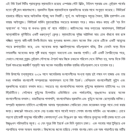
এই নিউ ইয়র্ক সিটির প্রানকেন্দ্র ম্যানহাটনে রয়েছে এম্পায়ার স্টেট বিল্ডিং
, টাইমস স্কয়ার এবং সেন্ট্রাল পার্কের
মতো দৃষ্টি নন্দন জায়গাগুলো। ব্রুকলিন ব্রিজ ম্যানহাটনকে ব্রুকলিনের বরোর সাথে সংযুক্ত করেছে। নিউইয়র্ক
হারবারে দাঁড়িয়ে আছে আইকনিক স্ট্যাচু অফ লিবার্টি। পূর্বে, লং আইল্যান্ডে সমুদ্র সৈকত, রিজি হ্যাম্পটন এবং
ফায়ার আইল্যান্ড।
নিউইয়র্ক মার্কিন যুক্তরাষ্ট্রের সবচেয়ে জনবহুল শহর। কারও কারও কাছে এটি
'দ্য বিগ
অ্যাপেল' বা 'শহর যা কখনও ঘুমায় না' নামে পরিচিত। জাতিসংঘের সদর দপ্তরের আবাসস্থল, নিউইয়র্ক
আন্তর্জাতিক কূটনীতির একটি গুরুত্বপূর্ণ কেন্দ্র। ম্যানহাটনের সুউচ্চ অট্টালিকা আর চোখ ধাঁধানো নানা রঙ্গে
সজ্জিত সুদৃশ্য নামী-দামী বিপনী-বিতান আর মুগ্ধকর জনপদ যেমন অনেক দিক থেকে এটিকে একটি আনন্দের
শহরে রুপান্তরিত করে, এবং অনেকের জন্য আত্মবিশ্বাসের বহিঃপ্রকাশ ঘটায়, ঠিক তেমনি অন্য দিকে
নগরবাসীর অনেকের জন্য সৃষ্টি করছে প্রকৃত অবহেলা এবং বঞ্চনার গ্লানি। এটি একটি বৈপরীত্যের শহর,
যেখানে লোকেরা গ্র্যান্ড সেন্ট্রাল স্টেশনের ঐশ্বর্য আর নিছক চকচকে পরিবেশ দেখে বিস্মিত হয়, অপর দিকে নিউ
ইয়র্ক সাবওয়ের জরাজীর্ণ প্রকৃতি আর অনেক পথচারীর মানষিক ব্যাধির বহিঃপ্রকাশ দেখে হতবাক হয়।
পিউ রিসার্সের তথ্যানুসারে ২০১৯ সালে আমেরিকায় বংলাদেশীদের সংখ্যা প্রায় দুই লক্ষ্য দশ হাজার এবং তার
মধ্য লক্ষাধিক বাংলাদেশী সম্প্রদায়ের আবাসস্থল হলো নিউ ইয়র্ক। বেশিরভাগ বাংলাদেশীরাই কুইন্স এবং
ব্রুকলিনের বরোতে বসবাস করে। সবচেয়ে বড় বাংলাদেশিদের সমাগম কুইন্সের জ্যাকসন হাইটসের ৭৩ তম
স্ট্রিটটিতে। সেইসাথে কুইন্সের হিলসাইড এভিনিউতে এবং পার্কচেস্টার
, ব্রঙ্কসেও রয়েছে অনেক
বাংলাদেশীদের বসবাস। ভারতীয়দের পাশাপাশি, বাংলাদেশিরাও ব্রুকলিন এবং কুইন্সে অনেক রেস্তোরাঁর মালিক।
সম্প্রতি জ্যাকসন হাইটসে এসেছিলাম আমার শ্রদ্ধাভাজন সোভিয়েত ফেরৎ কয়েকজন বন্ধুর সাথে দেখা করার
জন্য। রুজভেল্ট সাবওয়ে থেকে বেড় হওয়ার সাথে সাথেই শুনতে পেলাম বাংলায় মাইকিং এর আওয়াজ। চোখে
পড়লো দুইকোটি মানুষের পরিবেষ্টিত কোলাহলপূর্ণ এবং বিশৃঙ্খল শব্দ আর শক্তির বুদবুদের নগরী ঢাকার মতো এক
উচ্ছৃঙ্খল
পরিস্থতির নমুনা। এ যেন সুদুর নিউ ইয়র্কে এক মিনি পুরাতন ঢাকা। এক লহমায় সাড়া ইন্দ্রিয়ে এক
প্রশান্তির পুলক অনুভব করলাম। কিছুক্ষনের জন্যে হারিয়ে গেলাম বাংলার কোন এক অজ পাড়াগাঁয়ে যার মাটির