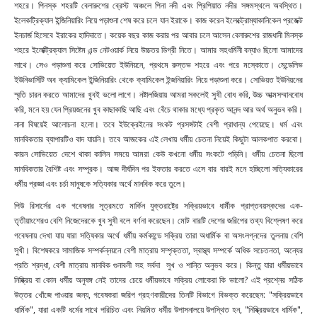
শহরে। পিনস্ক শহরটি বেলারুশের ব্রেস্ট অঞ্চলে পিনা নদী এবং প্রিপিয়াত নদীর সঙ্গমস্থলে অবস্থিত।
ইলেকট্রিক্যাল ইন্জিনিয়ারিং নিয়ে পড়াশুনা শেষ করে চলে যান ইরাকে। কাজ করেন ইলেক্ট্রোম্যাকানিকেল প্রজেক্ট
ইনচার্জ হিসেবে ইরাকের হাদিদাতে। কয়েক বছর কাজ করার পর আবার চলে আসেন বেলারুশের রাজধানী মিনস্ক
শহরে ইলেক্ট্রিক্যাল সিষ্টেম এন্ড নেটওয়ার্ক নিয়ে উচ্চতর ডিগ্রী নিতে। আমার সহধর্মিনী বন্যাও ছিলো আমাদের
সাথে। সেও পড়াশুনা করে সোভিয়েত ইউনিয়নে, প্রথমে রুস্তভ শহরে এবং পরে মস্কোতে। মেন্ডেলিভ
ইউনিভার্সিটি অব ক্যামিকেল ইন্জিনিয়ারিং থেকে ক্যামিকেল ইন্জনিয়ারিং নিয়ে পড়াশুনা করে। সোভিয়ত ইউনিয়নের
স্মৃতি চারন করতে আমাদের খুবই ভলো লাগে। নষ্টালজিয়ায় আমরা সকলেই সুখী বোধ করি
, উচ্চ আত্মসম্মানবোধ
করি, মনে হয় যেন প্রিয়জনের খুব কাছাকাছি আছি এবং বেঁচে থাকার মধ্যে প্রকৃত আনন্দ আর অর্থ অনুভব করি।
নানা বিষয়েই আলোচনা হলো। তবে ইউক্রেইনের সংকট প্রসঙ্গটাই বেশী প্রাধান্য পেয়েছে। ধর্ম এবং
মানবিকতার ব্যাপারটিও বাদ যায়নি। তবে আজকের এই লেখায় ধর্মীয় চেতনা নিয়েই কিছুটা আলকপাত করবো।
কারন সোভিয়েত দেশে থাকা কালিন সময়ে আমরা কেউ কখনো ধর্মীয় সংকটে পড়িনি। ধর্মীয় চেতনা ছিলো
মানবিকতার বৈশিষ্ট এবং সম্পূরক। আজ দীর্ঘদিন পর ইফতার করতে এসে বার বারই মনে হচ্ছিলো সত্যিকারের
ধর্মীয় প্রজ্ঞা এবং চর্চা মানুষকে সত্যিকার অর্থে মানবিক করে তুলে।
পিউ রিসার্সের এক গবেষনার সূত্রমতে মার্কিন যুক্তরাষ্ট্রে সক্রিয়ভাবে ধার্মীক প্রাপ্তবয়স্কদের এক-
তৃতীয়াংশেরও বেশি নিজেদেরকে খুব সুখী বলে বর্ণনা করেছেন। মোট বারটি দেশের জরিপের তথ্য বিশ্লেষণ করে
গবেষনায় দেখা যায় যারা সত্যিকার অর্থে ধর্মীয় কর্মকান্ডে সক্রিয় তারা অধার্মিক বা অসংলগ্নদের তুলনায় বেশি
সুখী। বিশেষকরে সামাজিক সম্পর্কন্নয়নে বেশী মাত্রায় সম্পৃক্ততা, স্বাস্থ্য সম্পর্কে অধিক সচেতনতা, অন্যের
প্রতি শ্রদ্ধা, বেশী মাত্রায় মানবিক গুনাবলী সহ সর্বদা সুখ ও শান্তি অনুভব করে। কিন্তু যারা ধর্মীয়ভাবে
নিষ্ক্রিয় বা কোন ধর্মীয় অনুষঙ্গ নেই তাদের চেয়ে ধর্মীয়ভাবে সক্রিয় লোকেরা কি ভালো? এই প্রশ্নের সঠিক
উত্তর খোঁজে পাওয়ার জন্য, গবেষকরা জরিপ গ্রহণকারীদের তিনটি বিভাগে বিভক্ত করেছেন: "সক্রিয়ভাবে
ধার্মিক", যারা একটি ধর্মের সাথে পরিচিত এবং নিয়মিত ধর্মীয় উপাসনালয়ে উপস্থিত হন, "নিষ্ক্রিয়ভাবে ধার্মিক",