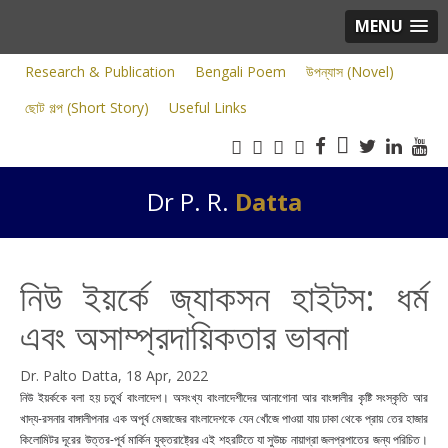
MENU
Research & Publication
Bengali Poem
উপন্যাস (Novel)
ছোট গল্প (Short Story)
Useful Links
Dr P. R.
Datta
নিউ ইয়র্কে জ্যাকসন হাইটস: ধর্ম
এবং অসাম্প্রদায়িকতার ভাবনা
Dr. Palto Datta, 18 Apr, 2022
নিউ ইয়র্ককে বলা হয় চতুর্থ বাংলাদেশ। অসংখ্য বাংলাদেশীদের আনাগোনা আর বাংঙ্গালীর কৃষ্টি সংস্কৃতি আর
খাদ্য-রসনার বাঙ্গালীপনার এক অপূর্ব মেজাজের বাংলাদেশকে যেন খোঁজে পাওয়া যায় ঢাকা থেকে প্রায় তের হাজার
কিলোমিটর দূরের
উত্তর-পূর্ব মার্কিন যুক্তরাষ্ট্রের
এই শহরটিতে যা
সুউচ্চ নায়াগ্রা জলপ্রপাতের জন্য পরিচিত।