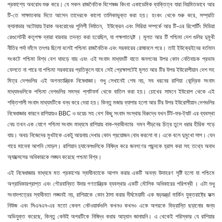
প্রকাশ্যে অবরোধ শুরু করে। যে সকল রাজনৈতিক বিশেষজ্ঞ কিংবা একাডেমিক ব্যক্তিত্ব যারা নিয়মিতভাবে আর
টি-তে সাক্ষাতকার দিতে আসেন তাদেরকে কালো তালিকাভুক্ত করা হয়। হংকং থেকে শুরু করে, সম্প্রতি
ক্যানাডার অটোয়ায় ট্রাক অবরোধের পুলিশী নির্যাতন, ইউক্রেন এবং সিরিয়া সম্পর্কে আর টি-এর রিপোর্টিং মিডিয়া
রেগুলেটরী কতৃপক্ষ দ্বারা বারবার তদন্ত করা হয়েছিল, যা পক্ষপাতদুষ্ট । মূলত আর টি পশ্চিমা দেশ গুলির দুমুখী
নীতির পর্দা ফাঁসে তৎপর ছিলো বলেই পশ্চিমা রাজনৈতিক এবং সরকারের রোষানলে পরে। তাই ইউক্রেইনের বর্তমান
সংকটে পশ্চিমা বিশ্ব বেশ ঘাবড়ে যায় এবং এই সংবাদ মাধ্যমটি যাতে জনগনের উপর কোন নেতিবাচক প্রভাব
ফেলতে না পারে যা পশ্চিমা সরকারের প্রতিকুলে যাবে সেই প্রেক্ষাপটেই মূলত আর টির উপর ইউরোপীয়ান দেশ সহ
মিত্র দেশগুলির এই অগনতান্ত্রিক নিষেধাজ্ঞা। শুধু সেখানেই শেষ নয়, সব ধরনের রাশিয়া কেন্দ্রিক সংবাদ
মাধ্যমগুলিকে পশ্চিমা দেশগুলির সমস্থ প্লাটফর্ম থেকে বাতিল করা হয়। চোখের সামনে ইউরোপ থেকে এই
শক্তিশালী সংবাদ মাধ্যমটিকে বন্ধ করে দেয়া হয়। কিন্তু মজার ব্যাপার হলো আর টির উপর ইউরোপীয়ান দেশগুলির
নিষেধাজ্ঞার কারনে রাশিয়ায়ও BBC ও ডয়েচ সহ বেশ কিছু সংবাদ সংস্থার বিরুদ্ধে যখন টিট-ফর-ট্যাট এর ব্যবস্থা
নেয় তখন এক যোগে পশ্চিমা সংবাদ মাধ্যমে রাশিয়ায় বাক-স্বাধীনতার দমন পীড়নের চিত্র তুলে ধরার হীরিক পড়ে
যায়। অথচ নিজেদের মুখটাকে একটু আয়নায় দেখার কোন প্রয়োজন বোধ করলো না। একে বলে দুমুখো সাপ। যেন
গায়ে মানেনা আপনি মোড়ল। রাশিয়ান চ্যানেলগুলিকে নিষিদ্ধ করে জনগণের পছন্দকে হ্রাস করা সহ তথ্যে অবাধ
অ্যাক্সেসের অধিকারকে লঙ্ঘন করেছে পশ্চমা বিশ্ব।
এই নিষেধাজ্ঞার মাধ্যমে মত প্রকাশের স্বাধীনতাকে আপস করার একটি অনন্য উদাহরণ সৃষ্টি হলো যা পশ্চিমে
অগ্রাধিকারপ্রাপ্ত এবং গৌরবান্বিত উদার গণতান্ত্রিক ব্যবস্থার একটি মৌলিক অধিকারের পরিপন্থী । এটা শুধু
সংবাদপত্রের স্বাধীনতা লঙ্ঘনই নয়, রাশিয়াকে কোন ঠাসা করার দীর্ঘমেয়াদী এক ষড়যন্ত্র! মার্কিন যুক্তরাষ্ট্রে ফক্স
নিউজ এবং সিএনএন-এর মতো কেবল নেটওয়ার্কগুলি কখনও কখনও একে অপরকে বিভ্রান্তি ছড়ানোর জন্য
অভিযুক্ত করেছে
, কিন্তু কেউই অপরটিকে নিষিদ্ধ করার আহ্বান জানায়নি। এ থেকেই পরিস্কার যে রাশিয়ার