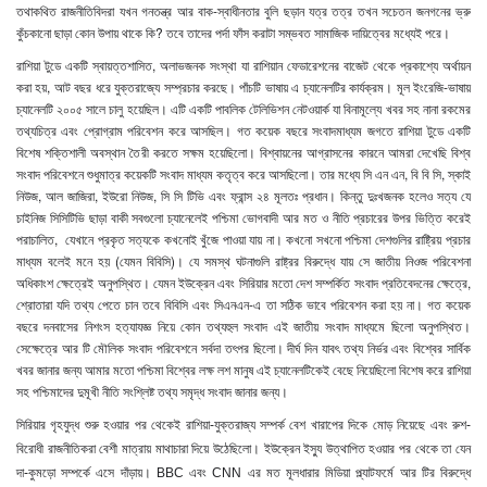
তথাকথিত রাজনীতিবিদরা যখন গনতন্ত্র আর বাক-স্বাধীনতার বুলি ছড়ান যত্র তত্র তখন সচেতন জনগনের ভ্রু
কুঁচকানো ছাড়া কোন উপায় থাকে কি? তবে তাদের পর্দা ফাঁস করাটা সম্ভবত সামাজিক দায়িত্বের মধ্যেই পরে।
রাশিয়া টুডে একটি স্বায়ত্তশাসিত
, অলাভজনক সংস্থা যা রাশিয়ান ফেডারেশনের বাজেট থেকে প্রকাশ্যে অর্থায়ন
করা হয়, আট বছর ধরে যুক্তরাজ্যে সম্প্রচার করছে।
পাঁচটি ভাষায় এ চ্যানেলটির কার্যক্রম। মূল ইংরেজি-ভাষায়
চ্যানেলটি ২০০৫ সালে চালু হয়েছিল
।
এটি একটি পাবলিক টেলিভিশন নেটওয়ার্ক যা বিনামূল্যে খবর সহ নানা রকমের
তথ্যচিত্র এবং প্রোগ্রাম পরিবেশন করে আসছিল। গত কয়েক বছরে সংবাদমাধ্যম জগতে রাশিয়া টুডে একটি
বিশেষ শক্তিশালী অবস্থান তৈরী করতে সক্ষম হয়েছিলো। বিশ্বায়নের আগ্রাসনের কারনে আমরা দেখেছি বিশ্ব
সংবাদ পরিবেশনে শুধুমাত্র কয়েকটি সংবাদ মাধ্যম কতৃত্ব করে আসছিলো। তার মধ্যে সি এন এন, বি বি সি, স্কাই
নিউজ, আল জাজিরা, ইউরো নিউজ, সি সি টিভি এবং ফ্রান্স ২৪ মূলতঃ প্রধান। কিন্তু দুঃখজনক হলেও সত্য যে
চাইনিজ সিসিটিভি ছাড়া বাকী সবগুলো চ্যানেলেই পশ্চিমা ভোগবাদী আর মত ও নীতি প্রচারের উপর ভিত্তি করেই
পরাচালিত, যেখানে প্রকৃত সত্যকে কখনোই খুঁজে পাওয়া যায় না। কখনো সখনো পশ্চিমা দেশগুলির রাষ্ট্রিয় প্রচার
মাধ্যম বলেই মনে হয় (যেমন বিবিসি)। যে সমস্থ ঘটনাগুলি রাষ্ট্রর বিরুদ্ধে যায় সে জাতীয় নিওজ পরিবেশনা
অধিকাংশ ক্ষেত্রেই অনুপস্থিত। যেমন ইউক্রেন এবং সিরিয়ার মতো দেশ সম্পর্কিত সংবাদ প্রতিবেদনের ক্ষেত্রে
,
শ্রোতারা যদি তথ্য পেতে চান তবে বিবিসি এবং সিএনএন-এ তা সঠিক ভাবে পরিবেশন করা হয় না। গত কয়েক
বছরে দনবাসের নিশংস হত্যাযজ্ঞ নিয়ে কোন তথ্যহুল সংবাদ এই জাতীয় সংবাদ মাধ্যমে ছিলো অনুপস্থিত।
সেক্ষেত্রে আর টি মৌলিক সংবাদ পরিবেশনে সর্বদা তৎপর ছিলো। দীর্ঘ দিন যাবৎ তথ্য নির্ভর এবং বিশ্বের সার্বিক
খবর জানার জন্য আমার মতো পশ্চিমা বিশ্বের লক্ষ লশ মানুষ এই চ্যানেলটিকেই বেছে নিয়েছিলো বিশেষ করে রাশিয়া
সহ পশ্চিমাদের দুমূখী নীতি সংশ্লিষ্ট তথ্য সমৃদ্ধ সংবাদ জানার জন্য।
সিরিয়ার গৃহযুদ্ধ শুরু হওয়ার পর থেকেই রাশিয়া-যুক্তরাজ্য সম্পর্ক বেশ খারাপের দিকে মোড় নিয়েছে এবং রুশ-
বিরোধী রাজনীতিকরা বেশী মাত্রায় মাথাচারা দিয়ে উঠেছিলো। ইউক্রেন ইস্যু উত্থাপিত হওয়ার পর থেকে তা যেন
দা-কুমড়ো সম্পর্কে এসে দাঁড়ায়।
BBC এবং CNN এর মত মূলধারার মিডিয়া প্ল্যাটফর্মে আর টির বিরুদ্ধে