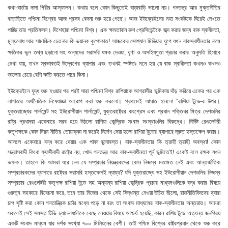
কথা-বার্তায় দাদা গিরীর আস্ফালন। কথায় বলে কোন কিছুতেই বাড়াবাড়ি ভালো নয়। গনতন্ত্র আর মুক্তনীতির
বাড়াাড়িতে পশ্চিমা বিশ্বের আজ প্রসব বেদনা শুরু হয়ে গেছে। আজ ইউক্রেইনের মহা সংকটকে ঘিরেই দেখতে
পাচ্ছি তার প্রতিফলন। দিশেহারা পশ্চিমা বিশ্ব। এক ক্ষমতাবান রুশ প্রেসিডেন্টকে জব্দ করার জন্য বাক স্বাধীনতা,
মূল্যবোধ আর সামাজিক চেতনার কি ভয়ানক কুপোকাত! আজকের সোশ্যাল মিডিয়ার যুগে যখন বাকস্বাধীনতার নামে
ক্ষতিকর ভুল তথ্য ছড়ানো সহ অন্যদের সরাসরি ধমক দেওয়া, ঘৃণা ও অসহিষ্ণুতা প্রচার করার অনুমতি হিসাবে
দেখা যায়, তখন স্বভাবতই উদ্বেগের ব্যাপার এবং তখনই স্পষ্টতঃ মনে হয় যে বাক স্বাধীনতা কখনও কখনও
ভালোর চেয়ে বেশি ক্ষতি করতে পারে কিনা।
ইউক্রেইনে যুদ্ধ শুরু হওয়ার পর পরই সারা পশ্চিমা বিশ্ব রাশিয়াকে আগ্রাসীর ভূমিকায় দাঁড় করিয়ে একের পর এক
লাগাতার অর্থনৈতিক নিষেধাজ্ঞা আরোপ করা শুরু করলো। প্রথমেই আঘাত হানলো “রাশিয়া টুডে-র উপর।
যুক্তরাজ্যের পার্লমেন্ট সহ ইউরোপীয়ান পার্লামেন্ট, যুক্তরাষ্ট্রের কংগ্রেস এবং প্রধান শক্তিধর মিত্র দেশগুলির
রাষ্ট্র প্রধানরা একেবারে সরব হয়ে উঠলো রাশিয়া কেন্দ্রিক সংবাদ সংস্থাগুলির বিরুদ্ধে। নির্দিষ্ট রেগুলেটরী
কতৃপক্ষকে কোন নিয়ম নীতির তোয়াক্কা না করেই নির্দেশ দেয়া হলো রাশিয়া টুডের ব্যাপারে দ্রুত হস্তক্ষেপ করার।
আসলে একেবারে বন্ধ করে দেয়ার এক পাকা বন্দোবস্ত। বাক-স্বাধীনতার কি ত্রাহী ত্রাহী অবস্থা! কোন
সন্ত্রাসবাদী কিংবা ফ্যাসীবাদী রাষ্ট্রে নয়, খোদ গনতন্ত্র আর বাক-স্বাধীনতা পূর্ন ভূমিতেই! একেই বলে রক্ষক যখন
ভক্ষক। তাহলে কি আমরা ধরে নেব যে সম্প্রচার নিয়ন্ত্রকদের কোন নিজস্ব মতামত নেই এবং আন্তর্জাতিক
সম্প্রচারকদের ব্যাপারে রাষ্ট্রের সরাসরি হস্তক্ষেপই ন্যায্য? যদি যুক্তরাজ্যে সহ ইউরোপীয়ান দেশগুলির নিজস্ব
সম্প্রচার রেগুলেটরী কতৃপক্ষ রাশিয়া টুডে সহ অন্যান্য রাশিয়া কেন্দ্রিক প্রচার মাধ্যমগুলিকে বন্ধ করার বিষয়ে
গুরুত্ব সহকারে বিবেচনা করে
, তবে তার নিজের থেকে সেই সিদ্ধান্ত নেওয়া উচিত ছিলো, রাজনীতিবিদদের দ্বারা
চাপ সৃষ্টি করা কোন গনতান্ত্রিক চর্চার মধ্যে পড়ে না বরং তা সংবাদ মাধ্যমের বাক-স্বাধীনতার অন্তরায়।
আমরা
সকলেই সেই সমস্ত টিভি চ্যানেলগুলিকে বেছে নেওয়ার বিষয়ে আশ্চর্য হয়েছি
, কারন রাশিয় টুডে অত্যন্ত জনপ্রিয়
একটি সংবাদ মাধ্যম যার দর্শক সংখ্যা ৭০০ মিলিয়নের বেশী। তাই পশ্চিম বিশ্বের রাষ্ট্রপ্রধান থেকে শুরু করে