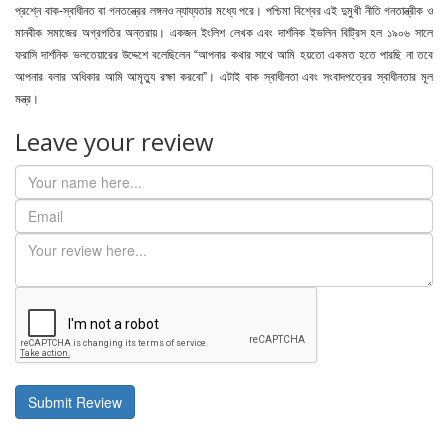
প্রশ্নে বাক-স্বাধীনত বা গনতন্ত্রের লঙ্গনও ন্যায্যতার মধ্যে পরে। পশ্চিমা বিশ্বের এই দুমুখী নীতি গনতান্ত্রীক ও
মানবীক সমাজের অগ্রগতির অন্তরায়। একজন ইংলিশ লেখক এবং দার্শনিক ইভলিন বিট্রিস হল ১৯০৬ সালে
ফরাসি দার্শনিক ভলতেয়ারের উদ্দেশে বলেছিলেন “আপনার কথার সাথে আমি হয়তো একমত হতে পারছি না তবে
আপনার বলার অধিকার আমি আমৃত্যু রক্ষা করবো”। এটাই বাক স্বাধীনতা এবং সংবাদপত্রের স্বাধীনতার মূল
মন্ত্র।
Leave your review
Submit Review