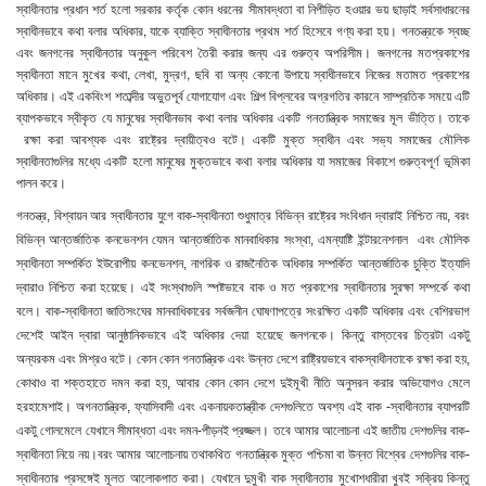
স্বাধীনতার প্রধান শর্ত হলো সরকার কর্তৃক কোন ধরনের সীমাবদ্ধতা বা নিপীড়িত হওয়ার ভয় ছাড়াই সর্বসাধারনের
স্বাধীনভাবে কথা বলার অধিকার, যাকে ব্যাক্তি স্বাধীনতার প্রথম শর্ত হিসেবে গণ্য করা হয়। গনতন্ত্রকে স্বচ্ছ
এবং জনগনের স্বাধীনতার অনুকুল পরিবেশ তৈরী করার জন্য এর গুরুত্ব অপরিসীম। জনগনের মতপ্রকাশের
স্বাধীনতা মানে মুখের কথা, লেখা, মুদ্রণ, ছবি বা অন্য কোনো উপায়ে স্বাধীনভাবে নিজের মতামত প্রকাশের
অধিকার। এই একবিংশ শতাব্দীর অভুতপূর্ব যোগাযোগ এবং শিল্প বিপ্লবের অগ্রগতির কারনে সাম্প্রতিক সময়ে এটি
ব্যাপকভাবে স্বীকৃত যে মানুষের স্বাধীনভাব কথা বলার অধিকার একটি গনতান্ত্রিক সমাজের মূল ভীত্তি। তাকে
রক্ষা করা আবশ্যক এবং রাষ্ট্রের দ্বায়ীত্বও বটে। একটি মুক্ত স্বাধীন এবং সভ্য সমাজের মৌলিক
স্বাধীনতাগুলির মধ্যে একটি হলো মানুষের মুক্তভাবে কথা বলার অধিকার যা সমাজের বিকাশে গুরুত্বপূর্ণ ভূমিকা
পালন করে।
গনতন্ত্র, বিশ্বায়ন আর স্বাধীনতার যুগে বাক-স্বাধীনতা শুধুমাত্র বিভিন্ন রাষ্ট্রের সংবিধান দ্বারাই নিশ্চিত নয়
, বরং
বিভিন্ন আন্তর্জাতিক কনভেনশন যেমন আন্তর্জাতিক মানবাধিকার সংস্থা, এমন্যাষ্টি ইন্টারনেশনাল এবং মৌলিক
স্বাধীনতা সম্পর্কিত ইউরোপীয় কনভেনশন, নাগরিক ও রাজনৈতিক অধিকার সম্পর্কিত আন্তর্জাতিক চুক্তি ইত্যাদি
দ্বারাও নিশ্চিত করা হয়েছে। এই সংস্থাগুলি স্পষ্টভাবে বাক ও মত প্রকাশের স্বাধীনতার সুরক্ষা সম্পর্কে কথা
বলে। বাক-স্বাধীনতা জাতিসংঘের মানবাধিকারের সর্বজনীন ঘোষণাপত্রে সংরক্ষিত একটি অধিকার এবং বেশিরভাগ
দেশেই আইন দ্বারা আনুষ্ঠানিকভাবে এই অধিকার দেয়া হয়েছে জনগনকে। কিন্তু বাস্তবের চিত্রটা একটু
অন্যরকম এবং মিশ্রও বটে। কোন কোন গনতান্ত্রিক এবং উন্নত দেশে রাষ্ট্রিয়ভাবে বাকস্বাধীনতাকে রক্ষা করা হয়,
কোথাও বা শক্তহাতে দমন করা হয়, আবার কোন কোন দেশে দুইমূখী নীতি অনুসরন করার অভিযোগও মেলে
হরহামেশাই। অগনতান্ত্রিক, ফ্যাসিবাদী এবং একনায়কতান্ত্রীক দেশগুলিতে অবশ্য এই বাক -স্বাধীনতার ব্যাপরটি
একটু গোলমেলে যেখানে সীমাব্ধতা এবং দমন-পীড়নই প্রজ্জল। তবে আমার আলোচনা এই জাতীয় দেশগুলির বাক-
স্বাধীনতা নিয়ে নয়।বরং আমার আলোচনায় তথাকথিত গনতান্ত্রিক মুক্ত পশ্চিমা বা উন্নত বিশ্বের দেশগুলির বাক-
স্বাধীনতার প্রসঙ্গেই মূলত আলোকপাত করা। যেখানে দুমুখী বাক স্বাধীনতার মুখোশধারীরা খুবই সক্রিয় কিন্তু