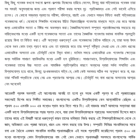
কিছু
কিছু
গবেষক
কখনো
সখনো
জল্পনা
-
কল্পনায়
নিজেদের
হারিয়ে
ফেলেন
,
কিন্তু
যারা
সত্যিকারের
গবেষক
তারা
সব
সময়ই
অনুসন্ধানের
জন্য
এবং
প্রমাণ
পরীক্ষা
করার
লক্ষ্যে
দৃঢ়
প্রতিজ্ঞাবদ্ধ
এবং
সেই
ভাবেই
এগিয়ে
চলেন।
যে
কোনো
সম্ভাব্য
প্রমাণের
পরীক্ষা
,
নথিপত্র
,
যাচাই
এবং
যেখানে
সম্ভব
নিশ্চিত
করাই
সত্যিকারের
গবেষকদের
ধর্ম।
যেকোনো
শিক্ষাবিদ
গবেষকের
উচিত
নিয়মতান্ত্রিক
গবেষণার
মাধ্যমে
সত্য
বের
করে
আনার
জন্য
একাডেমিক
সততা
ও
নিষ্টার
পথ
অবলম্বন
করা।
বৈজ্ঞানিক
/
গবেষণা
সম্পৃক্ত
প্রতাষ্ঠানগুলোর
সবচেয়ে
বড়
দায়িত্বগুলোর
মধ্যে
একটি
হলো
গবেষকদের
সততা
এবং
তাদের
বৈজ্ঞানিক
গবেষণায়
যথাযথ
মানসিক
প্রস্তুতি
রয়েছে
কিনা
তা
নিশ্চিত
করা
।
এটি
অত্যন্ত
গুরুত্বপূর্ণ
এবং
গবেষকদের
নৈতিক
দায়িত্ব
যে
,
তারা
অন্য
উৎস
থেকে
যখন
কোন
তথ্য
গ্রহণ
করে
এবং
তা
ব্যাবহার
করে
তার
সম্পূর্ণ
স্বীকৃত
দেওয়া
এবং
যে
কোন
ধরনের
একাডেমিক
অসততা
এবং
চৌর্যবৃর্তি
থেকে
নিবৃত
থাকা।
বর্তমান
সময়ে
একাডেমিয়া
এবং
গবেষণার
ক্ষেত্রের
জন্য
সর্বাধিক
সাধারণ
হুমকিগুলির
মধ্যে
একটি
হল
চুরিবিদ্যা।
সাধারণভাবে
,
বিশ্ববিদ্যালয়ের
শিক্ষাবিদ
এবং
গবেষকরা
তাদের
উচ্চ
সততা
এবং
সামাজিক
প্রতিশ্রুতির
কারণে
অন্যদের
দ্বারা
সর্বদা
সম্মানিত
এবং
বিশ্বাসযোগ্য
হয়ে
থাকে
,
কিন্তু
দুংখজনকভাবে
সত্যি
যে
,
কেউ
কেউ
সবসময়
সঠিক
পথ
অনুসরণ
করে
না
,
বরং
তারা
শর্টকাট
পদ্ধতিকে
বেছে
নেয়
এবং
প্রতারণার
আশ্রয়
নেয়।
চৌর্যবৃর্তি
সহ
নানা
ধরনের
অসততার
আশ্রয়
নেন
অনেকেই
আরেকটি
প্রসঙ্গ
অবশ্যই
এই
আলোচনায়
আনছি
তা
হলো
খুব
সহজ
একটি
প্রশ্ন
যা
এই
প্রজাতন্ত্রের
সকলেরই
বিশেষ
করে
শিক্ষীত
সমাজের।
বাংলাদেশের
একটিও
বিশ্ববিদ্যালয়
কেন
আন্তর্জাতিক
রেঙ্কিং
এ
প্রথম
৫০০
এমনকি
৮০০
এর
মধ্যেও
স্থান
করে
নিতে
পারে
নি।
এই
দায়ভার
কার
?
আমাদের
সন্তানরা
যারা
একটি
ভালো
বিশ্ববিদ্যালয়ের
পড়ার
স্বপ্ন
দেখে
,
যারা
ঢাকা
বিশ্ববিদ্যালয়কে
প্রাচ্যের
অকস্ফোর্ড
হিসেবে
জানে
তাদের
কাছে
এই
বিষয়টি
আরো
গুরুত্বপূর্ন
কারন
তাদের
ভবিষ্যত
নির্ভর
করছে
এই
শিক্ষাপ্রতিষ্ঠানগুলো
থেকে
যে
জ্ঞান
,
অভিজ্ঞতা
এবং
প্রজ্ঞা
আহরন
,
ধারন
এবং
লালন
করছে
তার
উপর।
সম্প্রতি
সিনিয়র
সাংবাদিকদের
সাথে
বসা
এক
বৈঠকে
একজন
সাংবাদিক
মাননীয়
প্রধানমন্ত্রীকে
এই
সহজ
প্রশ্নটিই
করেছিলেন
:
প্রথম
৫০০
এর
মধ্যে
বাংলাদেশৃর
কোন
বিশ্ববিদ্যালয়ের
নাম
নেই
কেন
যেখানে
প্রধানমন্ত্রী
সবসময়ে
বাংলাদেশের
সার্বিক