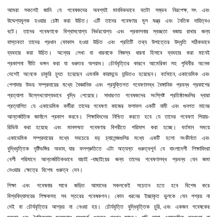
আমরা
সকলেই
জানি
যে
গবেষকদের
অবশ্যই
মানবিকভাবে
যতটা
সম্ভব
নিরপেক্ষ
সৎ
এবং
,
উদ্দেশ্যমূলক
হওয়ার
চেষ্টা
করা
উচিত।
এটি
তাদের
গবেষণার
মূল
মন্ত্র
এবং
নৈতিক
দায়িত্বও
বটে।
তাদের
গবেষণাকে
বিশ্বাসযোগ্য
নির্ভরযোগ্য
এবং
প্রকাশনার
স্বচ্ছতা
বজায়
রাখার
জন্য
বাস্তবতা
তাদের
প্রধান
ফোকাস
হওয়া
উচিত
এবং
প্রতিটি
তথ্য
উপাত্তের
উদ্ধৃতি
সঠিকভাবে
ব্যবহার
করা
উচিত।
অন্যের
লেখা
বা
ধারনাকে
নিজস্ব
ধারনা
হিসাবে
ব্যবহার
করা
মানেই
প্রকাশনা
নীতি
ভঙ্গন
করা
যা
গুরুতর
অপরাধ।
চৌর্যবৃত্তির
কারনে
আমেরিকা
সহ
পৃথিবীর
অনেক
দেশেই
অনেকে
চাকুরি
চুৎত
হয়েছেন
এমনকি
কারাদন্ডে
দন্ডিতও
হয়েছেন।
বর্তমানে
একাডেমিক
এবং
,
পেশাদার
উভয়
সম্প্রদায়ের
মধ্যে
বৈজ্ঞানিক
এবং
প্রযুক্তিগত
গবেষণালব্ধ
বৈঙ্গানিক
প্রবন্ধ
প্রকাশের
প্রত্যাশা
উল্লেখযোগ্যভাবে
বৃদ্ধি
পেয়েছে।
সাধারণত
গবেষকদের
সংশ্লিষ্ট
প্রতিষ্ঠানগুলির
দ্বারা
প্রত্যাশিত
যে
একাডেমিক
কর্মীরা
তাদের
গবেষণা
কাজের
ফলাফল
একটি
নামী
এবং
গুনগত
মানের
আন্তর্জাতিক
জার্নালে
প্রকাশ
করবে।
শিক্ষাবিদদের
নিশ্চিত
করতে
হবে
যে
তাদের
গবেষণা
পিয়ার
-
রিভিউ
করা
হয়েছে
এবং
মানসম্মত
গবেষণার
বিপরীতে
পরিমাপ
করা
হচ্ছে।
বর্তমান
সময়ে
একাডেমিক
সম্প্রদায়ের
মধ্যে
সবচেয়ে
বড়
চ্যালেন্জগুলির
মধ্যে
একটি
হলো
সংকীর্নতা
এবং
বুদ্ধিবৃত্তিক
দৃষ্টিভঙ্গির
অভাব
যার
ফলশ্রুতিতে
এটা
অত্যন্ত
গুরুত্বপূর্ন
যে
বাংলাদেশী
শিক্ষাবিদরা
,
বেশী
পরিমানে
আন্তর্জাতিকভাবে
যাচাই
বাছাইয়ের
জন্য
তাদের
গবেষণালব্ধ
প্রবন্ধ
যেন
জমা
-
দেওয়ার
ক্ষেত্রে
বিশেষ
গুরুত্ব
দেন।
শিক্ষা
এবং
গবেষনার
সাথে
জড়িত
আমাদের
সকলকেই
সচেতন
হতে
হবে
বিশেষ
করে
বিশ্ববিদ্যালয়ের
শিক্ষকসহ
সব
স্তরের
গবেষকগন।
কোন
ধরনের
ইচ্ছাকৃত
ভুলকে
যেন
পশ্রয়
না
দেই
বা
চৌর্যবৃত্তির
আশ্রয়
না
নেওয়া
হয়।
চৌর্যবৃত্তি
বুদ্ধিবৃত্তিক
চুরি
এবং
একজন
গবেষকের
,