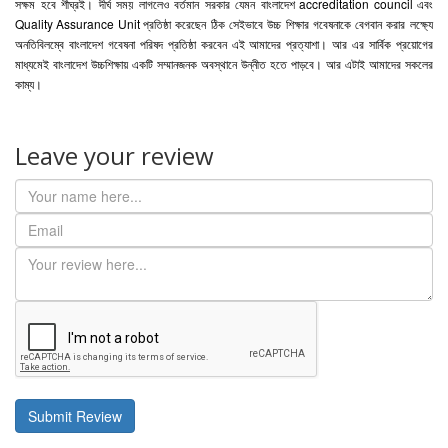
সক্ষম
হবে
শীঘ্রই।
দীর্ঘ
সময়
লাগলেও
বর্তমান
সরকার
যেমন
বাংলাদেশ
accreditation council
এবং
Quality Assurance Unit
প্রতিষ্ঠা
করেছেন
ঠিক
সেইভাবে
উচ্চ
শিক্ষার
গবেষনাকে
বেগবান
করার
লক্ষ্যে
অনতিবিলম্বে
বাংলাদেশ
গবেষনা
পরিষদ
প্রতিষ্ঠা
করবেন
এই
আমাদের
প্রত্যাশা।
আর
এর
সার্বিক
প্রয়োগের
মাধ্যমেই
বাংলাদেশ
উচ্চশিক্ষায়
একটি
সম্মানজনক
অবস্থানে
উন্নীত
হতে
পাড়বে।
আর
এটাই
আমাদের
সকলের
কাম্য।
Leave your review
Submit Review