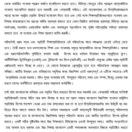
থেকে
অর্থায়িত
গবেষনা
প্রকল্প
অর্জনে
মনোনিবেশ
করতে
হবে।
বিভিন্ন
ক্ষেত্র্রে
যৌথ
প্রকল্পে
আন্তর্জাতিক
গবেষণা
সহযোগিতা
বাড়াতে
হবে
সরকারী
এবং
বেসরকারী
পর্যায়ে।
এটা
অত্যাবশ্যক
যে
বিশ্ববিদ্যালয়গুলো
আরো
অনেক
গ্রাউন্ড
ব্রেকিং
রিসার্চে
মনোযোগ
দিতে
হবে
এবং
সেই
লক্ষে
শিক্ষাপ্রতিষ্ঠানগুলোতে
গবেষনা
এবং
শিক্ষার
মানয়োন্ননে
সব
ধরনের
সার্বিক
ব্যবস্থা
থাকতে
হবে
যেমন
নিয়মিত
কর্মশালার
ব্যাবস্থা
,
বিভিন্ন
ধরনের
সফটওয়ার
,
অনলাইন
একাডেমিক
জার্নাল
এবং
কনফারেন্স
প্রসেডিংস
সহ
পূর্নাঙ্গ
লাইব্রেরির
পর্যাপ্ত
ব্যাবস্থা
থাকতে
হবে
যা
গবেষনা
এবং
শিক্ষা
প্রদানে
অতীব
জরুরী।
পরিবর্তনই
ধ্রুব
সত্য
এবং
প্রতিটি
শিক্ষাপ্রতিষ্ঠানকে
এই
পরিবর্তনের
সাথে
সামঞ্জস্য
রেখেই
এগিয়ে
যেতে
হবে।
তৈরী
করতে
হবে
গুনগতমানের
শিক্ষা
এবং
গবেষনায়
সমৃদ্ধ
আন্তর্জাতিক
মানের
শিক্ষাপ্রতিষ্ঠান।
আমরা
এক
দ্রুতপরিবর্তনশীল
পৃথিবীতে
বসবাস
করছি
বিশেষ
করে
বর্তমান
বিশ্বায়ন
আর
প্রযুক্তির
যুগে।
আর্টিফিশিয়াল
ইন্টেলিজেন্স
(
এআই
)
এবং
ইন্টারনেট
অব
থিংস
(
আইওটি
) -
এর
উন্নতি
মানুষের
চেষ্টার
প্রায়
প্রতিটি
সেক্টরকেই
বদলে
দিচ্ছে
বা
দেবে
।
যে
কোনো
উন্নয়নের
কেন্দ্রবিন্দু
হতে
হবে
পরিবর্তনকে
আমন্ত্রন
করার
সদিচ্ছা
।
জাতীয়
উন্নয়ন
এবং
ভবিষ্যতের
সমৃদ্ধির
জন্য
উচ্চশিক্ষা
এতই
গুরুত্বপূর্ণ
যে
এটিকে
সবচেয়ে
বেশী
অগ্রাধিকার
দেওয়া
দরকার।
যদিও
সুস্থ
গবেষনায়
চাই
উপযুক্ত
পরিবেশ
,
সময়
এবং
সম্পদ
,
কিন্তু
একবার
শুরু
করলে
তাদের
অর্থনীতিতে
রূপান্তর
করার
সম্ভাবনা
অপরিসীম।
তাই
যারা
বাংলাদেশের
ভবিষ্যৎ
এবং
সমৃদ্ধি
নিয়ে
ভাবছেন
বিশেষ
করে
সরকারি
এবং
বেসরকারি
পর্যায়ের
সংশ্লিষ্ট
প্রতিষ্ঠানগুলি
তাদের
উচিত
আর
কাল
বিলম্ব
না
করে
যত
দ্রুত
সম্ভব
বাংলাদেশ
উচ্চশিক্ষা
গবেষণা
কাউন্সিল
প্রতিষ্ঠার
বিশেষ
পদক্ষেপ
নেওয়া
এবং
তার
বাস্তবায়ন
করা
তা
না
হলে
বিশ্ববিদ্যালয়গুলির
মান
উর্ধমূখী
নয়
বরং
নিচের
দিকে
নামতে
থাকবে
দিন
দিন।
বর্তমান
সরকারকে
একটি
বাস্তবমূখী
দীর্ঘমেয়াদী
ফলপ্রসু
পরিকলপনা
প্রনয়ন
করতে
হবে
যা
বাংলাদেশের
উচ্চশিক্ষায়
আমূল
পরিবর্তন
আনবে
এবং
জাতীয়
প্রগতিতে
বিশেষ
ভূমিকা
রাখবে।
একটি
সঠিক
দৃষ্টিভঙ্গির
সাথে
উচ্চ
শিক্ষাখাতে
বিনিয়োগের
এখনই
উপযুক্ত
সময়।
জাতীয়
অগ্রগতিতে
তার
অবদান
হবে
ব্যাপক
এবং
উচ্চ
শিক্ষায়
বাংলাদেশ
একটি
সম্মানজনক
অবস্থানে
নিজকে
প্রতিষ্ঠিত
করতে