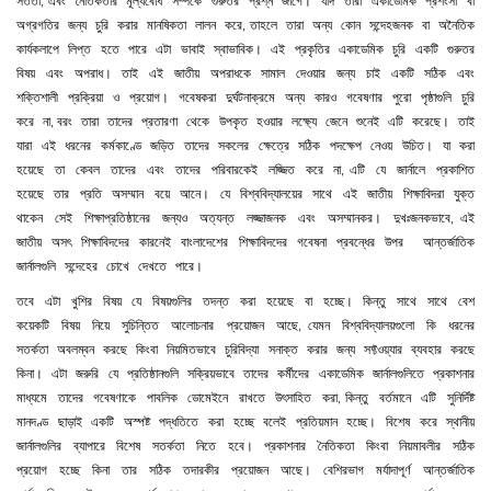
সততা
এবং
নৈতিকতার
মূল্যবোধ
সম্পর্কে
গুরুতর
প্রশ্ন
জাগে।
যদি
তারা
একাডেমিক
প্রশংসা
বা
,
অগ্রগতির
জন্য
চুরি
করার
মানষিকতা
লালন
করে
তাহলে
তারা
অন্য
কোন
সন্দেহজনক
বা
অনৈতিক
,
কার্যকলাপে
লিপ্ত
হতে
পারে
এটা
ভাবাই
স্বাভাবিক।
এই
প্রকৃতির
একাডেমিক
চুরি
একটি
গুরুতর
বিষয়
এবং
অপরাধ।
তাই
এই
জাতীয়
অপরাধকে
সামাল
দেওয়ার
জন্য
চাই
একটি
সঠিক
এবং
শক্তিশালী
প্রক্রিয়া
ও
প্রয়োগ।
গবেষকরা
দুর্ঘটনাক্রমে
অন্য
কারও
গবেষণার
পুরো
পৃষ্ঠাগুলি
চুরি
করে
না
বরং
তারা
তাদের
প্রতারণা
থেকে
উপকৃত
হওয়ার
লক্ষ্যে
জেনে
শুনেই
এটি
করেছে।
তাই
,
যারা
এই
ধরনের
কর্মকাণ্ডে
জড়িত
তাদের
সকলের
ক্ষেত্রে
সঠিক
পদক্ষেপ
নেওয়
উচিত।
যা
করা
হয়েছে
তা
কেবল
তাদের
এবং
তাদের
পরিবারকেই
লজ্জিত
করে
না
এটি
যে
জার্নালে
প্রকাশিত
,
হয়েছে
তার
প্রতি
অসম্মান
বয়ে
আনে
।
যে
বিশ্ববিদ্যালয়ের
সাথে
এই
জাতীয়
শিক্ষাবিদরা
যুক্ত
থাকেন
সেই
শিক্ষাপ্রতিষ্ঠানের
জন্যও
অত্যন্ত
লজ্জাজনক
এবং
অসম্মানকর।
দুখঃজনকভাবে
এই
,
জাতীয়
অসৎ
শিক্ষাবিদদের
কারনেই
বাংলাদেশের
শিক্ষাবিদদের
গবেষনা
প্রবন্ধের
উপর
আন্তর্জাতিক
জার্নালগুলি
সন্দেহের
চোখে
দেখতে
পারে।
তবে
এটা
খুশির
বিষয়
যে
বিষয়গুলির
তদন্ত
করা
হয়েছে
বা
হচ্ছে
।
কিন্তু
সাথে
সাথে
বেশ
কয়েকটি
বিষয়
নিয়ে
সুচিন্তিত
আলোচনার
প্রয়োজন
আছে
যেমন
বিশ্ববিদ্যালয়গুলো
কি
ধরনের
,
সতর্কতা
অবলম্বন
করছে
কিংবা
নিয়মিতভাবে
চুরিবিদ্যা
সনাক্ত
করার
জন্য
সফ্টওয়্যার
ব্যবহার
করছে
কিনা।
এটা
জরুরি
যে
প্রতিষ্ঠানগুলি
সক্রিয়ভাবে
তাদের
কর্মীদের
একাডেমিক
জার্নালগুলিতে
প্রকাশনার
মাধ্যমে
তাদের
গবেষণাকে
পাবলিক
ডোমেইনে
রাখতে
উৎসাহিত
করা
কিন্তু
বর্তমানে
এটি
সুনির্দিষ্ট
,
মানদণ্ড
ছাড়াই
একটি
অস্পষ্ট
পদ্ধতিতে
করা
হচ্ছে
বলেই
প্রতিয়মান
হচ্ছে।
বিশেষ
করে
স্থানীয়
জার্নালগুলির
ব্যাপারে
বিশেষ
সতর্কতা
নিতে
হবে।
প্রকাশনার
নৈতিকতা
কিংবা
নিয়মাবলীর
সঠিক
প্রয়োগ
হচ্ছে
কিনা
তার
সঠিক
তদারকীর
প্রয়োজন
আছে।
বেশিরভাগ
মর্যাদাপূর্ণ
আন্তর্জাতিক