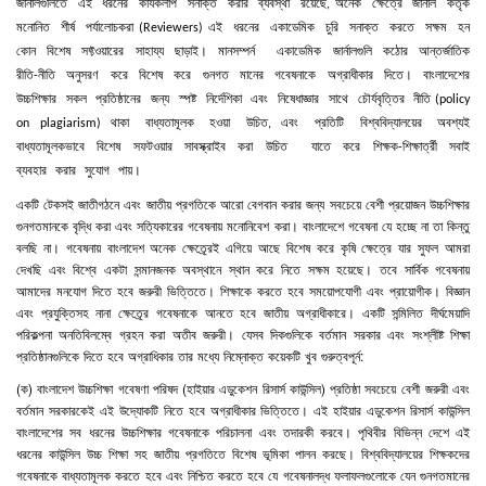
জার্নালগুলিতে
এই
ধরনের
কার্যকলাপ
সনাক্ত
করার
ব্যবস্থা
রয়েছে
অনেক
ক্ষেত্রে
জার্নাল
কতৃক
,
মনোনিত
শীর্ষ
পর্যালোচকরা
এই
ধরনের
একাডেমিক
চুরি
সনাক্ত
করতে
সক্ষম
হন
(Reviewers)
কোন
বিশেষ
সফ্টওয়ারের
সাহায্য
ছাড়াই।
মানসম্পর্ন
একাডেমিক
জার্নালগুলি
কঠোর
আন্তর্জাতিক
রীতি
নীতি
অনুসরণ
করে
বিশেষ
করে
গুনগত
মানের
গবেষনাকে
অগ্রাধীকার
দিতে।
বাংলাদেশের
-
উচ্চশিক্ষার
সকল
প্রতিষ্ঠানের
জন্য
স্পষ্ট
নির্দেশিকা
এবং
নিষেধাজ্ঞার
সাথে
চৌর্যবৃত্তির
নীতি
(policy
থাকা
বাধ্যতামূলক
হওয়া
উচিত
এবং
প্রতিটি
বিশ্ববিদ্যালয়ের
অবশ্যই
on plagiarism)
,
বাধ্যতামূলকভাবে
বিশেষ
সফটওয়ার
সাবস্ক্রাইব
করা
উচিত
যাতে
করে
শিক্ষক
শিক্ষার্ত্রী
সবাই
-
ব্যবহার
করার
সুযোগ
পায়।
একটি
টেকসই
জাতীগঠনে
এবং
জাতীয়
প্রগতিকে
আরো
বেগবান
করার
জন্য
সবচেয়ে
বেশী
প্রয়োজন
উচ্চশিক্ষার
গুনগতমানকে
বৃদ্ধি
করা
এবং
সত্যিকারের
গবেষনায়
মনোনিবেশ
করা।
বাংলাদেশে
গবেষনা
যে
হচ্ছে
না
তা
কিন্তু
বলছি
না।
গবেষনায়
বাংলাদেশ
অনেক
ক্ষেত্র্রেই
এগিয়ে
আছে
বিশেষ
করে
কৃষি
ক্ষেত্রে
যার
সুফল
আমরা
দেখছি
এবং
বিশ্বে
একটা
সন্মানজনক
অবস্থানে
স্থান
করে
নিতে
সক্ষম
হয়েছে।
তবে
সার্বিক
গবেষনায়
আমাদের
মনযোগ
দিতে
হবে
জরুরী
ভিত্তিতে।
শিক্ষাকে
করতে
হবে
সময়োপযোগী
এবং
প্রায়োগীক।
বিজ্ঞান
এবং
প্রযুক্তিসহ
নানা
ক্ষেত্র্রে
গবেষনাকে
আনতে
হবে
জাতীয়
অগ্রাধীকারে।
একটি
সন্মিলিত
দীর্ঘমেয়াদি
পরিকল্পনা
অনতিবিলম্বে
গ্রহন
করা
অতীব
জরুরী।
যেসব
দিকগুলিকে
বর্তমান
সরকার
এবং
সংশ্লীষ্ট
শিক্ষা
প্রতিষ্ঠানগুলিকে
দিতে
হবে
অগ্রাধিকার
তার
মধ্যে
নিম্নোক্ত
কয়েকটি
খুব
গুরুত্বপূর্ন
:
(
ক
)
বাংলাদেশ
উচ্চশিক্ষা
গবেষণা
পরিষদ
(
হাইয়ার
এডুকেশন
রিসার্স
কাউন্সিল
)
প্রতিষ্ঠা
সবচেয়ে
বেশী
জরুরী
এবং
বর্তমান
সরকারকেই
এই
উদ্যোকটি
নিতে
হবে
অগ্রাধীকার
ভিত্তিতে।
এই
হাইয়ার
এডুকেশন
রিসার্স
কাউন্সিল
বাংলাদেশের
সব
ধরনের
উচ্চশিক্ষার
গবেষনাকে
পরিচালনা
এবং
তদারকী
করবে।
পৃথিবীর
বিভিন্ন
দেশে
এই
ধরনের
কাউন্সিল
উচ্চ
শিক্ষা
সহ
জাতীয়
প্রগতিতে
বিশেষ
ভূমিকা
পালন
করছে।
বিশ্ববিদ্যালয়ের
শিক্ষকদের
গবেষনাকে
বাধ্যতামূলক
করতে
হবে
এবং
নিশ্চিত
করতে
হবে
যে
গবেষনালদ্ধ
ফলাফলগুলোকে
যেন
গুনগতমানের