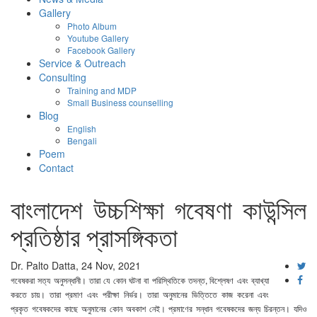
Gallery
Photo Album
Youtube Gallery
Facebook Gallery
Service & Outreach
Consulting
Training and MDP
Small Business counselling
Blog
English
Bengali
Poem
Contact
বাংলাদেশ উচ্চশিক্ষা গবেষণা কাউন্সিল
প্রতিষ্ঠার প্রাসঙ্গিকতা
Dr. Palto Datta, 24 Nov, 2021
গবেষকরা
সত্য
অনুসন্ধানী।
তারা
যে
কোন
ঘটনা
বা
পরিস্থিতিকে
তদন্ত
,
বিশ্লেষণ
এবং
ব্যাখ্যা
করতে
চায়।
তারা
প্রমাণ
এবং
পরীক্ষা
নির্ভর।
তারা
অনুমানের
ভিত্তিতে
কাজ
করেনা
এবং
প্রকৃত
গবেষকদের
কাছে
অনুমানের
কোন
অবকাশ
নেই।
প্রমাণের
সন্ধান
গবেষকদের
জন্য
চিরন্তন।
যদিও