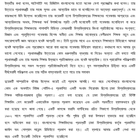
উন্নতীর
কথা
বলেন
,
সাটেলাইট
সহ
ডিজিটাল
বাংলাদেশের
মতো
অনেক
মেগা
প্রজেক্টের
কথা
বলেন।
তার
উত্তরে
প্রধানমন্ত্রী
তার
সহজ
সূলভ
এবং
আন্তরিক
ভাবে
যা
বলেছিলেন
তা
অত্যন্ত
গুরুত্বপূর্ন।
যে
সব
কারনগুলো
উনি
উল্লেখ
করেছিলেন
তার
কয়েকটি
হলো
বিশ্ববিদ্যালয়ের
শিক্ষকদের
গবেষনায়
আগ্রহের
এবং
আন্তরিকতার
অভাব
,
শিক্ষকরা
অর্থ
উপার্জনের
প্রতি
বেশী
মনোযোগী
তাই
গবেষনায়
মনোনিবেশ
না
করে
বিশ্ববিদ্যালয়ের
শিক্ষাকতার
পাশাপাশি
বিভিন্ন
বেসরকারী
বিশ্ববিদ্যালয়ে
কিংবা
প্রতিষ্ঠানের
সাথেও
সংপৃক্ত
;
বিজ্ঞান
এবং
প্রযুক্তিগত
গবেষনায়
বিশেষ
অনীহা
এবং
শিক্ষার
মানোন্নয়ে
বেশীরভাগ
শিক্ষক
নতুন
এবং
সময়োপযোগী
জ্ঞান
আহরনে
যথেষ্ট
আগ্রহী
নন।
তিনি
দৃঢ়তার
সাথে
এও
বলেছেন
শিক্ষাখাতে
বিনিয়োগে
আমরা
যথেষ্ট
আন্তরিক
এবং
প্রয়োজনে
আরো
নানা
ধরনের
গবেষনায়
বিনিয়োগ
বাড়াবো।
কথাগুলো
শুনে
আমার
খুব
ভালো
লেগেছে।
প্রধানমন্ত্রীর
উত্তরের
কোন
গুরুগম্ভীর
ব্যখ্যায়
না
গিয়েও
অন্তত
এটা
বলতে
পারি
প্রধানমন্ত্রী
এবং
তার
সরকার
শিক্ষার
উন্নয়নে
প্রতিজ্ঞাবদ্ধ
এবং
যথেষ্ট
আন্তরিক।
তবে
প্রায়োগিক
পরিকল্পনাটা
বিশ্ববিদ্যালয়
সহ
সকল
সংপৃক্ত
প্রতিষ্ঠানগুলিকেই
নিতে
হবে।
মূল
সমস্যাগুলিকে
চিহ্নিত
করে
একটি
দীর্ঘমেয়াদী
পরিকল্পনা
এবং
তার
সঠিক
বাস্তবায়নই
হতে
পারে
তার
সমাধান
দুয়েকটি
সাম্প্রতিক
ঘটনার
উল্লেখ
করেই
এই
প্রসঙ্গে
আসছি।
গত
বছর
সেপ্টেম্বরে
বাংলাদেশের
কোন
এক
অনলাইন
নিউজ
পোর্টাল
এ
প্রকাশিত
একটি
সংবাদ
শিরোনাম
ছিলো
ঢাকা
বিশ্ববিদ্যালয়ের
-
:
শিক্ষক
সামিয়া
মারজানা
চুরির
প্রমাণ।
এতে
বলা
হয়েছে
যে
ঢাকা
বিশ্ববিদ্যালয়ের
দুই
বিশিষ্ট
-
শিক্ষাবিদ
বেশ
কয়েকটি
একাডেমিক
প্রবন্ধ
প্রকাশ
করেছেন
এবং
এগুলি
পরবর্তীতে
ব্যাপকভাবে
চুরি
করা
হয়েছে
বলে
জানা
গেছে।
একটি
কাগজে
ফরাসি
দার্শনিকের
রচিত
শিকাগো
বিশ্ববিদ্যালয়
থেকে
১৯৮২
সালে
প্রকাশিত
একটি
প্রবন্ধ
থেকে
পাঁচ
পৃষ্ঠার
চুরি
করা
উপকরণ
ব্যবহার
করা
হয়েছিল
বলে
অভিযোগ
করা
হয়।
বাংলাদেশের
শিক্ষাবিদদের
প্রবন্ধটি
ঢাকা
বিশ্ববিদ্যালয়
কর্তৃক
প্রকাশিত
জার্নাল
অব
সোশ্যাল
সায়েন্স
রিভিউতে
প্রকাশ
করা
হয়।
এই
ব্যপারে
আমার
একটি
লেখা
গত
বছর
একটি
ইংরেজী
দৈনিকে
প্রকাশিত
হয়েছিলো