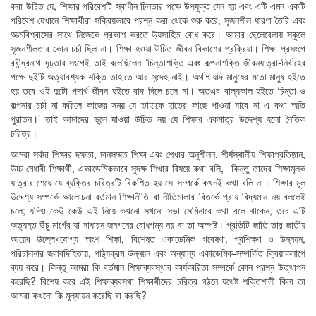
করা উচিত যে, শিক্ষার পরিবেশটি স্বাধীন চিন্তার পক্ষে উপযুক্ত যেন হয় এবং এটি এমন একটি
পরিবেশ যেখানে শিক্ষার্থীরা সক্রিয়ভাবে প্রশ্ন করা থেকে শুরু করে, সৃজনশীল ধারণা তৈরি এবং
আত্মবিশ্বাসের সাথে নিজেকে প্রকাশ করতে উ্যসাহিত বোধ করে। আমার ছেলেবেলায় স্কুলে
সৃজনশীলতার কোন চর্চা ছিল না। শিক্ষা হওয়া উচিত জীবন বিকাশের প্রক্রিয়া। শিক্ষা প্রসংগে
রবীন্দ্রনাথ দৃঢ়তার সংগেই তাই বলেছিলেন ‘চিন্তাশক্তি এবং কল্পনাশক্তি জীবনযাত্রা-নির্বাহের
পক্ষে দুইটি অত্যাবশ্যক শক্তি তাহাতে আর সন্দেহ নাই। অর্থাৎ যদি মানুষের মতো মানুষ হইতে
হয় তবে ওই দুটো পদার্থ জীবন হইতে বাদ দিলে চলে না। অতএব বাল্যকাল হইতে চিন্তা ও
কল্পনার চর্চা না করিলে কাজের সময় যে তাহাকে হাতের কাছে পাওয়া যাবে না এ কথা অতি
পুরাতন।’ তাই আমাদের ভুলে যাওয়া উচিত নয় যে শিক্ষার একমাত্র উদ্দেশ্য হলো নৈতিক
চরিত্র।
আমরা সর্বদা শিক্ষার দক্ষতা, মানসম্মত শিক্ষা এবং শেখার অনুশীলন, শীর্ষস্থানীয় শিক্ষাপ্রতিষ্ঠান,
উচ্চ মেধাবী শিক্ষার্থী, একাডেমিকভাবে সুদক্ষ শিখার বিষয়ে কথা বলি, কিন্তু তাদের শিক্ষামূলক
যাত্রার শেষে যে ব্যক্তির চরিত্রটি বিকশিত হয় সে সম্পর্কে কখনই কথা বলি না। শিক্ষার মূল
উদ্দেশ্য সম্পর্কে আলোচনা বর্তমান শিক্ষানীতি বা নীতিমালার বিতর্কে প্রায় বিদ্যমান নয় বললেই
চলে; যদিও কেউ কেউ এই নিয়ে কখনো সখনো সভা সেমিনারে কথা বলে থাকেন, তবে এটি
অত্যন্ত উঁচু মার্গের যা সাধারন জনগনের বোধগম্য নয় বা তা অস্পষ্ট। প্রতিটি জাতি তার জাতীয়
আয়ের উল্লেখযোগ্য অংশ শিক্ষা, বিশেষত একাডেমিক গবেষণা, প্রশিক্ষণ ও উন্নয়ন,
পরিচালনার জবাবদিহিতায়, পাঠ্যক্রম উন্নয়ন এবং অন্যান্য একাডেমিক-সম্পর্কিত ক্রিয়াকলাপে
ব্যয় করে। কিন্তু আমরা কি বর্তমান শিক্ষাব্যবস্থার কার্যকারিতা সম্পর্কে কোন প্রশ্ন উত্থাপন
করেছি? বিশেষ করে এই শিক্ষাব্যবস্থা শিক্ষার্থীদের চরিত্র গঠনে যথেষ্ট শক্তিশালী কিনা তা
আমরা কখনো কি মূল্যায়ন করেছি বা করছি?