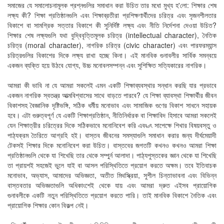
সমাজের যে সমালোচনামূলক প্রশ্নগুলির সমাধান করা উচিত তার মধো মুখ্য হ'লো: শিক্ষার শেষ
লক্ষ্য কী? শিক্ষা প্রতিষ্ঠানগুলি এবং শিক্ষাব্রতীরা প্রশিক্ষণার্থীদের চরিত্র এবং সৃজনশীলতার
বিকাশে বা সামগ্রিক সত্তার বিকাশে কী সুনির্দিষ্ট লক্ষ্য এবং নীতি নির্দেশনা দেওয়া উচিত?
শিক্ষার শেষ লক্ষ্যগুলি যথা বুদ্বিবৃত্তিমূলক চরিত্র (intellectual character), নৈতিক
চরিত্র (moral character), নাগরিক চরিত্র (civic character) এবং পারফরম্যান্স
চরিত্রগুলির বিকাশের দিকে লক্ষ্য রাখা হচ্ছে কিনা। এই মানবিক গুনাবলীর সার্বিক সমন্বয়ে
একজন ব্যক্তি হয়ে উঠবে যোগ্য, উচ্চ মনোবলসম্পন্ন এবং সুশিক্ষিত সত্যিকারের নাগরিক।
আমরা কী ভাবি না যে আমরা সকলেই এমন একটি শিক্ষাব্যবস্থার সন্ধান করছি যার প্রভাবে
একজন নাগরিক স্বতন্ত্র আত্মবিশ্বাসের সাথে বাড়তে পারবে? যে শিক্ষা ব্যাবস্থা শিক্ষার্থীর জীবন
বিকাশসহ বৈজ্ঞানিক দৃষ্টিভঙ্গি, সঠিক ধর্মীয় মনোভাব এবং সামাজিক গুণের বিকাশ সাধনে সহায়ক
হবে। এটা গুরুত্বপূর্ণ যে একটি শিক্ষাপ্রতিষ্ঠান, নীতিনির্ধারক বা শিক্ষাবিদ হিসাবে আমরা সকলেই
যেন শিক্ষাত্রীর চরিত্রের দিকে সঠিকভাবে মনোনিবেশ করি এবং ত্ৎ সাপেক্ষে শিখার বিষয়বস্তু ও
পাঠ্যক্রম তৈরিতে আগ্রহি হই। বাস্তব জীবনের সমস্যাগুলি সমাধান করার জন্য দীর্ঘমেয়াদী
টেকসই শিক্ষার দিকে মনোনিবেশ করা উচিত। বাস্তবের জগতটি কখনও কখনও আমরা শিক্ষা
প্রতিষ্ঠানগুলি থেকে যা শিখেছি তার থেকে সম্পুর্ন আলাদা। পাঠ্যপুস্তকের জ্ঞান থেকে যা শিখেছি
তা প্রায়শই সহজেই ভুলে যাই বা আসল পরিস্থিতিতে প্রয়োগ করতে অক্ষম। তবে ইতিবাচক
মনোভাব, অভ্যাস, আমাদের অভিজ্ঞতা, অতীত মিথস্ক্রিয়া, সুশীল চিন্তাভাবনা এবং বিভিন্ন
বাস্তবতার অভিজ্ঞতাগুলি অধিকাংশেই থেকে যায় এবং আমরা দ্রুত এইসব প্রায়োগিক
গুনাবলীকে একটি নতুন পরিস্থিতিতে প্রয়োগ করতে পারি। তাই মানবিক বিকাশে নৈতিক এবং
প্রায়োগিক শিক্ষার কোন বিকল্প নেই।