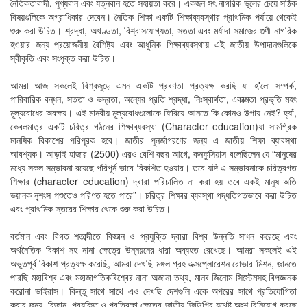
নৈতিকতাবাদী, পুণ্যবান এবং যত্নবান হতে সহায়তা করে। একজন সৎ নাগরিক ভুলের চেয়ে সঠিক
বিষয়গুলিকে অগ্রাধিকার দেবেন। নৈতিক শিক্ষা একটি শিক্ষাব্যবস্থার প্রাথমিক পর্যায়ে থেকেই
শুরু করা উচিত। শ্রদ্ধা, অখণ্ডতা, বিশ্বাসযোগ্যতা, সততা এবং মর্যাদা সমাজের গুণী নাগরিক
হওয়ার জন্য প্রয়োজনীয় বৈশিষ্ট্য এবং আধুনিক শিক্ষাব্যবস্থায় এই জাতীয় উপাদানগুলিকে
স্বীকৃতি এবং সংপৃক্ত করা উচিত।
আমরা আজ সকলেই বিশ্বজুড়ে এমন একটি প্রবণতা প্রত্যক্ষ করছি যা হ'লো সম্পর্ক,
পারিবারিক বন্ধন, সততা ও ভদ্রতা, অন্যের প্রতি শ্রদ্ধা, নিঃস্বার্থতা, একাত্মতা প্রভৃতি মহৎ
মূল্যবোধের অবক্ষয়। এই মানবীয় মূল্যবোধগুলোকে ফিরিয়ে আনতে কি কোনও উপায় নেই? হ্যাঁ,
কেবলমাত্র একটি চরিত্র গঠনের শিক্ষাব্যবস্থা (Character education)যা সামগ্রিক
মানষিক বিকাশের পরিপূরক হবে। জাতীর পুনর্জাগরণের জন্য এ জাতীয় শিক্ষা ব্যাবস্থা
আবশ্যক। আড়াই হাজার (2500) এরও বেশি বছর আগে, কনফুসিয়াস বলেছিলেন যে “মানুষের
মধ্যে সকল সম্ভাবনা রয়েছে পরিপূর্ন ভাবে বিকশিত হওয়ার। তবে যদি এ সম্ভাবনাকে চরিত্রগত
শিক্ষার (character education) দ্বারা পরিচালিত না করা হয় তবে একই মানুষ অতি
ভয়ানক নৃশংস পশুতেও পরিণত হতে পারে”। চরিত্র শিক্ষার ব্যবস্থা পদ্ধতিগতভাবে করা উচিত
এবং প্রাথমিক স্তরের শিক্ষার থেকে শুরু করা উচিত।
বর্তমান এবং বিগত শতাব্দীতে বিজ্ঞান ও প্রযুক্তি দ্বারা বিশ্ব উন্নতি সাধন করেছে এবং
অর্থনৈতিক বিকাশ সহ নানা ক্ষেত্রে উন্নয়নের ধারা অব্যহত রেখেছে। আমরা সকলেই এই
অভূতপূর্ব বিকাশ প্রত্যক্ষ করেছি, আমরা দেখছি মঙ্গল গ্রহ এক্সপ্লোরেশন রোভার মিশন, জানতে
পারছি মহাবিশ্ব এবং মহাজাগতিকবিশ্বের নানা অজানা তথ্য, মানব জিনোম সিস্টেমসহ বিপজ্জনক
করোনা ভাইরাস। কিন্তু সাথে সাথে এও দেখছি দেশগুলি একে অপরের সাথে প্রতিযোগিতা
করার জন্য, বিজ্ঞান, প্রযুক্তি ও প্রতিরক্ষা ক্ষেত্রে জাতীয় জিডিপির যথেষ্ট অংশ বিনিয়োগ করছে