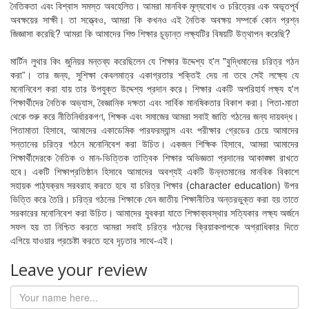
নৈতিকতা এবং বিশ্বাস সমস্ত অবহেলিত। আমরা মানবিক মূল্যবোধ ও চরিত্রের এক অভূতপূর্ব
অবক্ষয়ের সাক্ষী। তা সত্ত্বেও, আমরা কি কখনও এই নৈতিক অবক্ষয় সম্পর্কে কোন প্রশ্ন
জিজ্ঞাসা করেছি? আমরা কি আমাদের শিশু শিক্ষার চূড়ান্ত লক্ষ্যটির বিষয়টি উত্থাপন করেছি?
মার্টিন লুথার কিং জুনিয়র মন্তব্য করেছিলেন যে শিক্ষার উদ্দেশ্য হ'ল "বুদ্ধিমানের চরিত্র গঠন
করা”। তার জন্য, সুশিক্ষা কেবলমাত্র একাগ্রতার শক্তিই দেয় না তবে সেই লক্ষ্যে যে
মনোনিবেশ করা যায় তার উপযুক্ত উদ্দেশ্য প্রদান করে। শিক্ষার একটি অপরিহার্য লক্ষ্য হ'ল
শিক্ষার্থীদের নৈতিক অভ্যাস, বৈজ্ঞানিক দক্ষতা এবং সার্বিক মানষিকতার বিকাশ করা। পিতা-মাতা
থেকে শুরু করে নীতিনির্ধারকগণ, শিক্ষক এবং সমাজের আমরা সবাই জাতি গঠনের জন্য দায়বদ্ধ।
পিতামাতা হিসাবে, আমাদের একাডেমিক পারফরম্যান্স এবং পরীক্ষার গ্রেডের চেয়ে আমাদের
সন্তানের চরিত্র গঠনে মনোনিবেশ করা উচিত। একজন শিক্ষিক হিসাবে, আমরা আমাদের
শিক্ষার্থীদেরকে নৈতিক ও মান-ভিত্তিক তাত্বিক শিক্ষার অভিজ্ঞতা প্রদানের আকাঙ্ক্ষা রাখতে
হবে। একটি শিক্ষাপ্রতিষ্ঠান হিসাবে আমাদের অবশ্যই একটি উন্নতমানের মানবিক বিকাশে
সহায়ক পাঠ্যক্রম সরবরাহ করতে হবে যা চরিত্র শিক্ষার (character education) উপর
ভিত্তি করে তৈরি। চরিত্র গঠনের শিক্ষাকে যেন জাতীয় শিক্ষানীতির অন্তরভুক্ত করা হয় তাতে
সরকারের মনোনিবেশ করা উচিত। আমাদের যুবকরা যাতে শিক্ষাব্যবস্থার সত্যিকার লক্ষ্য অর্জনে
সফল হয় তা নিশ্চিত করতে আমরা সবাই চরিত্র গঠনের ক্রিয়াকলাপকে অগ্রাধিকার দিতে
এগিয়ে যাওয়ার প্রচেষ্টা করতে হবে দৃঢ়তার সাথে-এই।
Leave your review