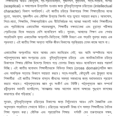
শিক্ষার্থীদের আরও কৌতূহলী, স্ব-প্রতিবিম্বিত, সৃজনশীল, মুক্তমনা, সত্য-সন্ধানী, সংশয়ী
(sceptical) ও সমালোচক চিন্তাবিদ হওয়ার জন্য বুদ্বিবৃত্তিমূলক চরিত্রের (intellectual
character) বিকাশ অপরিহার্য। এই জাতীয় চরিত্র বিকাশরের শিক্ষা শিক্ষাত্রীদের মনের
দৃঢ়তা, অভ্যাস, সৃজনশীল এবং মৌলিক চিন্তার নিদর্শন গড়ে তুলতে সহায়তা করবে। আফসোস,
পিতা-মাতা, শিক্ষাবিদ, শিক্ষাপ্রতিষ্ঠান এবং নীতিনির্ধারক সহ আমরা সকলেই সর্বদা শিক্ষার্থীদের
এবং প্রতিষ্ঠানের একাডেমিক পারফরম্যান্স, শিক্ষার্থীর দক্ষতা/মেধা এবং চূড়ান্ত পরীক্ষায়
গ্রেডিংয়ের দিকে সবচেয়ে বেশি মনোনিবেশ করি। সুতরাং, আমাদের শিক্ষণ এবং শেখার
পদ্ধতিগুলি মূলত একাডেমিক অগ্রগতি-ভিত্তিক; নির্দিষ্ট বিবরণ এবং পদ্ধতি মুখস্থ করার এক
প্রবনতা। এই জাতীয় শিক্ষা অন্তত সার্বিক জীবন বিকাশের প্রক্রিয়ায় তেমন কাজে আসে না।
একাডেমিক অগ্রগতির সাথে আমার কোন মতবিরোধ নেই; বরং আমি অস্পষ্টতার সাথে
পাঠ্যপুস্তকের জ্ঞান সংগ্রহের চেয়ে বুদ্বিবৃত্তিমূলক চরিত্র এবং মানবিক/নৈতিক চরিত্র
বিকাশকে শিক্ষার মৌলিক উদ্দেশ্য হিসাবে গড়ে তোলার বিষয়ে আরও মনোনিবেশ করার পরামর্শ
দিচ্ছি। এই জাতীয় মনোভাব শিক্ষার্থীদেরকে বিভিন্ন বিষয়ে (cross domain)সঠিক জ্ঞান
এবং সামগ্রিক সত্তার বিকাশে সহায়তা করবে। সত্য-সন্ধানী, কৌতূহলী এবং উন্মুক্ত মনের
শিক্ষার্থীরা এই জাতীয় শিক্ষাকে বাস্তব জীবনের সমস্যা সমাধানের জন্য যথাযথভাবে প্রয়োগ
করতে পারবে। পাঠ্যপুস্তকের জ্ঞান খুব সংকীর্ণ এবং নির্দিষ্ট। পাঠ্যপুস্তক জ্ঞান সম্পর্কে
রবীন্দ্রনাথ যথার্থই বলেছিলেন, ‘মানবাত্মার অমর আলোক কালো অক্ষরের শৃঙ্খলে কাগজের
কারাগারে বাঁধা পড়িয়াছে’।
সুতরাং, বুদ্বিবৃত্তিমূলক চরিত্রের বিকাশের জন্য নিখুঁতভাবে আরও বেশি বৈজ্ঞানিক এবং
অনুসন্ধান পদ্ধতিতে শেখানো উচিত। চরিত্রের আরেকটি বিষয় হ'ল সমস্ত শিক্ষার্থীদের নৈতিক
শিক্ষা প্রদান করা। মৌলিক এবং প্রায়োগিক শিক্ষার দর্শনটি যেন তরুণদেরকে সক্ষম,