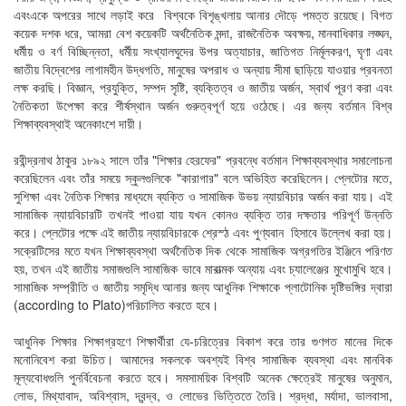
এবংএকে অপরের সাথে লড়াই করে বিশ্বকে বিশৃঙ্খলায় আনার দৌড়ে পমত্ত রয়েছে। বিগত
কয়েক দশক ধরে, আমরা বেশ কয়েকটি অর্থনৈতিক মন্দা, রাজনৈতিক অবক্ষয়, মানবাধিকার লঙ্ঘন,
ধর্মীয় ও বর্ণ বিচ্ছিন্নতা, ধর্মীয় সংখ্যালঘুদের উপর অত্যাচার, জাতিগত নির্মূলকরণ, ঘৃণা এবং
জাতীয় বিদ্বেশের লাগামহীন উদ্ধগতি, মানুষের অপরাধ ও অন্যায় সীমা ছাড়িয়ে যাওয়ার প্রবনতা
লক্ষ করছি। বিজ্ঞান, প্রযুক্তি, সম্পদ সৃষ্টি, ব্যক্তিত্ব ও জাতীয় অর্জন, স্বার্থ পূরণ করা এবং
নৈতিকতা উপেক্ষা করে শীর্ষস্থান অর্জন গুরুত্বপূর্ণ হয়ে ওঠেছে। এর জন্য বর্তমান বিশ্ব
শিক্ষাব্যবস্থাই অনেকাংশে দায়ী।
রবীন্দ্রনাথ ঠাকুর ১৮৯২ সালে তাঁর "শিক্ষার হেরফের" প্রবন্ধে বর্তমান শিক্ষাব্যবস্থার সমালোচনা
করেছিলেন এবং তাঁর সময়ে স্কুলগুলিকে "কারাগার" বলে অভিহিত করেছিলেন। প্লেটোর মতে,
সুশিক্ষা এবং নৈতিক শিক্ষার মাধ্যমে ব্যক্তি ও সামাজিক উভয় ন্যায়বিচার অর্জন করা যায়। এই
সামাজিক ন্যায়বিচারটি তখনই পাওয়া যায় যখন কোনও ব্যক্তি তার দক্ষতার পরিপূর্ণ উন্নতি
করে। প্লেটোর পক্ষে এই জাতীয় ন্যায়বিচারকে শ্রেস্ঠ এবং পুণ্যবান হিসাবে উল্লেখ করা হয়।
সক্রেটিসের মতে যখন শিক্ষাব্যবস্থা অর্থনৈতিক দিক থেকে সামাজিক অগ্রগতির ইঞ্জিনে পরিণত
হয়, তখন এই জাতীয় সমাজগুলি সামাজিক ভাবে মারাত্মক অন্যায় এবং চ্যালেঞ্জের মুখোমুখি হবে।
সামাজিক সম্প্রীতি ও জাতীয় সমৃদ্ধি আনার জন্য আধুনিক শিক্ষাকে প্লাটোনিক দৃষ্টিভঙ্গির দ্বারা
(according to Plato)পরিচালিত করতে হবে।
আধুনিক শিক্ষার শিক্ষাগ্রহণে শিক্ষার্থীরা যে-চরিত্রের বিকাশ করে তার গুণগত মানের দিকে
মনোনিবেশ করা উচিত। আমাদের সকলকে অবশ্যই বিশ্ব সামাজিক ব্যবস্থা এবং মানবিক
মূল্যবোধগুলি পুনর্বিবেচনা করতে হবে। সমসাময়িক বিশ্বটি অনেক ক্ষেত্রেই মানুষের অনুমান,
লোভ, মিথ্যাবাদ, অবিশ্বাস, দ্বন্দ্ব, ও লোভের ভিত্তিতে তৈরি। শ্রদ্ধা, মর্যাদা, ভালবাসা,