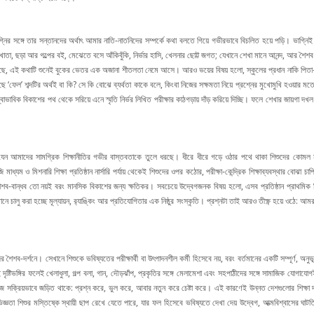
ির সঙ্গে তার সন্তানদের অর্থাৎ আমার নাতি-নাতনিদের সম্পর্কে কথা বলতে গিয়ে গভীরভাবে বিচলিত হয়ে পড়ি। ভাগ্
া, ছড়া আর গল্পের বই, মেঝেতে বসে আঁকিবুঁকি, নির্ভার হাসি, খেলনার ছোট্ট জগত; যেখানে শেখা মানে আনন্দ, আর শৈশব ম
করেছে, এই কথাটি শুনেই বুকের ভেতর এক অজানা শীতলতা নেমে আসে। আরও ভয়ের বিষয় হলো, স্কুলের প্রধান নাকি পিতা-
ফেল’ শব্দটির অর্থই বা কি? সে কি বোঝে ব্যর্থতা কাকে বলে, কিংবা নিজের সক্ষমতা নিয়ে প্রশ্নের মুখোমুখি হওয়ার ম
্বাভাবিক বিকাশের পথ থেকে সরিয়ে এনে স্মৃতি নির্ভর লিখিত পরীক্ষার কাঠগড়ায় দাঁড় করিয়ে দিচ্ছি। ফলে শেখার জায়
 যেন আমাদের সামগ্রিক শিক্ষানীতির গভীর বাস্তবতাকে তুলে ধরছে। ধীরে ধীরে গড়ে ওঠার পথে থাকা শিশুদের কোমল ম
াধ্যম ও মিশনারি শিক্ষা প্রতিষ্ঠান নার্সারি পর্যায় থেকেই শিশুদের ওপর কঠোর, পরীক্ষা-কেন্দ্রিক শিক্ষাব্যবস্থার বোঝ
শব-বান্ধব তো নয়ই বরং মানসিক বিকাশের জন্য ক্ষতিকর। সবচেয়ে উদ্বেগজনক বিষয় হলো, এসব প্রতিষ্ঠান প্রাথমিক শিক্ষা
চালু করা হচ্ছে মূল্যায়ন, র‍্যাঙ্কিং আর প্রতিযোগিতার এক নিষ্ঠুর সংস্কৃতি। প্রশ্নটা তাই আরও তীক্ষ্ণ হয়ে ওঠে: 
র শৈশব-দর্শনে। সেখানে শিশুকে ভবিষ্যতের পরীক্ষার্থী বা উৎপাদনশীল কর্মী হিসেবে নয়, বরং বর্তমানের একটি সম্পূর্ণ, অন
 দৃষ্টিভঙ্গির ফলেই খেলাধুলা, গল্প বলা, গান, দৌড়ঝাঁপ, প্রকৃতির সঙ্গে মেলামেশা এবং সহপাঠীদের সঙ্গে সামাজিক যোগায
সক্রিয়ভাবে জড়িত থাকে: প্রশ্ন করে, ভুল করে, আবার নতুন করে চেষ্টা করে। এই কারণেই উন্নত দেশগুলোর শিক্ষা দর্শন 
 অভিজ্ঞতা শিশুর মস্তিষ্কে স্থায়ী ছাপ রেখে যেতে পারে, যার ফল হিসেবে ভবিষ্যতে দেখা দেয় উদ্বেগ, আত্মবিশ্বাসের