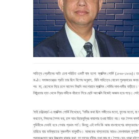
সাহিত্য প্রেমীদের অতি চেনা পরিচিত একটি নাম হলো ম্যাক্সিম গোর্কি (১৮৬৮-১৯৩৬)। 
কণ্ঠ। সমাজতন্ত্রের প্রতি তার ছিল বিশেষ অনুরাগ, যিনি সাহিত্যে নোবেল পুরষ্কারের জন্
পর মা, ছেলেকে নিয়ে চলে আসেন নিঝনি নভগোরাদে ম্যাক্সিম গোর্কির দাদা-দাদীর বাড়ীতে।
নিষ্ঠুরতার হাত থেকে প্রিয় দাদীকে বাঁচাতে গিয়ে ছোট আলেক্সি নিজেই অজ্ঞান হয়ে পড
‘মাই চাইল্ডহুড’-এ ম্যাক্সিম গোর্কি লিখেছেন, “দাদীর কথা ছিল সঙ্গীতের মতো, ফুলের মতো,
করতেন, শিশুদের শৈশব ভয়, চাপ আর বিচারবুদ্ধির কারাগার হওয়া উচিত নয়। বরং শৈশব কালটা 
পৃথিবীকে দেখাই হবে শেখার প্রথম শর্ত। কিন্তু এই দর্শন কি আজ বাংলাদেশের বাস্তবতায় প
হারিয়ে যায় ভবিষ্যতের সৃজনশীল মানুষটিও। আজকের বাস্তবতায় আরও বেদনাদায়ক দৃশ্যটি হল
প্রানচঞ্চলতা আর উচ্ছ্বাস থাকার কথা, তা তাদের হাঁটায় দেখা যায় না। শৈশব যেন বোঝা বই