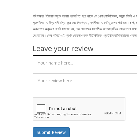
যদি সমগ্র ইউরোপ জুড়ে বারবার প্রমাণিত হয়ে থাকে যে খেলাধুলাভিত্তিক, আনন্দ নির্ভর 
সৃজনশীলতা ও উদ্ভাবনী চিন্তা জন্ম নেয় নিরাপত্তা, স্বাধীনতা ও কৌতূহলের পরিসরে। চাপ,
অন্ধভাবে অনুকরণ করাই সমাধান নয়, বরং আমাদের সামাজিক ও সাংস্কৃতিক বাস্তবতার সঙ্গে
দেওয়া হয়। শেষ পর্যন্ত এই প্রশ্ন কোনো একক নীতিনির্ধারক, প্রতিষ্ঠান বা শিক্ষাবিদে
Leave your review
Submit Review