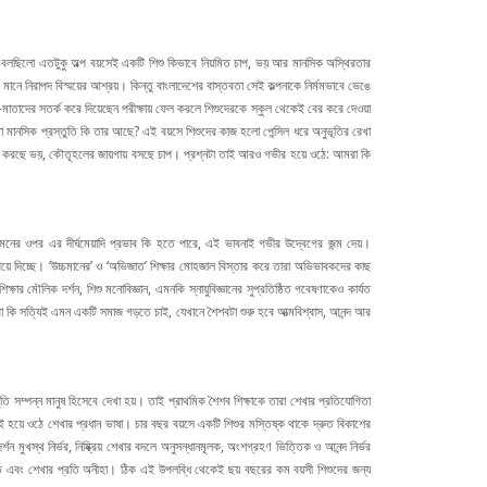
নিই বলছিলো এতটুকু অল্প বয়সেই একটি শিশু কিভাবে নিয়মিত চাপ, ভয় আর মানসিক অস্থিরতার
ানে নিরাপদ বিস্ময়ের আশ্রয়। কিন্তু বাংলাদেশের বাস্তবতা সেই কল্পনাকে নির্মমভাবে ভেঙে
মাতাদের সতর্ক করে দিয়েছেন পরীক্ষায় ফেল করলে শিশুদেরকে স্কুল থেকেই বের করে দেওয়া
তো মানসিক প্রস্তুতি কি তার আছে? এই বয়সে শিশুদের কাজ হলো পেন্সিল ধরে অনুভূতির রেখা
গা দখল করছে ভয়, কৌতূহলের জায়গায় বসছে চাপ। প্রশ্নটা তাই আরও গভীর হয়ে ওঠে: আমরা কি
নের ওপর এর দীর্ঘমেয়াদি প্রভাব কি হতে পারে, এই ভাবনাই গভীর উদ্বেগের জন্ম দেয়।
া চাপিয়ে দিচ্ছে। ‘উচ্চমানের’ ও ‘অভিজাত’ শিক্ষার মোহজাল বিস্তার করে তারা অভিভাবকদের কাছ
র মৌলিক দর্শন, শিশু মনোবিজ্ঞান, এমনকি স্নায়ুবিজ্ঞানের সুপ্রতিষ্ঠিত গবেষণাকেও কার্যত
আমরা কি সত্যিই এমন একটি সমাজ গড়তে চাই, যেখানে শৈশবটা শুরু হবে আত্মবিশ্বাস, আনন্দ আর
ুভূতি সম্পন্ন মানুষ হিসেবে দেখা হয়। তাই প্রাথমিক শৈশব শিক্ষাকে তারা শেখার প্রতিযোগিতা
োগই হয়ে ওঠে শেখার প্রধান ভাষা। চার বছর বয়সে একটি শিশুর মস্তিষ্ক থাকে দ্রুত বিকাশের
মুখস্থ নির্ভর, নিষ্ক্রিয় শেখার বদলে অনুসন্ধানমূলক, অংশগ্রহণ ভিত্তিক ও আনন্দ নির্ভর
 ঘাটতি এবং শেখার প্রতি অনীহা। ঠিক এই উপলব্ধি থেকেই ছয় বছরের কম বয়সী শিশুদের জন্য