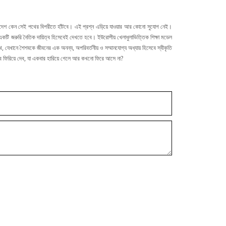
বাংলাদেশ কেন সেই পথের বিপরীতে হাঁটবে। এই প্রশ্ন এড়িয়ে যাওয়ার আর কোনো সুযোগ নেই।
ং একটি জরুরি নৈতিক দায়িত্ব হিসেবেই দেখতে হবে। ইউরোপীয় খেলাধুলাভিত্তিক শিক্ষা মডেল
যেখানে শৈশবকে জীবনের এক অনন্য, অপরিবর্তনীয় ও সম্মানযোগ্য অধ্যায় হিসেবে স্বীকৃতি
ৈশব ফিরিয়ে দেব, যা একবার হারিয়ে গেলে আর কখনো ফিরে আসে না?