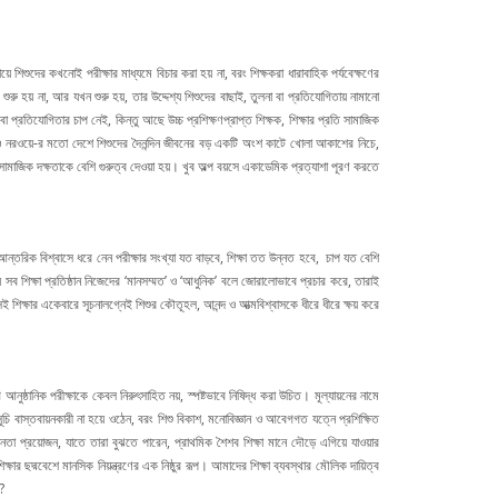
়ে শিশুদের কখনোই পরীক্ষার মাধ্যমে বিচার করা হয় না, বরং শিক্ষকরা ধারাবাহিক পর্যবেক্ষণের
 হয় না, আর যখন শুরু হয়, তার উদ্দেশ্য শিশুদের বাছাই, তুলনা বা প্রতিযোগিতায় নামানো
া প্রতিযোগিতার চাপ নেই, কিন্তু আছে উচ্চ প্রশিক্ষণপ্রাপ্ত শিক্ষক, শিক্ষার প্রতি সামাজিক
ন ও নরওয়ে-র মতো দেশে শিশুদের দৈনন্দিন জীবনের বড় একটি অংশ কাটে খোলা আকাশের নিচে,
মাজিক দক্ষতাকে বেশি গুরুত্ব দেওয়া হয়। খুব অল্প বয়সে একাডেমিক প্রত্যাশা পূরণ করতে
আন্তরিক বিশ্বাসে ধরে নেন পরীক্ষার সংখ্যা যত বাড়বে, শিক্ষা তত উন্নত হবে, চাপ যত বেশি
সব শিক্ষা প্রতিষ্ঠান নিজেদের ‘মানসম্মত’ ও ‘আধুনিক’ বলে জোরালোভাবে প্রচার করে, তারাই
সেই শিক্ষার একেবারে সূচনালগ্নেই শিশুর কৌতূহল, আনন্দ ও আত্মবিশ্বাসকে ধীরে ধীরে ক্ষয় করে
নুষ্ঠানিক পরীক্ষাকে কেবল নিরুৎসাহিত নয়, স্পষ্টভাবে নিষিদ্ধ করা উচিত। মূল্যায়নের নামে
ূচি বাস্তবায়নকারী না হয়ে ওঠেন, বরং শিশু বিকাশ, মনোবিজ্ঞান ও আবেগগত যত্নে প্রশিক্ষিত
 প্রয়োজন, যাতে তারা বুঝতে পারেন, প্রাথমিক শৈশব শিক্ষা মানে দৌড়ে এগিয়ে যাওয়ার
ষার ছদ্মবেশে মানসিক নিয়ন্ত্রণের এক নিষ্ঠুর রূপ। আমাদের শিক্ষা ব্যবস্থার মৌলিক দায়িত্ব
?