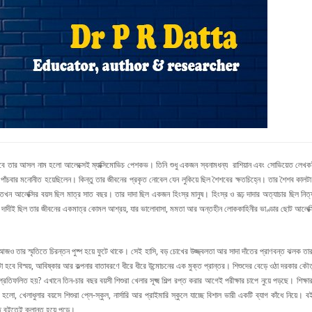
তবে তার আসল নাম হলো আলেক্সেই ম্যাক্সিমোভিচ পেশকভ। তিনি শুধু একজন স্বনামধন্য রাশিয়ান এবং সোভিয়েত লেখক
য পাঁচবার মনোনীত হয়েছিলেন। কিন্তু তার জীবনের প্রকৃত নোবেল যেন লুকিয়ে ছিল শৈশবের ক্ষতচিহ্নে। তার শৈশব কালটা
 তখন আলেক্সির বয়স ছিল মাত্র সাত বছর। তার দাদা ছিল একজন হিংস্র মানুষ। হিংস্র ও রূঢ় দাদার অত্যাচার ছিল নি
়ে। সেই দাদীই ছিল তার জীবনের একমাত্র কোমল আশ্রয়, যার ভালোবাসা, মমতা আর অন্তহীন লোককাহিনীর ভাণ্ডার ছোট আলেক
 যা আজও তার স্মৃতিতে চিরন্তন পুষ্প হয়ে ফুটে থাকে। সেই হাসি, বড় চোখের উজ্জ্বলতা আর সাদা দাঁতের প্রাণবন্ত ঝলক ত
হবে বিস্ময়, আবিষ্কার আর কল্পনার বাতাবরণে ধীরে ধীরে উন্মোচনের এক মুক্ত প্রান্তর। শিশুদের বেড়ে ওঠা দরকার কৌতূহ
্রতিফলিত হয়? এখানে তিন-চার বছর বয়সী শিশুরা খেলার সূক্ষ্ম শিল্প রপ্ত করার আগেই পরীক্ষার চাপে নুয়ে পড়ছে। শিক
ো, খেলাধুলার বয়সে শিশুরা প্লে-স্কুল, নার্সারি আর প্রাইমারি স্কুলে যাচ্ছে বিশাল ভারী একটি ব্যাগ কাঁধে নিয়ে। বই
তে বইতেই ক্লান্ত হয়ে পড়ে।