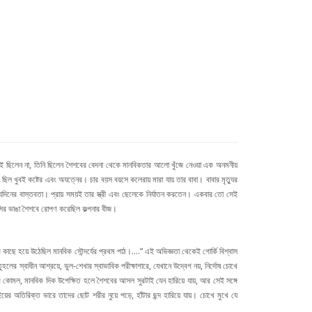
ই ছিলেন না, তিনি ছিলেন শৈশবের বেদনা থেকে মানবিকতার আলো খুঁজে নেওয়া এক অনমনীয়
 ছিল খুবই কষ্টের এবং অযত্নের। চার বয়স বয়সে কলেরায় মারা যায় তার বাবা। বাবার মৃত্যুর
ত্যদিনের বাস্তবতা। প্রায় সময়ই তার স্ত্রী এবং ছেলেকে নির্যাতন করতেন। একবার তো সেই
্সির ভাঙা শৈশবে রোপণ করেছিল কল্পনার বীজ।
ার কাছে হয়ে উঠেছিল মানবিক সৌন্দর্যের প্রথম পাঠ।….“ এই অভিজ্ঞতা থেকেই গোর্কি বিশ্বাস
লের স্বাধীন আশ্রয়ে, ভুল-শেখার স্বাভাবিক পরীক্ষাগারে, যেখানে উদ্বেগ নয়, নির্দোষ চোখে
্ষার কোমল, মানবিক দিক উপেক্ষিত হলে শৈশবের আসল সুরটাই যেন হারিয়ে যায়, আর সেই সঙ্গে
য়ের অতিরিক্ত ভারে তাদের ছোট শরীর নুয়ে পড়ে, হাঁটার ছন্দ হারিয়ে যায়। চোখে মুখে যে