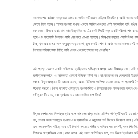
বাংলাদেশের বর্তমান বাস্তবতা আমাকে সেদিন গভীরভাবে নাড়িয়ে দিয়েছিল। আমি আমার ভাগ্ন
ভেতর দিয়ে যাচ্ছে। আমার কল্পনায় তখনও ভেসে উঠছিল শৈশবের সেই স্বাভাবিক ছবি, রঙিন খাত
যেন দেয়। বিস্ময়ে ভরা চোখ আর উচ্ছ্বসিত কণ্ঠের সেই শিশুটি সদ্য একটি পরীক্ষা শেষ 
হবে এবং কয়েকটি শিশুকেও নাকি বের করে দেওয়া হয়েছে। তিন-চার বছরের একটি শিশুর কাছে ‘
টানা, শব্দ আর রঙের সঙ্গে বন্ধুত্ব গড়ে তোলা, ভুল করেই শেখা। অথচ আমরা তাদের সেই স
শিশুদের সত্যিই জ্ঞান দিচ্ছি, নাকি শৈশব থেকেই তাদের ভয় শেখাচ্ছি?
এই প্রশ্ন কোনো একটি পরিবারের ব্যক্তিগত দুশ্চিন্তার মধ্যে আর সীমাবদ্ধ নয়। এটি
দুর্ভাগ্যজনকভাবে, এ অভিজ্ঞতা কোনো বিচ্ছিন্ন ঘটনা নয়। বাংলাদেশের বহু বেসরকারি ইংরেজি ম
থেকে বিপুল অঙ্কের ফি আদায় করছে, অথচ বিনিময়ে যে শিক্ষা দেওয়া হচ্ছে তা প্রায়শই শৈ
উপেক্ষা করছে। শিশুর সহজাত কৌতূহল, কল্পনাশক্তি ও বিস্ময়বোধকে লালন করার বদলে সেখানে 
কৌতূহল দিয়ে নয়, বরং ব্যর্থতার ভয় আর মানসিক চাপ দিয়ে?
উন্নত দেশগুলোর শিক্ষাব্যবস্থার সঙ্গে আমাদের বাস্তবতার মৌলিক পার্থক্যটি শুরুই হয় তাদে
নয়, শেখার জন্য প্রস্তুত হওয়ার এক স্বাভাবিক ও আনন্দময় পর্ব হিসেবে বিবেচনা করে। এই
এক সংবেদনশীল পর্যায়ে, আর এই বিকাশ সবচেয়ে গভীর ও কার্যকর হয় তখনই, যখন শিশু নিজে 
শিক্ষাকে অগ্রাধিকার দেয়। তারা জানে, এই বয়সে অতিরিক্ত চাপ, ভয় কিংবা ‘ব্যর্থতা’র