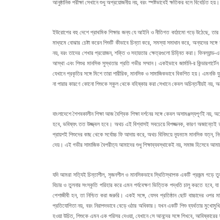
আনুষ্ঠানিক পরীক্ষা সেখানে শুধু অপ্রয়োজনীয় নয়, বরং স্পষ্টভাবেই ক্ষতিকর বলে বিবেচিত হয়।
ইউরোপের বহু দেশে প্রাথমিক শিক্ষার জন্য যে আইনি ও নীতিগত কাঠামো গড়ে উঠেছে, তার কেন্দ্র
মাধ্যমে বোঝার চেষ্টা করেন শিশুটি কীভাবে চিন্তা করে, সমস্যা সমাধান করে, অন্যদের সঙ্
নয়, বরং তাদের শেখার প্রয়োজন, শক্তি ও সহায়তার ক্ষেত্রগুলো চিহ্নিত করা। ফিনল্যান্ড-এ
আস্থা এবং শিশুর মানসিক সুস্থতার প্রতি গভীর সম্মান। একইভাবে জার্মানি-র কিন্ডারগার
যেখানে প্রকৃতির সঙ্গে মিশে তারা শারীরিক, মানসিক ও সামাজিকভাবে বিকশিত হয়। এমনকি যু
না পারার কারণে কোনো শিশুকে স্কুল থেকে বহিষ্কার করা সেখানে কেবল অচিন্তনীয়ই নয়, 
বাংলাদেশে শৈশবকালীন শিক্ষা আজ বৈশ্বিক শিক্ষা দর্শনের সঙ্গে কেবল অসামঞ্জস্যপূর্ণই নয
হবে, ভবিষ্যৎ তত উজ্জ্বল হবে। অথচ এই বিশ্বাসই সবচেয়ে বিপজ্জনক, কারণ অজান্তেই তা শি
প্রায়শই শিশুদের কাছ থেকে সর্বোচ্চ ফি আদায় করে, অথচ বিনিময়ে ন্যূনতম মানসিক যত্ন, নির
দেয়। এই গভীর সামাজিক বৈপরীত্য আমাদের শুধু শিক্ষাব্যবস্থাকেই নয়, সমাজ হিসেবে আমাদে
যদি আমরা সত্যিই চিন্তাশীল, সৃজনশীল ও মানসিকভাবে স্থিতিস্থাপক একটি প্রজন্ম গড়ে তুলতে 
বিচার ও তুলনার সংস্কৃতি পরিহার করে এমন পর্যবেক্ষণ ভিত্তিক পদ্ধতি চালু করতে হবে, যা শ
পেশাজীবী হন, তা নিশ্চিত করা জরুরি। একই সঙ্গে, যেসব প্রতিষ্ঠান ছোট বাচ্চাদের ওপর
প্রতিযোগিতা নয়, বরং নিরাপদভাবে বেড়ে ওঠার অধিকার। যখন একটি শিশু ব্যর্থতার মুখোমুখি হয
হওয়া উচিত, শিশুকে এমন এক পরিসর দেওয়া, যেখানে সে আনন্দের সঙ্গে শিখবে, আবিষ্কারের স