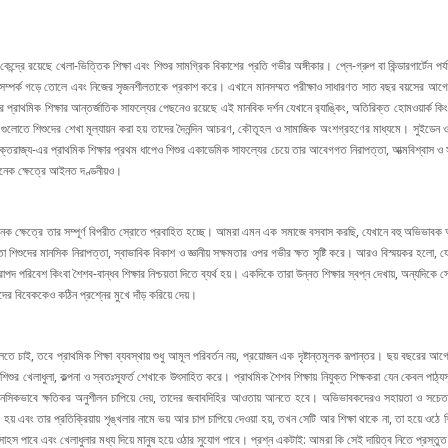
ে রয়েছে খেলা-ভিত্তিক শিক্ষা এবং শিশুর সামগ্রিক বিকাশের প্রতি গভীর অঙ্গীকার। প্লে-গ্রুপ বা কিন্ডারগার্টেন পর্যায
গে সম্পর্ক গড়ে তোলে এবং নিজের সৃজনশীলতাকে প্রকাশ করে। এখানে মানসম্মত পরীক্ষাও সাধারণত সাত বছর বয়সের আগে শুরু
র প্রাথমিক শিক্ষার আন্তর্জাতিক সাফল্যের পেছনেও রয়েছে এই মানবিক দর্শন যেখানে র‍্যাঙ্কিং, অতিরিক্ত হোমওয়ার্ক কিংব
্টেন গুলোতে শিশুদের শেখা মূল্যায়ন করা হয় তাদের দৈনন্দিন আচরণ, কৌতূহল ও সামাজিক অংশগ্রহণের মাধ্যমে। সুইডে
ক্তরাজ্য-এর প্রাথমিক শিক্ষার প্রথম ধাপেও শিশুর একাডেমিক সাফল্যের চেয়ে তার আবেগগত নিরাপত্তা, আত্মবিশ্বাস ও সা
অনেক ক্ষেত্রে আইনত দণ্ডনীয়ও।
়, অনেক ক্ষেত্রে তার সম্পূর্ণ বিপরীত স্রোতে প্রবাহিত হচ্ছে। আমরা এমন এক সমাজে বসবাস করছি, যেখানে বহু অভিভাবক 
শুদের মানসিক নিরাপত্তা, স্বাভাবিক বিকাশ ও জ্ঞানীয় সক্ষমতার ওপর গভীর ক্ষত সৃষ্টি করে। আরও বিস্ময়কর হলো, যে 
াপদ পরিবেশ কিংবা শৈশব-বান্ধব শিক্ষার নিশ্চয়তা দিতে ব্যর্থ হয়। একদিকে তারা উন্নত শিক্ষার স্বপ্ন দেখায়, অন্যদিকে 
র বিবেককেও কঠিন প্রশ্নের মুখে দাঁড় করিয়ে দেয়।
চাই, তবে প্রাথমিক শিক্ষা ব্যবস্থায় শুধু আমূল পরিবর্তন নয়, প্রয়োজন এক দৃষ্টান্তমূলক রূপান্তর। ছয় বছরের আগে আ
িশুর খেলাধুলা, কল্পনা ও স্বতঃস্ফূর্ত শেখাকে উৎসাহিত করে। প্রাথমিক শৈশব শিক্ষায় নিযুক্ত শিক্ষকরা যেন কেবল পাঠ্যস
 মানসিকভাবে ক্ষতিকর অনুশীলন চাপিয়ে দেয়, তাদের জবাবদিহির আওতায় আনতে হবে। অভিভাবকদেরও সহায়তা ও সচেতনতা
় এবং তার প্রতিক্রিয়ায় শৃঙ্খলার নামে ভয় আর চাপ চাপিয়ে দেওয়া হয়, তখন সেটি আর শিক্ষা থাকে না, তা হয়ে ওঠে শিক্
াহস পাবে এবং খেলাধুলার মধ্য দিয়ে মানুষ হয়ে ওঠার সুযোগ পাবে। প্রশ্ন একটাই: আমরা কি সেই দায়িত্ব নিতে প্রস্তুত