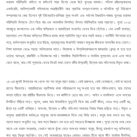
ভয়ানক পরিস্থিতি কাটতে না কাটতেই সাড়া বিশ্বে বেজে উঠে যুদ্ধের দামামা। পশ্চিমা রাষ্ট্রপ্রধানদের
একগুঁয়েমি, আধিপত্যবাদী পশ্চিমাদের পররাষ্ট্রনীতি আর ন্যাটোর অগ্রহণযোগ্য ও অনৈতিক পূর্ব ইউরোপে
সম্প্রসারণের জের হিসেবে সৃষ্ট ইউক্রেইন-রাশিয়ার যুদ্ধ সংকট এবং সর্বশেষ ইজরাইল-গাজার যুদ্ধের ভয়ানক
পরিস্থিতি বিশ্বকে টেনে নিয়ে যায় এক অমানবিক বিপর্যস্ত বিপন্ন পরিস্থিতির দ্বার প্রান্তে। পুরো ২০২৫
সালজুড়ে বাংলাদেশও এক গভীর অস্থিরতা ও বহুমাত্রিক সংকটের ভেতর দিয়ে হেঁটেছে। যেন একটি ক্লান্ত,
রক্তাক্ত দেশ নিজের অস্তিত্ব টিকিয়ে রাখার জন্য প্রতিদিন নতুন করে লড়াই করছে। অর্থনীতি দিশেহারা হয়ে
পড়ে, কর্মসংস্থান সংকুচিত হয়ে উঠছে, দ্রব্যমূল্যের ঊর্ধ্বগতি সাধারণ মানুষের জীবনকে অসহনীয় করে তোলে।
শিক্ষা ব্যবস্থা ভেঙে পড়ছে অনিশ্চয়তার ভারে। বিদ্যালয় ও বিশ্ববিদ্যালয়গুলো জ্ঞানচর্চার কেন্দ্র না হয়ে হয়ে
ওঠেছে আতঙ্ক, রাজনীতি ও বিভাজনের মাঠ। সামাজিক স্থিতিশীলতা ও মানবিক মূল্যবোধ একে একে ক্ষয়ে
যেতে থাকে, আর সেই শূন্যতার ভেতর দিয়েই মাথা তোলে ধর্মীয় উগ্রবাদী, বিদ্বেষ আর সহিংসতার বিকৃত ভাষা।
২৪-এর জুলাই বিপ্লবের পর থেকে শত শত মানুষ প্রাণ হারায়। কেউ রাজপথে, কেউ হেফাজতে, কেউ বা অচেনা
রাতের নীরবতায়। ন্যায়বিচারের প্রতীক্ষায় থাকা পরিবারগুলো শুধু সংখ্যা হয়ে যায় পরিসংখ্যানে, আর তাদের
কান্না হারিয়ে যায় রাষ্ট্রীয় নীরবতার ভিড়ে। মব জাস্টিসে ছেয়ে যায় দেশ। আইন ও মানবিকতা একে অপরের
বিপরীতে দাঁড়িয়ে পড়ে। সন্দেহ, গুজব আর উসকানিতে মুহূর্তেই নিভে যায় একটি জীবন, ভেঙে পড়ে একটি ঘর,
ছিন্ন হয় একটি ভবিষ্যৎ। অসংযম, বিদ্বেষ ও ধর্মীয় সহিংসতা সমাজের শিরায় শিরায় ছড়িয়ে পড়ে। বিকৃত ও
অসুস্থ রাজনৈতিক কর্মকাণ্ড মানুষের আশা-আকাঙ্ক্ষাকে পিষে দেয় নির্দয় ভাবে। মানুষ কথা বলতে ভয় পায়,
প্রশ্ন করতে সংকুচিত হয়, আর সত্য উচ্চারণ যেন হয়ে ওঠে সবচেয়ে বিপজ্জনক কাজ। পুরো দেশের ওপর নেমে
আসে এক ভয়াল অন্ধকার, যেখানে আলো খুঁজে ফেরে অসংখ্য সাধারণ মানুষ, কিন্তু চারপাশে শুধু অনিশ্চয়তা,
ক্ষত আর নিঃশব্দ আর্তনাদ। তবু সেই অন্ধকারের মাঝেও কোথাও কোথাও টিকে থাকে ক্ষীণ মানবিক দীপশিখা,