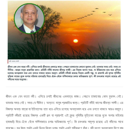
জীবন এক যেন বহতা নদী। এগিয়ে চলাই জীবনের একমাত্র কাজ। পেছনে তাকানোর কোন ফুরসৎ নেই।
ভাববার সময় নেই। সময় যে সীমিত। অন্তত: মানুষ প্রজাতির জন্য। প্রতিটি নদীই কালের জীবন্ত সাক্ষী। এর
নিজস্ব অনন্য যাত্রা যা ইতিহাসের হাত ধরে এগিয়ে চলেছে অনন্তকাল ধরে এবং চলতে থাকবে আরও বহুযুগ।
প্রতিটি নদীরই রয়েছে নিজস্ব একটি গল্প যা প্রায়শই এই সুন্দর পৃথিবীর মৃত্তিকা মায়ের বুকে অপার মহিমায়
হামাগুড়ি দিয়ে এঁকে বেঁকে সর্পিলাকারে চলার অভিজ্ঞতায় পূর্ণ। কি চমৎকার সাদৃশ্য রয়েছে এই নদীদের সাথে
মানুষের। শুধু উৎস পথটা একটু ভিন্ন কিন্তু চলার পথটা একই সমীকরণে বাঁধা। নদী বহতা অনন্তকাল মিশে যায়