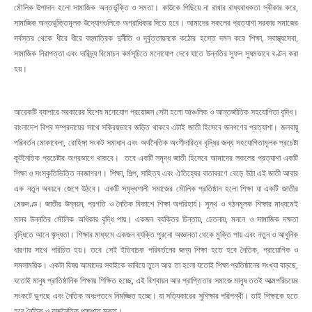
মৌলিক উপাদান হলো সামাজিক অন্তর্ভুক্তি ও সমতা। কাউকে পিছিয়ে না রাখার বাধ্যবাধকতা স্বীকার করে,
সামাজিক অন্তর্ভুক্তিমূলক উদ্যোগগুলিকে অগ্রাধিকার দিতে হবে। আমাদের সকলের প্রত্যাশা সরকার সমাজের
সর্বস্তর থেকে ধীরে ধীরে বহুমাত্রিক দুর্নীতি ও দূর্বৃত্তায়নকে কঠোর হস্তে দমন করে শিক্ষা, স্বাস্থ্যসেবা,
সামাজিক নিরাপত্তা এবং দারিদ্র্য বিমোচন কর্মসূচিতে মনোযোগ দেবে যাতে উন্নতির সুফল সুষমভাবে বণ্টন করা
হয়।
আরেকটি ব্যাপারে সরকারের বিশেষ মনোযোগ প্রয়োজন সেটা হলো আঞ্চলিক ও আন্তর্জাতিক সহযোগিতা বৃদ্ধি।
বাংলাদেশ বিশ্ব সম্প্রদায়ের সাথে সক্রিয়ভাবে জড়িত থাকবে এটাই জাতী হিসেবে জনগণের প্রত্যাশা। জলবায়ু
পরিবর্তন মোকাবেলা, রোহিঙ্গা সংকট সমাধান এবং অর্থনৈতিক অংশীদারিত্ব বৃদ্ধির জন্য সহযোগিতামূলক প্রচেষ্টা
কূটনৈতিক প্রচেষ্টার অগ্রভাগে থাকবে। তবে একটি সমৃদ্ধ জাতী হিসেবে আমাদের সকলের প্রত্যাশা একটি
শিক্ষা ও সংস্কৃতিভিত্তি নবজাগরণ। শিক্ষা, শিল্প, সাহিত্য এবং ঐতিহ্যের বাতাবরণে বেড়ে উঠা এই জাতী আবার
এক নতুন অবয়বে জেগে উঠবে। একটি সমৃদ্ধশালী সমাজের মৌলিক প্রতিষ্ঠান হলো শিক্ষা যা একটি জাতীর
মেরুদণ্ড। জাতীর উন্নয়ন, প্রগতি ও নৈতিক বিকাশে শিক্ষা অপরিহার্য। সুস্থ ও গঠনমূলক শিক্ষার মাধ্যমেই
মানব উন্নতির মৌলিক অধিকার বৃদ্ধি পায়। একজন ব্যক্তির চিন্তায়, চেতনায়, মননে ও সামাজিক দক্ষতা
বৃদ্ধিতে আনে ৠদ্ধতা। শিক্ষার মাধ্যমে একজন ব্যক্তি পুরনো অজ্ঞানতা থেকে মুক্তি পায় এবং নতুন ও আধুনিক
ধারণার সাথে পরিচিত হয়। তবে সেই ইতিবাচক পরিবর্তনের জন্য শিক্ষা হতে হবে নৈতিক, প্রায়োগিক ও
সমসাময়িক। একটা বিষয় আমাদের সবাইকে ভাবিয়ে তুলে আর তা হলো যতোই শিক্ষা প্রতিষ্ঠানের সংখ্যা বাড়ছে,
যতোই মানুষ প্রাতিষ্ঠানিক শিক্ষায় শিক্ষিত হচ্ছে, এই বিশ্বায়ন আর প্রাপ্তিতার সমাজে মানুষ ততই আত্মপরিচয়ের
সংকটে ভুগছে এবং নৈতিক অধঃপতনে নিমজ্জিত হচ্ছে। যা সত্যিকারের সুশিক্ষার পরিপন্থী। তাই শিক্ষাকে হতে
হবে নৈতিক ও রাজনৈতিক পক্ষপাত মুক্ত।