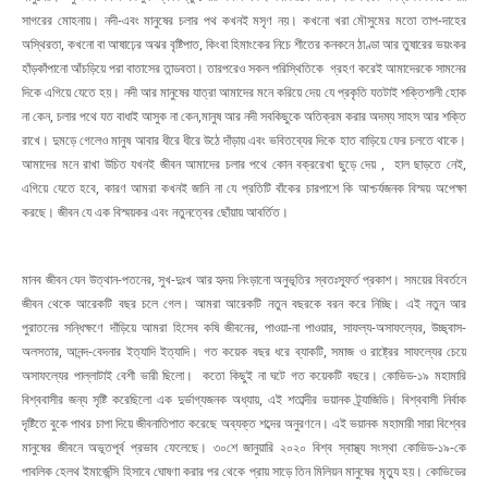
সাগরের মোহনায়। নদী-এবং মানুষের চলার পথ কখনই মসৃণ নয়। কখনো খরা মৌসুমের মতো তাপ-দাহের
অস্থিরতা, কখনো বা আষাঢ়ের অঝর বৃষ্টিপাত, কিংবা হিমাংকের নিচে শীতের কনকনে ঠাণ্ডা আর তুষারের ভয়ংকর
হাঁড়কাঁপানো আঁচড়িয়ে পরা বাতাসের তান্ডবতা। তারপরেও সকল পরিস্থিতিকে গ্রহণ করেই আমাদেরকে সামনের
দিকে এগিয়ে যেতে হয়। নদী আর মানুষের যাত্রা আমাদের মনে করিয়ে দেয় যে প্রকৃতি যতটাই শক্তিশালী হোক
না কেন, চলার পথে যত বাধাই আসুক না কেন,মানুষ আর নদী সবকিছুকে অতিক্রম করার অদম্য সাহস আর শক্তি
রাখে। দুমড়ে গেলেও মানুষ আবার ধীরে ধীরে উঠে দাঁড়ায় এবং ভবিতব্যের দিকে হাত বাড়িয়ে ফের চলতে থাকে।
আমাদের মনে রাখা উচিত যখনই জীবন আমাদের চলার পথে কোন বক্ররেখা ছুড়ে দেয় , হাল ছাড়তে নেই,
এগিয়ে যেতে হবে, কারণ আমরা কখনই জানি না যে প্রতিটি বাঁকের চারপাশে কি আশ্চর্যজনক বিস্ময় অপেক্ষা
করছে। জীবন যে এক বিস্ময়কর এবং নতুনত্বের ছোঁয়ায় আবর্তিত।
মানব জীবন যেন উত্থান-পতনের, সুখ-দুঃখ আর হৃদয় নিংড়ানো অনুভূতির স্বতঃস্ফূর্ত প্রকাশ। সময়ের বিবর্তনে
জীবন থেকে আরেকটি বছর চলে গেল। আমরা আরেকটি নতুন বছরকে বরন করে নিচ্ছি। এই নতুন আর
পুরাতনের সন্ধিক্ষণে দাঁড়িয়ে আমরা হিসেব কষি জীবনের, পাওয়া-না পাওয়ার, সাফল্য-অসাফল্যের, উচ্ছ্বাস-
অলসতার, আনন্দ-বেদনার ইত্যাদি ইত্যাদি। গত কয়েক বছর ধরে ব্যাকটি, সমাজ ও রাষ্ট্রের সাফল্যের চেয়ে
অসাফল্যের পাল্লাটাই বেশী ভারী ছিলো। কতো কিছুই না ঘটে গত কয়েকটি বছরে। কোভিড-১৯ মহামারি
বিশ্ববাসীর জন্য সৃষ্টি করেছিলো এক দুর্ভাগ্যজনক অধ্যায়, এই শতাব্দীর ভয়ানক ট্র্যাজিডি। বিশ্ববাসী নির্বাক
দৃষ্টিতে বুকে পাথর চাপা দিয়ে জীবনাতিপাত করেছে অব্যক্ত শব্দের অনুরণনে। এই ভয়ানক মহামারী সারা বিশ্বের
মানুষের জীবনে অভূতপূর্ব প্রভাব ফেলেছে। ৩০শে জানুয়ারি ২০২০ বিশ্ব স্বাস্থ্য সংস্থা কোভিড-১৯-কে
পাবলিক হেলথ ইমার্জেন্সি হিসাবে ঘোষণা করার পর থেকে প্রায় সাড়ে তিন মিলিয়ন মানুষের মৃত্যু হয়। কোভিডের