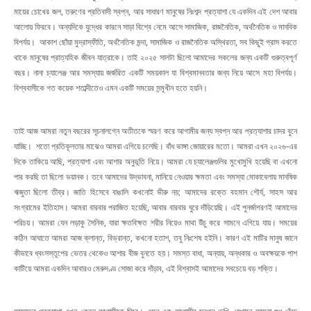
মায়ের চোখের জল, তরুণের প্রতিবাদী স্বপ্ন, আর সাধারণ মানুষের নিঃশব্দ প্রত্যাশা যে একদিন এই দেশ আবার
আলোয় ফিরবে। অন্যদিকে যুদ্ধের কারনে সাড়া বিশ্বে নেমে আসে সামাজিক, রাজনৈতিক, অর্থনৈতিক ও মানবিক
বিপর্যয়। আকাশ ছোঁয়া মুদ্রাস্ফীতি, অর্থনৈতিক মন্দা, সামাজিক ও রাজনৈতিক অস্থিরতা, সব কিছুই গ্রাস করতে
থাকে মানুষের প্রাত্যহিক জীবন যাত্রাকে। তাই ২০২৫ সালটা ছিলো আমাদের সকলের জন্য একটি গুরুত্বপূর্ণ
বছর। নানা চ্যালেঞ্জ আর সমস্যায় জর্জরিত একটি সময়কাল যা বিশ্বমানবতার জন্য নিয়ে আসে মহা বিপর্যয়।
বিশ্ববাসীকে গত কয়েক শতাব্দীতেও এমন একটি সময়ের সন্মূখীন হতে হয়নি।
তাই আজ আমরা নতুন বছরের সূচনালগ্নে অতীতকে স্মরণ করে আগামীর জন্য স্বপ্ন আর প্রত্যাশার চাদর বুনে
যাচ্ছি। শতো প্রতিকূলতার মাঝেও আমরা এগিয়ে চলেছি। বাঁধ ভাঙ্গা জোয়ারের মতো। আমরা এখন ২০২৬-এর
দিকে তাকিয়ে আছি, প্রত্যাশা এবং আশার অনুভূতি নিয়ে। আমরা যে চ্যালেঞ্জগুলির মুখোমুখি হয়েছি বা এখনো
পার করছি তা ছিলো ভয়ানক। তবে আমাদের উদ্ভাবনা, মানিয়ে নেওয়ার ক্ষমতা এবং সমস্যা মোকাবেলায় মানষিক
ঋজুতা ছিলো তীব্র। জাতি হিসেবে বাঙালি কখনোই ভীরু নয়; আমাদের রক্তে বহমান শৌর্য, সাহস আর
সংগ্রামের ইতিহাস। আমরা বারবার পরাজিত হয়েছি, আবার বারবার ঘুরে দাঁড়িয়েছি। এই পুনর্জাগরণই আমাদের
পরিচয়। আমরা যেন লড়াকু সৈনিক, যারা ক্ষতবিক্ষত শরীর নিয়েও মাথা উঁচু করে সামনে এগিয়ে যায়। সময়ের
কঠিন আঘাতে আমরা আজ ক্লান্ত, বিভ্রান্ত, কখনো হতাশ, তবু নিঃশেষ হইনি। কারণ এই মাটির মানুষ জানে
কীভাবে ধ্বংসস্তূপের ভেতর থেকেও আশার বীজ বুনতে হয়। সমস্ত বাধা, অন্যায়, অন্ধকার ও অবক্ষয়কে পাশ
কাটিয়ে আমরা একদিন আবারও মেরুদণ্ড সোজা করে দাঁড়াব, এই বিশ্বাসই আমাদের সবচেয়ে বড় শক্তি।