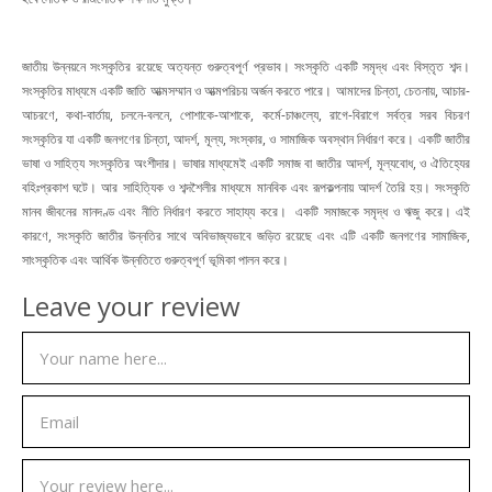
জাতীয় উন্নয়নে সংস্কৃতির রয়েছে অত্যন্ত গুরুত্বপূর্ণ প্রভাব। সংস্কৃতি একটি সমৃদ্ধ এবং বিস্তৃত শব্দ।
সংস্কৃতির মাধ্যমে একটি জাতি আত্মসম্মান ও আত্মপরিচয় অর্জন করতে পারে। আমাদের চিন্তা, চেতনায়, আচার-
আচরণে, কথা-বার্তায়, চলনে-বলনে, পোশাকে-আশাকে, কর্মে-চাঞ্চল্যে, রাগে-বিরাগে সর্বত্র সরব বিচরণ
সংস্কৃতির যা একটি জনগণের চিন্তা, আদর্শ, মূল্য, সংস্কার, ও সামাজিক অবস্থান নির্ধারণ করে। একটি জাতীর
ভাষা ও সাহিত্য সংস্কৃতির অংশীদার। ভাষার মাধ্যমেই একটি সমাজ বা জাতীর আদর্শ, মূল্যবোধ, ও ঐতিহ্যের
বহিঃপ্রকাশ ঘটে। আর সাহিত্যিক ও শব্দশৈলীর মাধ্যমে মানবিক এবং রূপকল্পনায় আদর্শ তৈরি হয়। সংস্কৃতি
মানব জীবনের মানদণ্ড এবং নীতি নির্ধারণ করতে সাহায্য করে। একটি সমাজকে সমৃদ্ধ ও ঋজু করে। এই
কারণে, সংস্কৃতি জাতীর উন্নতির সাথে অবিভাজ্যভাবে জড়িত রয়েছে এবং এটি একটি জনগণের সামাজিক,
সাংস্কৃতিক এবং আর্থিক উন্নতিতে গুরুত্বপূর্ণ ভূমিকা পালন করে।
Leave your review