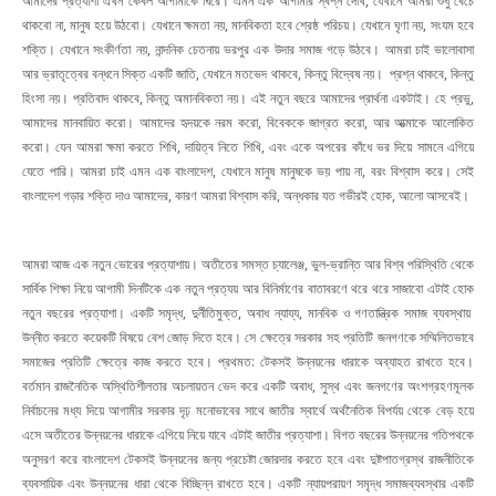
আমাদের প্রত্যাশা এখন কেবল আগামীকে ঘিরে। এমন এক আগামীর স্বপ্ন দেখি, যেখানে আমরা শুধু বেঁচে
থাকবো না, মানুষ হয়ে উঠবো। যেখানে ক্ষমতা নয়, মানবিকতা হবে শ্রেষ্ঠ পরিচয়। যেখানে ঘৃণা নয়, সংযম হবে
শক্তি। যেখানে সংকীর্ণতা নয়, নান্দনিক চেতনায় ভরপুর এক উদার সমাজ গড়ে উঠবে। আমরা চাই ভালোবাসা
আর ভ্রাতৃত্বের বন্ধনে সিক্ত একটি জাতি, যেখানে মতভেদ থাকবে, কিন্তু বিদ্বেষ নয়। প্রশ্ন থাকবে, কিন্তু
হিংসা নয়। প্রতিবাদ থাকবে, কিন্তু অমানবিকতা নয়। এই নতুন বছরে আমাদের প্রার্থনা একটাই। হে প্রভু,
আমাদের মানবায়িত করো। আমাদের হৃদয়কে নরম করো, বিবেককে জাগ্রত করো, আর আত্মাকে আলোকিত
করো। যেন আমরা ক্ষমা করতে শিখি, দায়িত্ব নিতে শিখি, এবং একে অপরের কাঁধে ভর দিয়ে সামনে এগিয়ে
যেতে পারি। আমরা চাই এমন এক বাংলাদেশ, যেখানে মানুষ মানুষকে ভয় পায় না, বরং বিশ্বাস করে। সেই
বাংলাদেশ গড়ার শক্তি দাও আমাদের, কারণ আমরা বিশ্বাস করি, অন্ধকার যত গভীরই হোক, আলো আসবেই।
আমরা আজ এক নতুন ভোরের প্রত্যাশায়। অতীতের সমস্ত চ্যালেঞ্জ, ভুল-ভ্রান্তি আর বিশ্ব পরিস্থিতি থেকে
সার্বিক শিক্ষা নিয়ে আগামী দিনটিকে এক নতুন প্রত্যয় আর বিনির্মাণের বাতাবরণে থরে থরে সাজাবো এটাই হোক
নতুন বছরের প্রত্যাশা। একটি সমৃদ্ধ, দুর্নীতিমুক্ত, অবাধ ন্যায্য, মানবিক ও গণতান্ত্রিক সমাজ ব্যবস্থায়
উন্নীত করতে কয়েকটি বিষয়ে বেশ জোড় দিতে হবে। সে ক্ষেত্রে সরকার সহ প্রতিটি জনগণকে সম্মিলিতভাবে
সমাজের প্রতিটি ক্ষেত্রে কাজ করতে হবে। প্রথমত: টেকসই উন্নয়নের ধারাকে অব্যাহত রাখতে হবে।
বর্তমান রাজনৈতিক অস্থিতিশীলতার অচলায়তন ভেদ করে একটি অবাধ, সুস্থ এবং জনগণের অংশগ্রহণমূলক
নির্বাচনের মধ্য দিয়ে আগামীর সরকার দৃঢ় মনোভাবের সাথে জাতীর স্বার্থে অর্থনৈতিক বিপর্যয় থেকে বেড় হয়ে
এসে অতীতের উন্নয়নের ধারাকে এগিয়ে নিয়ে যাবে এটাই জাতীর প্রত্যাশা। বিগত বছরের উন্নয়নের গতিপথকে
অনুসরণ করে বাংলাদেশ টেকসই উন্নয়নের জন্য প্রচেষ্টা জোরদার করতে হবে এবং দুষ্টপাতগ্রস্থ রাজনীতিকে
ব্যবসায়িক এবং উন্নয়নের ধারা থেকে বিচ্ছিন্ন রাখতে হবে। একটি ন্যায়পরায়ণ সমৃদ্ধ সমাজব্যবস্থার একটি