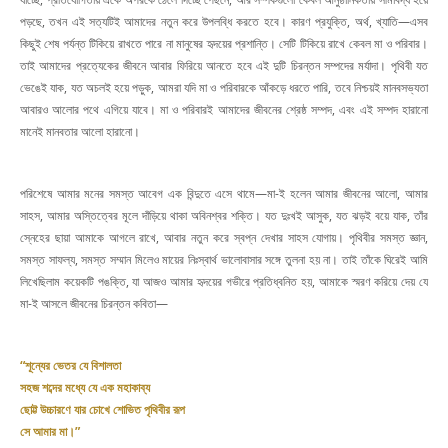
পড়ছে, তখন এই সত্যটিই আমাদের নতুন করে উপলব্ধি করতে হবে। কারণ প্রযুক্তি, অর্থ, খ্যাতি—এসব
কিছুই শেষ পর্যন্ত টিকিয়ে রাখতে পারে না মানুষের হৃদয়ের প্রশান্তি। সেটি টিকিয়ে রাখে কেবল মা ও পরিবার।
তাই আমাদের প্রত্যেকের জীবনে আবার ফিরিয়ে আনতে হবে এই দুটি চিরন্তন সম্পদের মর্যাদা। পৃথিবী যত
ভেঙেই যাক, যত অচলই হয়ে পড়ুক, আমরা যদি মা ও পরিবারকে আঁকড়ে ধরতে পারি, তবে নিশ্চয়ই মানবসভ্যতা
আবারও আলোর পথে এগিয়ে যাবে। মা ও পরিবারই আমাদের জীবনের শ্রেষ্ঠ সম্পদ, এবং এই সম্পদ হারানো
মানেই মানবতার আলো হারানো।
পরিশেষে আমার মনের সমস্ত আবেগ এক বিন্দুতে এসে থামে—মা-ই হলেন আমার জীবনের আলো, আমার
সাহস, আমার অস্তিত্বের মূলে দাঁড়িয়ে থাকা অবিনশ্বর শক্তি। যত দুঃখই আসুক, যত ঝড়ই বয়ে যাক, তাঁর
স্নেহের ছায়া আমাকে আগলে রাখে, আবার নতুন করে স্বপ্ন দেখার সাহস যোগায়। পৃথিবীর সমস্ত জ্ঞান,
সমস্ত সাফল্য, সমস্ত সম্মান মিলেও মায়ের নিঃস্বার্থ ভালোবাসার সঙ্গে তুলনা হয় না। তাই তাঁকে ঘিরেই আমি
লিখেছিলাম কয়েকটি পঙক্তি, যা আজও আমার হৃদয়ের গভীরে প্রতিধ্বনিত হয়, আমাকে স্মরণ করিয়ে দেয় যে
মা-ই আসলে জীবনের চিরন্তন কবিতা—
“শূন্যের ভেতর যে বিশালতা
সহজ শব্দের মধ্যে যে এক মহাকাব্য
ছোট্ট উচ্চারণে যার চোখে শোভিত পৃথিবীর রূপ
সে আমার মা।”