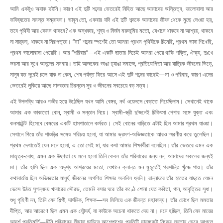
আমি একটুও অবাক হইনি। কারণ এই দুটি শব্দের ভেতরেই নিহিত আছে আমাদের অস্তিত্ব, ভালোবাসা আর
ভবিষ্যতের সমস্ত সম্ভাবনা। ভাবুন তো, একবার যদি এই দুটি শব্দকে আমাদের জীবন থেকে মুছে দেওয়া হয়,
তবে পৃথিবী আর কেমন থাকবে? এক অন্ধকার, শূন্য ও নির্জন মরুভূমির মতো, যেখানে থাকবে না আশ্রয়, থাকবে
না সান্ত্বনা, থাকবে না নিরাপত্তা। “মা” শব্দের স্পর্শেই তো আমরা প্রথম পৃথিবীকে চিনেছি, প্রথম ভাষা শিখেছি,
প্রথম ভালোবাসা পেয়েছি। আর “পরিবার”—এই একটি ছাতার নিচেই আমরা পেয়ে থাকি শক্তি, ঐক্য, দুঃখে
ভরসা আর সুখে আনন্দের সমবায়। তাই আজকের ভাঙা-ঢ্যাঙা সমাজে, প্রতিযোগিতা আর যান্ত্রিক জীবনের ভিড়ে,
মানুষ যত দূরেই চলে যাক না কেন, শেষ পর্যন্ত ফিরে আসে এই দুটি শব্দের কাছেই—মা ও পরিবার, কারণ এদের
ভেতরেই লুকিয়ে আছে মানবতার চিরন্তন সুর ও জীবনের সবচেয়ে বড় সত্য।
এই উপলব্ধি আরও গভীর হয়ে উঠেছিল যখন আমি বেঙ্গর, নর্থ ওয়েলসে বেড়াতে গিয়েছিলাম। সেখানেই থাকে
আমার এক কাকাতো বোন, স্বামী ও সন্তান নিয়ে। স্বামী–স্ত্রী দু’জনেই চিকিৎসা পেশার সঙ্গে যুক্ত এবং
কনসাল্টেন্ট হিসেবে বেঙ্গরের একটি হাসপাতালে কর্মরত। সেই বোনের বাড়িতে এটাই ছিল আমার প্রথম যাওয়া।
সেখানে গিয়ে তাঁর শাশুড়ির সঙ্গেও পরিচয় হলো, যা আমার ভ্রমণ-অভিজ্ঞতাকে আরও স্মরণীয় করে তুলেছিল।
প্রথম দেখাতেই যেন মনে হলো, এ তো সেই মা, যার কথা আমার শিক্ষার্থীরা বলেছিল। তাঁর ভেতরে এমন এক
মাতৃত্ব-বোধ, এমন এক উষ্ণতা যে মনে হলো তিনি কেবল তাঁর পরিবারের জন্য নন, আমাদের সকলের জন্যই
মা। তাঁর হাসি ছিল এক অদৃশ্য আশ্রয়ের মতো, যেখানে ক্লান্ত মন মুহূর্তেই প্রশান্তি খুঁজে পায়। তাঁর
কথাবার্তায় ছিল অভিজ্ঞতার মাধুর্য, জীবনের অগণিত শিক্ষার অনাবিল ধ্বনি। রান্নাঘরে তাঁর হাতের যাদুতে যেমন
ভেসে উঠত সুগন্ধময় খাবারের সৌরভ, তেমনি বসার ঘরে তাঁর কণ্ঠে শোনা যেত কবিতা, গান, আবৃত্তির সুধা।
শুধু গৃহিণী নন, তিনি যেন শিল্পী, দার্শনিক, শিক্ষক—সব মিলিয়ে এক জীবন্ত মহাকাব্য। তাঁর চোখে ছিল মমতার
দীপ্তি, আর আচরণে ছিল এমন এক সৌন্দর্য, যা কাউকে অচেনা থাকতে দেয় না। মনে হচ্ছিল, তিনি যেন মায়ের
আদর্শ প্রতিমূর্তি—যিনি পরিবারের সীমানা ছাড়িয়ে আশেপাশের প্রতিটি মানুষকেই নিজের সন্তান ভেবে আগলে