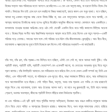
আবার ছোটবেলার সেই পারিবারিক আসরে ফিরে গিয়েছিলাম। কি আশ্চর্য, কেমন করে তিনি আমাদের সবাইকে
নিজের সন্তান আর পরিবারের মতো আগলে রেখেছিলেন—এ যেন এক অদৃশ্য জাদু, যা হয়তো তিনিও নিজে টের
পাননি। বিদায়ের দিন তাই চোখ ছল ছল করছিলো নিজর অজান্তেই, হৃদয়ে জমল এক মধুর ব্যথা। মনে হচ্ছিল,
আমরা শুধু একজন মানুষের কাছ থেকে বিদায় নিচ্ছি না, বরং এক মাতৃত্বময় আশ্রয় থেকে সরে আসছি, যে
আশ্রয় আমাদের তিনদিনের জন্য হলেও ভুলিয়ে দিয়েছিল আধুনিক জীবনের সমস্ত কোলাহল আর একাকীত্ব।
কলকাতার হাওড়ার ঘরোয়া আঙিনায় বেড়ে ওঠা সেই মেয়েটি একদিন বিয়ে করে পাড়ি জমালেন দিল্লির অচেনা
পথে। নিজের প্রিয় সংগীত আর উচ্চশিক্ষার স্বপ্নকে আড়াল করে তিনি বেছে নিলেন এক নতুন স্বপ্ন—একটি
পরিবার গড়ে তোলার। সময়ের সঙ্গে সঙ্গে সেই পরিবার হয়ে উঠল তাঁর জীবনসাধনার কেন্দ্রবিন্দু। আর ধীরে ধীরে,
ভালোবাসা ও আত্মত্যাগের বুননে তিনি নিজেকে রূপ দিলেন সেই পরিবারের মধ্যমণি—মা কার্ত্যায়নী।
তাঁর গান, তাঁর গল্প, তাঁর প্রজ্ঞা—সব মিলিয়ে মনে হচ্ছিল, এটাই তো সেই মা, যাকে আমরা সবাই খুঁজি। তাঁর
প্রতিটি বাক্য, প্রতিটি হাসি, প্রতিটি স্নেহাস্পর্শ যেন একেকটি আলো, যা ভেতরের অন্ধকার মুছে দিয়ে নতুন
প্রাণ জাগায়। তাঁর উপস্থিতি আমাকে যেন গভীরভাবে মনে করিয়ে দিল যে মা কেবল একটি সম্পর্ক নয়; তিনি এক
শক্তি, এক শক্তিশালী সত্তা, যা পরিবারকে এক-সূত্রে বাঁধে, ভাঙা সমাজকে টিকিয়ে রাখে, আর ভবিষ্যতের
পথে আলোকবর্তিকা হয়ে দাঁড়ায়। সেই শক্তি নীরব, অদৃশ্য, অথচ তার প্রভাব এত গভীর যে তার ছায়াতেই
মানুষ শিখে নেয় ভালোবাসা, ত্যাগ আর ঐক্যের আসল অর্থ। মা মানে শুধু জন্মদাত্রী নন, তিনি মানে অদম্য
প্রেরণা, ভরসার অবলম্বন, জীবনের প্রতিটি বিপদে দাঁড়িয়ে থাকা নির্ভরতার প্রতীক।
মা এবং পরিবার—এই দুটি শব্দই পারে পৃথিবীর সমস্ত অস্থিরতা, বিভাজন আর ভাঙন কাটিয়ে মানুষকে আবার
টেনে নিয়ে যেতে শান্তি ও আশ্রয়ের চিরন্তন ছায়ায়। আজকের দিনে, যখন মানুষ সাফল্যের মোহে হারিয়ে
যাচ্ছে, প্রতিযোগিতায় একে অপরকে ঠেলে দিচ্ছে পেছনে, আর সম্পর্কগুলো কেবল আনুষ্ঠানিকতায় সীমাবদ্ধ হয়ে