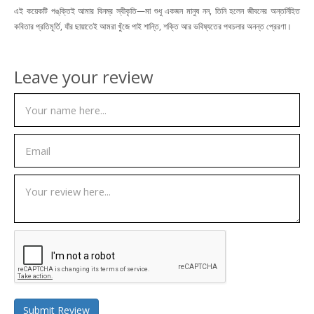
এই কয়েকটি পঙ্‌ক্তিই আমার বিনম্র স্বীকৃতি—মা শুধু একজন মানুষ নন, তিনি হলেন জীবনের অন্তর্নিহিত
কবিতার প্রতিমূর্তি, যাঁর ছায়াতেই আমরা খুঁজে পাই শান্তি, শক্তি আর ভবিষ্যতের পথচলার অনন্ত প্রেরণা।
Leave your review
Submit Review