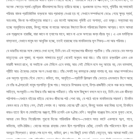
অনেক ক্ষেত্রে স্বার্থ-কেন্দ্রিক জীবনযাপনের ভিড়ে হারিয়ে যাচ্ছে। দুঃখজনক হলেও সত্য, পৃথিবীর বহু সমাজেই
পরিবার নামক প্রাতিষ্ঠানিক বন্ধনকে আর প্রাধান্য দেওয়া হয় না; সেখানে সম্পর্কগুলো ভেঙে গেছে ক্ষুদ্র স্বার্থ,
অহংকার, কিংবা অ-সহিষ্ণুতার কারণে। এর ফলেই আজকের পৃথিবী এত অশান্ত, এত ভঙ্গুর। সন্তানরা বড়
হচ্ছে প্রযুক্তির ছায়ায়, কিন্তু পাচ্ছে না মায়ের আদরের উষ্ণতা কিংবা পরিবারের নিরাপদ আশ্রয়। ফলে আমরা
এক প্রজন্মকে হারাচ্ছি, যারা জানে না ত্যাগের মানে, জানে না একে অপরের জন্য বাঁচার সুখ। এ এক মর্মান্তিক
বাস্তবতা, যেখানে মানুষ যত আধুনিক হচ্ছে, ততই হারাচ্ছে তার মানবিকতার মূল শিকড়—মা আর পরিবার।
যে ভারতীয় মায়ের সঙ্গে বেঙ্গরে দেখা হলো, তিনি যেন এই সত্যগুলোর জীবন্ত প্রতীক। তাঁর ভেতরে যেন সমগ্র
মাতৃত্বের এক সুষমা, যা প্রথম সাক্ষাতের মুহূর্ত থেকেই অনুভব করা যায়। তাঁর হাতে রন্ধনশিল্প এমন এক
মায়াবী ক্ষমতা রাখে, যা সবাইকে এক টেবিলে এনে বসায়, আর সেই টেবিলে বসে শুধু আহার নয়, যেন ভালবাসা,
প্রীতি আর ঐক্যের ভোজে অংশ নেওয়া যায়। তাঁর সেলাই শুধু কাপড়কে জোড়া লাগায় না, বরং ভাঙা সম্পর্ককেও
এক অদৃশ্য সুতোয় গেঁথে ফেলে। কবিতা, গান, আবৃত্তি—প্রতিটি শিল্পরূপ তাঁর ভেতরে এমনভাবে মিশে আছে
যে তাঁর কণ্ঠস্বরেই মানুষ প্রশান্তি খুঁজে পায়। সবচেয়ে বিস্ময়কর হলো, বিশ্ব-রাজনীতি থেকে শুরু করে সমাজ,
সাহিত্য, সংস্কৃতি—সব বিষয়ে তাঁর জ্ঞানের গভীরতা। তাঁর সঙ্গে কিছুক্ষণ বসলে মনে হয়, তিনি যেন এক জীবন্ত
পাঠশালা—যেখানে বইয়ের বাইরে থেকেও জীবনের পাঠ শেখা যায়, যে পাঠে থাকে মানবিকতার সারমর্ম। তিনদিন
কেমন করে যে উড়ে গেল, টেরই পেলাম না। আমার বোনের দুটি ছেলে, কিন্তু অবাক করা বিষয় হলো, তিনদিনে
কারও হাতে ছিল না মোবাইলের যন্ত্রণা, টিভি চলেনি এক ঘণ্টার বেশি। আধুনিক যন্ত্রের টান থেকে মুক্ত থেকে,
আমরা যেন ফিরে গিয়েছিলাম পুরনো দিনের পারিবারিক জীবনে—যেখানে সময় কাটে একসাথে গল্পে, গানে,
কবিতায়, হাসি-ঠাট্টায়। বোনের মায়ের রান্নায় যেমন ছিল প্রশান্তির ছোঁয়া, তেমনি তাঁর পরিবেশনে ছিল এক
অদ্ভুত স্নিগ্ধতা। রান্না শেষ হলে গান, কবিতা, গল্প। সব কিছুই চলত তাঁরই নেতৃত্বে, আর আমরা সবাই যেন