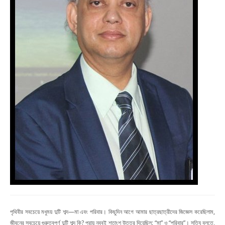
পৃথিবীর সবচেয়ে মধুময় দুটি শব্দ—মা এবং পরিবার। কিছুদিন আগে আমার ছাত্রছাত্রীদের জিজ্ঞেস করেছিলাম,
জীবনের সবচেয়ে গুরুত্বপূর্ণ দুটি শব্দ কি? প্রায় নব্বই শতাংশ উত্তর দিয়েছিল: “মা” ও “পরিবার”। সত্যি বলতে,