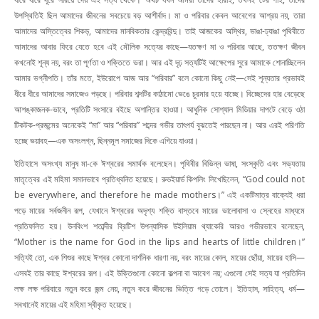
উপস্থিতিই ছিল আমাদের জীবনের সবচেয়ে বড় আশীর্বাদ। মা ও পরিবার কেবল আবেগের আশ্রয় নয়, তারা
আমাদের অস্তিত্বের শিকড়, আমাদের মানবিকতার কেন্দ্রবিন্দু। তাই আজকের অস্থির, ভাঙা-ঢ্যাঙা পৃথিবীতে
আমাদের আবার ফিরে যেতে হবে এই মৌলিক সত্যের কাছে—যতক্ষণ মা ও পরিবার আছে, ততক্ষণ জীবন
কখনোই শূন্য নয়, বরং তা পূর্ণতা ও শক্তিতে ভরা। আর এই দৃঢ় সত্যটিই আক্ষেপের সুরে আমাকে শোনাচ্ছিলেন
আমার ভগ্নীপতি। তাঁর মতে, ইউরোপে আজ আর “পরিবার” বলে কোনো কিছু নেই—সেই শূন্যতার প্রভাবই
ধীরে ধীরে আমাদের সমাজেও পড়ছে। পরিবার শব্দটির কাঠামো ভেঙে চুরমার হয়ে যাচ্ছে। বিচ্ছেদের হার বেড়েছে
আশঙ্কাজনক-ভাবে, প্রতিটি সংসারে বইছে অশান্তির হাওয়া। আধুনিক সোশ্যাল মিডিয়ার দাপটে বেড়ে ওঠা
টিকটক-প্রজন্মের অনেকেই “মা” আর “পরিবার” শব্দের গভীর তাৎপর্য বুঝতেই পারছেন না। আর এরই পরিণতি
হচ্ছে ভয়াবহ—এক অসংলগ্ন, ছিন্নমূল সমাজের দিকে এগিয়ে যাওয়া।
ইতিহাসে অসংখ্য মানুষ মা-কে ঈশ্বরের সমার্থক বলেছেন। পৃথিবীর বিভিন্ন ভাষা, সংস্কৃতি এবং সভ্যতায়
মাতৃত্বের এই মহিমা সমানভাবে প্রতিধ্বনিত হয়েছে। রুডইয়ার্ড কিপলিং লিখেছিলেন, “God could not
be everywhere, and therefore he made mothers।” এই একটিমাত্র বাক্যেই ধরা
পড়ে মায়ের সর্বজনীন রূপ, যেখানে ঈশ্বরের অদৃশ্য শক্তি বাস্তবে মায়ের ভালোবাসা ও স্নেহের মাধ্যমে
প্রতিফলিত হয়। উনবিংশ শতাব্দীর ব্রিটিশ উপন্যাসিক উইলিয়াম থ্যাকেরি আরও গভীরভাবে বলেছেন,
“Mother is the name for God in the lips and hearts of little children।”
সত্যিই তো, এক শিশুর কাছে ঈশ্বর কোনো দার্শনিক ধারণা নয়, বরং মায়ের কোল, মায়ের ছোঁয়া, মায়ের হাসি—
এসবই তার কাছে ঈশ্বরের রূপ। এই উক্তিগুলো কোনো কল্পনা বা আবেগ নয়; এগুলো সেই সত্য যা প্রতিদিন
লক্ষ লক্ষ পরিবারে নতুন করে জন্ম নেয়, নতুন করে জীবনের ভিত্তি গড়ে তোলে। ইতিহাস, সাহিত্য, ধর্ম—
সবখানেই মায়ের এই মহিমা স্বীকৃত হয়েছে।