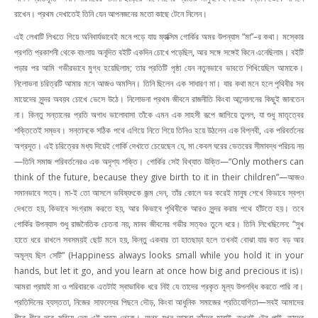
রাখেন। প্রথম দেখাতেই তিনি যেন আপনজনের মতো কাছে টেনে নিলেন।
এই লেখাটি লিখতে গিয়ে অনিবার্যভাবেই মনে পড়ে যায় ম্যাক্সিম গোর্কির অমর উপন্যাস “মা”–র কথা। মস্কোর
প্রগতি প্রকাশনী থেকে বাংলায় অনূদিত বইটি একদিন চোখে পড়েছিল, আর সঙ্গে সঙ্গেই কিনে এনেছিলাম। বইটি
পড়ার পর আমি গভীরভাবে মুগ্ধ হয়েছিলাম; তার প্রতিটি পৃষ্ঠা যেন নতুনভাবে ভাবতে শিখিয়েছিল আমাকে।
নিলোভনা চরিত্রটি আমার মনে আজও অমলিন। তিনি ছিলেন এক সাধারণ মা। যার কথা মনে হলে পৃথিবীর সব
মায়েদের সুন্দর অবয়ব চোখে ভেসে উঠে। নিলোভনা প্রথম জীবনে রাজনীতি কিংবা আন্দোলনের কিছুই জানতেন
না। কিন্তু সন্তানের প্রতি অগাধ ভালোবাসা তাঁকে এমন এক সাহসী রূপে জাগিয়ে তুলল, যা শুধু মাতৃত্বের
শক্তিতেই সম্ভব। সন্তানকে সঠিক পথে এগিয়ে নিতে গিয়ে তিনিও হয়ে উঠলেন এক বিপ্লবী, এক পরিবর্তনের
অগ্রদূত। এই চরিত্রের মধ্য দিয়েই গোর্কি দেখাতে চেয়েছেন যে, মা কেবল ঘরের ভেতরের সীমাবদ্ধ পরিচয় নয়
—তিনি সমাজ পরিবর্তনেরও এক অদৃশ্য শক্তি। গোর্কির সেই বিখ্যাত উক্তি—“Only mothers can
think of the future, because they give birth to it in their children”—আজও
সমানভাবে সত্য। মা-ই তো আসলে ভবিষ্যৎকে জন্ম দেন, তাঁর কোলে ভর করেই মানুষ শেখে কিভাবে স্বপ্ন
দেখতে হয়, কিভাবে সংগ্রাম করতে হয়, আর কিভাবে পৃথিবীকে আরও সুন্দর করার পথে হাঁটতে হয়। তবে
গোর্কির উপন্যাস শুধু রাজনৈতিক চেতনা নয়, মানব জীবনের গভীর সত্যও তুলে ধরে। তিনি লিখেছিলেন: “সুখ
হাতে ধরে রাখলে সবসময়ই ছোট মনে হয়, কিন্তু একবার তা হাতছাড়া হলে তখনই বোঝা যায় কত বড় আর
অমূল্য ছিল সেটি” (Happiness always looks small while you hold it in your
hands, but let it go, and you learn at once how big and precious it is)।
আমরা প্রায়ই মা ও পরিবারকে এতটাই স্বাভাবিক ধরে নিই যে তাদের প্রকৃত মূল্য উপলব্ধি করতে পারি না।
প্রতিদিনের ব্যস্ততা, নিজের সাফল্যের পিছনে দৌড়, কিংবা আধুনিক সমাজের প্রতিযোগিতা—সবই আমাদের
ধীরে ধীরে দূরে সরিয়ে দেয় এই সত্য থেকে। অথচ যখন আমরা তাঁদের হারাই, তখনই টের পাই, তাদের