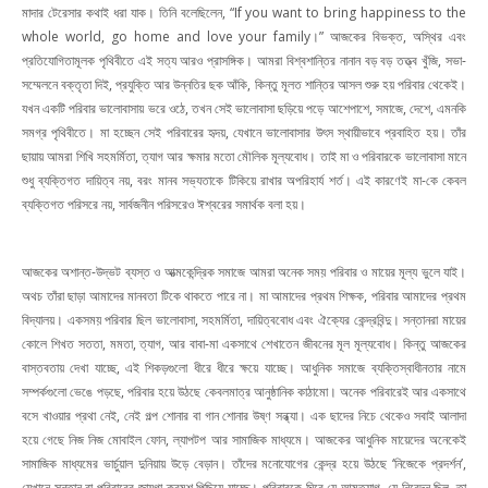
মাদার টেরেসার কথাই ধরা যাক। তিনি বলেছিলেন, “If you want to bring happiness to the
whole world, go home and love your family।” আজকের বিভক্ত, অস্থির এবং
প্রতিযোগিতামূলক পৃথিবীতে এই সত্য আরও প্রাসঙ্গিক। আমরা বিশ্বশান্তির নানান বড় বড় তত্ত্ব খুঁজি, সভা-
সম্মেলনে বক্তৃতা দিই, প্রযুক্তি আর উন্নতির ছক আঁকি, কিন্তু মূলত শান্তির আসল শুরু হয় পরিবার থেকেই।
যখন একটি পরিবার ভালোবাসায় ভরে ওঠে, তখন সেই ভালোবাসা ছড়িয়ে পড়ে আশেপাশে, সমাজে, দেশে, এমনকি
সমগ্র পৃথিবীতে। মা হচ্ছেন সেই পরিবারের হৃদয়, যেখানে ভালোবাসার উৎস স্থায়ীভাবে প্রবাহিত হয়। তাঁর
ছায়ায় আমরা শিখি সহমর্মিতা, ত্যাগ আর ক্ষমার মতো মৌলিক মূল্যবোধ। তাই মা ও পরিবারকে ভালোবাসা মানে
শুধু ব্যক্তিগত দায়িত্ব নয়, বরং মানব সভ্যতাকে টিকিয়ে রাখার অপরিহার্য শর্ত। এই কারণেই মা-কে কেবল
ব্যক্তিগত পরিসরে নয়, সার্বজনীন পরিসরেও ঈশ্বরের সমার্থক বলা হয়।
আজকের অশান্ত-উদ্ভট ব্যস্ত ও আত্মকেন্দ্রিক সমাজে আমরা অনেক সময় পরিবার ও মায়ের মূল্য ভুলে যাই।
অথচ তাঁরা ছাড়া আমাদের মানবতা টিকে থাকতে পারে না। মা আমাদের প্রথম শিক্ষক, পরিবার আমাদের প্রথম
বিদ্যালয়। একসময় পরিবার ছিল ভালোবাসা, সহমর্মিতা, দায়িত্ববোধ এবং ঐক্যের কেন্দ্রবিন্দু। সন্তানরা মায়ের
কোলে শিখত সততা, মমতা, ত্যাগ, আর বাবা-মা একসাথে শেখাতেন জীবনের মূল মূল্যবোধ। কিন্তু আজকের
বাস্তবতায় দেখা যাচ্ছে, এই শিকড়গুলো ধীরে ধীরে ক্ষয়ে যাচ্ছে। আধুনিক সমাজে ব্যক্তিস্বাধীনতার নামে
সম্পর্কগুলো ভেঙে পড়ছে, পরিবার হয়ে উঠছে কেবলমাত্র আনুষ্ঠানিক কাঠামো। অনেক পরিবারেই আর একসাথে
বসে খাওয়ার প্রথা নেই, নেই গল্প শোনার বা গান শোনার উষ্ণ সন্ধ্যা। এক ছাদের নিচে থেকেও সবাই আলাদা
হয়ে গেছে নিজ নিজ মোবাইল ফোন, ল্যাপটপ আর সামাজিক মাধ্যমে। আজকের আধুনিক মায়েদের অনেকেই
সামাজিক মাধ্যমের ভার্চুয়াল দুনিয়ায় উড়ে বেড়ান। তাঁদের মনোযোগের কেন্দ্র হয়ে উঠছে ‘নিজেকে প্রদর্শন’,
যেখানে সন্তান বা পরিবারের জায়গা ক্রমশ পিছিয়ে যাচ্ছে। পরিবারকে ঘিরে যে আত্মত্যাগ, যে নিবেদন ছিল, তা