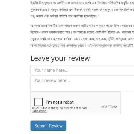
দ্বিতীয় বিশ্বযুদ্ধের পর জার্মানি এবং জাপান উভয় দেশই এক বিপর্যস্ত পরিস্থিতির সম্মুখ
পুনর্গঠন করেছে। প্রকৃত গণতন্ত্র এবং উন্নয়ন তখনই সম্ভব যখন মানুষ তাদের সামাজিক ও র
পথ, অন্যায় এবং অবিচার শান্তির পথে অন্তরায় হয়ে দাঁড়ায়।"
আমাদের তরুন শিক্ষার্থীরা এবং সাধারণ জনগণ জাতীয় গর্বের অন্যতম প্রধান উৎস। আজকের এই 
হিসেবে একসঙ্গে বসবাস করতে হবে। বাংলাদেশের রয়েছে একটি দীর্ঘ ঐতিহ্য এবং সমৃদ্ধের ই
সমুন্নত রাখাই হবে আমাদের কর্তব্য। আর যে কোন ন্যায়, অত্যাচার, দূর্নীতি, ধর্মান্ধত
আমরা নিজেরা গড়ে তুলতে পারি একতাবদ্ধ থেকে। এই একতাবদ্ধতা এবং সম্মিলিত প্রচেষ্টাই 
Leave your review
Submit Review