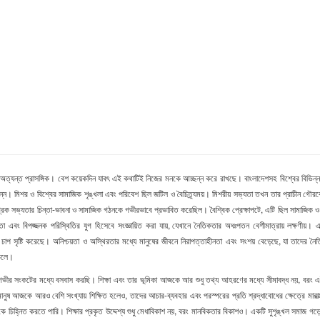
ও অত্যন্ত প্রাসঙ্গিক। বেশ কয়েকদিন যাবৎ এই কথাটিই নিজের মনকে আচ্ছন্ন করে রাখছে। বাংলাদেশসহ বিশ্বের বিভিন
িন্ন। মিশর ও বিশ্বের সামাজিক শৃঙ্খলা এবং পরিবেশ ছিল জটিল ও বৈচিত্র্যময়। মিশরীয় সভ্যতা তখন তার প্রাচীন গৌরবে 
, যা গ্রিক সভ্যতার চিন্তা-ভাবনা ও সামাজিক গঠনকে গভীরভাবে প্রভাবিত করেছিল। বৈশ্বিক প্রেক্ষাপটে, এটি ছিল সামাজিক ও 
তা
এবং
বিপজ্জনক
পরিস্থিতির
যুগ
হিসেবে
সংজ্ঞায়িত
করা
যায়
,
যেখানে
নৈতিকতার
অধঃপতন
বেশীমাত্রায় লক্ষণীয়।
চাপ
সৃষ্টি
করেছে।
অনিশ্চয়তা
ও
অস্থিরতার
মধ্যে
মানুষের
জীবনে
নিরাপত্তাহীনতা
এবং
সংশয়
বেড়েছে
,
যা
তাদের
নৈ
 চলে।
ভীর সংকটের মধ্যে বসবাস করছি। শিক্ষা এবং তার ভূমিকা আজকে আর শুধু তথ্য আহরণের মধ্যে সীমাবদ্ধ নয়, বরং এ
, মানুষ আজকে আরও বেশি সংখ্যায় শিক্ষিত হলেও, তাদের আচার-ব্যবহার এবং পরস্পরের প্রতি শ্রদ্ধাবোধের ক্ষেত্রে
চিহ্নিত করতে পারি। শিক্ষার প্রকৃত উদ্দেশ্য শুধু মেধাবিকাশ নয়, বরং মানবিকতার বিকাশও। একটি সুশৃঙ্খল সমাজ গড়ে 