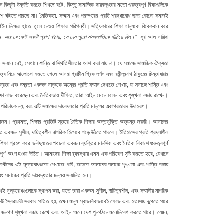
ুটা উন্নতি করতে শিখছে বটে, কিন্তু সামাজিক দায়বদ্ধতার মতো গুরুত্বপূর্ণ বিষয়গুলিকে
িকাশ ঘটাতে পারছে না। নৈতিকতা, সম্মান এবং পরস্পরের প্রতি শ্রদ্ধাবোধ ছাড়া কোনো সমাজই
ইন
নিজের
হাতে
তুলে
নেওয়া
শিক্ষার
পরিপন্থী।
সত্যিকারের
শিক্ষা
মানুষকে
বিবেকবান
করে
র যে কেউ একটি প্রাণ বাঁচায়, সে যেন পুরো মানবজাতিকে বাঁচিয়ে দিল।"
-সুরা আল-মায়িদা
 সম্মান নেই, সেখানে শান্তি বা স্থিতিশীলতার আশা করা যায় না। যে সমাজে সামাজিক ঐক্যতা
ত্ব নিয়ে আলোচনা করতে গেলে আমরা প্রাচীন গ্রিক দর্শন এবং রবীন্দ্রনাথ ঠাকুরের চিন্তাধারার
িনম্রতা এবং নম্রতা একজন মানুষকে অন্যের প্রতি সম্মান দেখাতে শেখায়, যা সমাজে শান্তি এবং
 শিক্ষা লাভ করেছেন এবং নৈতিকতায় দীক্ষিত, তারা আইন মেনে চলেন এবং শৃঙ্খলা বজায় রাখেন।
র পরিচায়ক নয়, বরং এটি সমাজের দায়বদ্ধতার প্রতি মানুষের একাগ্রতারও উদাহরণ।
। প্রথমত, শিক্ষার প্রতিটি স্তরে নৈতিক শিক্ষার অন্তর্ভুক্তি অত্যন্ত জরুরি। আমাদের
িষ্যতে একজন সুশীল, দায়িত্বশীল নাগরিক হিসেবে গড়ে উঠতে পারবে। ইতিহাসের প্রতি শ্রদ্ধাশীল
্ষা গ্রহণ করে ভবিষ্যতের পথচলা একজন ব্যক্তির মানসিক এবং নৈতিক বিকাশে গুরুত্বপূর্ণ
ূর্ণ অংশ হওয়া উচিত। আমাদের শিক্ষা ব্যবস্থায় এমন এক পরিবেশ সৃষ্টি করতে হবে, যেখানে
ষার্থীদের এই মূল্যবোধগুলো শেখাতে পারি, তাহলে আমাদের সমাজে শৃঙ্খলা এবং শান্তি বজায়
বং সমাজের প্রতি দায়বদ্ধতার জন্যও সম্মানিত হন।
 মূল্যবোধগুলোকে স্থাপন করা, যাতে তারা একজন সুশীল, দায়িত্বশীল, এবং সম্মানীয় নাগরিক
টি স্বৈরাচারী সরকার পতিত হয়, তখন মানুষ স্বাভাবিকভাবেই ক্ষোভ এবং হতাশায় ভুগতে পারে
বে জনগণ শৃঙ্খলা বজায় রেখে এবং আইন মেনে দেশ পুনর্গঠনে মনোনিবেশ করতে পারে। যেমন,