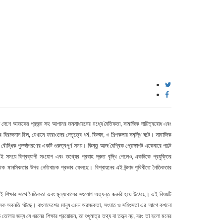
্ন দেশে আজকের প্রজন্ম সহ আপামর জনসাধারনের মধ্যে নৈতিকতা, সামাজিক দায়িত্ববোধ এবং
বিরাজমান ছিল, যেখানে ফারাওদের নেতৃত্বে ধর্ম, বিজ্ঞান, ও শিল্পকলার সমৃদ্ধি ঘটে। সামাজিক
বৌদ্ধিক পুনর্জাগরণের একটি গুরুত্বপূর্ণ সময়। কিন্তু আজ বৈশ্বিক প্রেক্ষাপট একেবারে পাল্টে
এই
সময়ে
বিশ্বব্যাপী
সংযোগ
এবং
তথ্যের
প্রবাহ
দ্রুত
বৃদ্ধি
পেলেও
,
একদিকে
প্রযুক্তির
তিক
মানসিকতার
উপর
নেতিবাচক
প্রভাব
ফেলছে।
বিশ্বায়নের এই উন্মাদ পৃথিবীতে
নৈতিকতার
ই শিক্ষার সাথে নৈতিকতা এবং মূল্যবোধের সংযোগ অত্যন্ত জরুরি হয়ে উঠেছে। এই বিষয়টি
 মারাত্মক অবনতি ঘটছে। বাংলাদেশের মানুষ এমন অরাজকতা, সংঘাত ও সহিংসতা এর আগে কখনো
তোলার জন্য যে ধরনের শিক্ষার প্রয়োজন, তা শুধুমাত্র তথ্য বা তত্ত্ব নয়, বরং তা হলো মনের