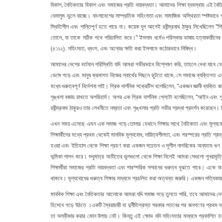
বিকাশ, নৈতিকতার বিকাশ এবং সমাজের প্রতি দায়বদ্ধতা। আমাদের শিক্ষা ব্যবস্থায় এই ন
বেমালুম ভুলে যাচ্ছে। বাংলাদেশের সাম্প্রতিক সহিংসতা এবং সামাজিক অস্থিরতা স্পষ্টভাবে
স্থিতিশীল এবং শান্তিপূর্ণ হতে পারে না।
কয়েক যুগ আগেই রবীন্দ্রনাথ
ঠাকুর
লিখেছিলেন
"
শি
তোলে
,
যা
তাকে
সঠিক
পথে
পরিচালিত
করে।
"
ইসলাম ধর্মেও পরিস্কার ভাষায় হত্যাকারীদে
(৫:৩২). সহিংসতা, ধ্বংস, এবং অন্যের ক্ষতি করা ইসলামে কঠোরভাবে নিষিদ্ধ।
আমাদের দেশের বর্তমান পরিস্থিতি যদি আমরা গভীরভাবে বিশ্লেষণ করি, তাহলে দেখা যাবে যে,
ভেঙ্গে পড়ে এবং মানুষ ক্রমাগত নিজের স্বার্থের পিছনে ছুটতে থাকে, সে সমাজে ব্যক্তিগত এব
মধ্যে গুরুত্বপূর্ণ নির্দেশনা পাই। গ্রিক দার্শনিক সক্রেটিস বলেছিলেন, "একজন জ্ঞানী ব্য
শৃঙ্খলা বজায় রাখতে অপরিহার্য। অপর এক গ্রিক দার্শনিক প্লেটো বলেছিলেন, "আইন এবং শৃঙ
রবীন্দ্রনাথ ঠাকুরও তার লেখনীতে নম্রতা এবং শৃঙ্খলার প্রতি গভীর শ্রদ্ধা প্রদর্শন কর
এখন সময় এসেছে এমন এক সমাজ গড়ে তোলার যেখানে শিক্ষার সাথে নৈতিকতা এবং মূল্যবোধের
শিক্ষার্থীদের মধ্যে প্রথম থেকেই মানবিক মূল্যবোধ, দায়িত্বশীলতা, এবং পরস্পরের প্রতি শ্
হওয়া এবং ইতিহাস থেকে শিক্ষা গ্রহণ করা একজন সচেতন ও সুশীল নাগরিকের অন্যতম গুণ। 
ভূমিকা পালন করে। শুধুমাত্র অতীতের ভুলগুলো থেকে শিক্ষা নিলেই আমরা সেগুলো পুনরাবৃত্ত
শিক্ষার্থীরা সমাজের প্রতি দায়বদ্ধতা এবং পারস্পরিক সম্মানের গুরুত্ব বুঝতে পারে। এ
থাকবে। মূল্যবোধের গুরুত্ব শিক্ষার মাধ্যমে প্রচলিত করা অত্যন্ত জরুরি। একজন সত্যিকার 
মানবিক শিক্ষা এবং নৈতিকতার আলোকে আমরা যদি সমাজ গড়ে তুলতে পারি, তবে আমাদের দেশ এবং
হিসেবে গড়ে উঠতে ।একটি স্বৈরাচারী বা দুর্নীতিগ্রস্ত সরকার পতনের পর জনগণের প্রথম দা
তা অস্বীকার করার কোন উপায় নেই। কিন্তু এই ক্ষোভ যদি সহিংসতার মাধ্যমে প্রকাশিত হ