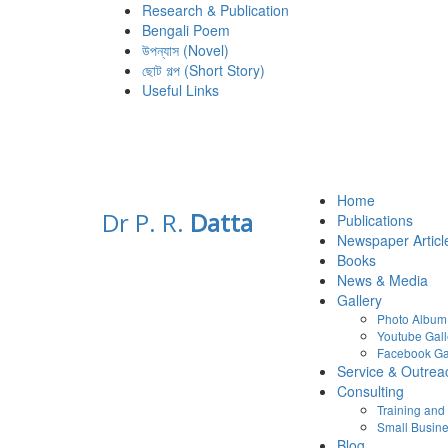
Research & Publication
Bengali Poem
উপন্যাস (Novel)
ছোট গল্প (Short Story)
Useful Links
Home
Dr P. R.
Datta
Publications
Newspaper Articl
Books
News & Media
Gallery
Photo Album
Youtube Gall
Facebook Ga
Service & Outrea
Consulting
Training an
Small Busine
Blog