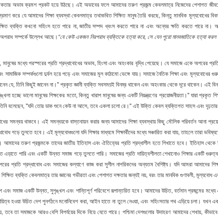
ৈতিকতার অভাব ক্রমশ প্রকট হয়ে উঠছে। এই অভাবের ফলে আমাদের তরুণ প্রজন্ম কেবলমাত্র নিজেদের পেশাগত জীবনে কিছ
 প্রমাণ করে যে আমাদের শিক্ষা ব্যবস্থা কেবলমাত্র তথাকথিত শিক্ষিত মানুষ তৈরি করছে, কিন্তু মানবিক মূল্যবোধের ব
ক্ষিত
ব্যক্তি
কখনো
সহিংস
হতে
পারে
না
,
জাতীয়
সম্পদ
ধ্বংস
করতে
পারে
না
এবং
অন্যের
ক্ষতি
করতে
পারে
না।
আ
র অপরাধ সম্পর্কে উল্লেখ আছে।
“যে কেউ একজন নিরপরাধ ব্যক্তিকে হত্যা করে, সে যেন পুরো মানবজাতিকে হত্যা করল। আ
 মানুষের মধ্যে পরস্পরের প্রতি শ্রদ্ধাবোধের অভাব, হিংসা এবং অহংকার বৃদ্ধি পেয়েছে। যে সমাজে একে অপরের প্রতি
ং সামাজিক সম্পর্কগুলো দুর্বল হয়ে পড়ে এবং সমাজের মূল কাঠামো ভেঙ্গে যায়। সমাজে নৈতিক শিক্ষা এবং মূল্যবোধের গুরু
ক্তি জানেন যে, তিনি কিছুই জানেন না।" প্রকৃত জ্ঞানী ব্যক্তি সবসময়ই বিনম্র থাকেন এবং অহংকার থেকে দূরে থাকেন। এই ব
্খলা হচ্ছে ভালো মানুষের শিক্ষকের মতো, কিন্তু খারাপ মানুষের জন্য একটি নিয়ন্ত্রণের প্রয়োজনীয়তা।" যারা প্রকৃত
েছেন। তিনি বলেছেন, "যদি তোর ডাক শুনে কেউ না আসে, তবে একলা চলো রে।" এই উক্তি কেবল ব্যক্তিগত সাহস এবং দৃঢ়তা
 সমন্বয় থাকবে। এই সমন্বয়কে বাস্তবায়ন করার জন্য আমাদের শিক্ষা ব্যবস্থায় কিছু মৌলিক পরিবর্তন আনা প্রয়োজন
রদ্ধাবোধ গড়ে তুলতে হবে। এই মূল্যবোধগুলো যদি শিক্ষার মাধ্যমে শিক্ষার্থীদের মধ্যে সঞ্চারিত করা যায়, তাহলে তারা ভব
আমাদের তরুণ প্রজন্মকে তাদের জাতীয় ইতিহাস এবং ঐতিহ্যের প্রতি শ্রদ্ধাশীল হতে শিখাতে হবে। ইতিহাস থেকে শিক
ি এড়াতে পারি এবং একটি উন্নত সমাজ গড়ে তুলতে পারি। সমাজের প্রতি দায়িত্বশীলতা শেখানোও শিক্ষার একটি গুরুত্বপ
কে অপরের প্রতি শ্রদ্ধাবোধ এবং সমাজের কল্যাণে কাজ করা সুশীল নাগরিকদের অন্যতম বৈশিষ্ট্য। যদি আমরা আমাদের শিক্
শিক্ষিত ব্যক্তি কেবলমাত্র তার জ্ঞানের গভীরতা এবং পেশাগত দক্ষতার জন্যই নয়, বরং তার মানবিক গুণাবলী, মূল্যবোধ এ
 সমাজ একটি উন্নত, সুশৃঙ্খল এবং শান্তিপূর্ণ পরিবেশে রূপান্তরিত হবে। আমাদের উচিত, বর্তমান প্রজন্মের মধ্যে এই
য়িত্ব হওয়া উচিত দেশ পুনর্গঠনে মনোনিবেশ করা, আইন হাতে না তুলে নেওয়া, এবং সহিংসতার পথ এড়িয়ে চলা। যখন এক
য়, তবে তা সমাজকে আরও বেশি বিপর্যয়ের দিকে নিয়ে যেতে পারে। পশ্চিমা দেশগুলোর উদাহরণ আমাদের শেখায়, কীভা