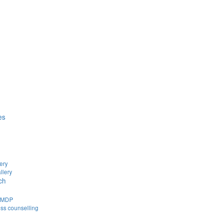
es
ery
llery
ch
d MDP
ss counselling