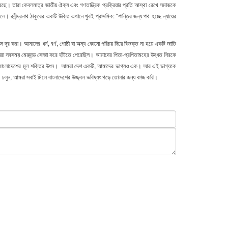
করেছে। তারা কেবলমাত্র জাতীয় ঐক্য এবং গণতান্ত্রিক প্রক্রিয়ার প্রতি আস্থা রেখে সমাজকে
বীন্দ্রনাথ ঠাকুরের একটি উক্তি এখানে খুবই প্রাসঙ্গিক: "শান্তির জন্য পথ হচ্ছে ন্যায়ের
 দূর করা। আমাদের ধর্ম, বর্ণ, গোষ্ঠী বা অন্য কোনো পরিচয় দিয়ে বিভক্ত না হয়ে একটি জাতি
ুষেরা সবসময় মেরুদন্ড সোজা করে হাঁটতে পেরেছিল। আমাদের পিতা-প্রপিতামহের উদ্ধত শিরকে
র জনগনই বাংলাদেশের মূল শক্তির উৎস। আমরা দেশ একটি, আমাদের ভাগ্যও এক। আর এই ভাগ্যকে
চলুন, আমরা সবাই মিলে বাংলাদেশের উজ্জ্বল ভবিষ্যৎ গড়ে তোলার জন্য কাজ করি।