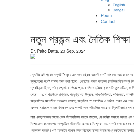
English
Bengali
Poem
Contact
নতুন প্রজন্ম এবং নৈতিক শিক্ষা
Dr. Palto Datta, 23 Sep, 2024
প্লেটোর এই প্রবাদ বাক্যটি "মানুষ যেমন হবে রাষ্ট্রও তেমনই হবে" আমাদের সমাজে এখন
মূল্যবোধের যথেষ্ট অভাব লক্ষ্য করা যাচ্ছে। প্লেটোর সময়ে সমাজের চালচিত্র ছিল সম্পূর্ন ভ
স্তরবিন্যাস ছিল সুস্পষ্ট। প্লেটোর দর্শনের প্রভাব পশ্চিমা দুনিয়ায় ক্রমশ বিস্তৃত হচ্ছিল
গেছে। ২১শ
শতাব্দীকে
বিশ্বায়ন
,
প্রযুক্তিগত
উন্নয়ন
,
অস্থিতিশীলতা
,
অনিশ্চয়তা
,
অস্পষ্ট
অগ্রগতিতে
মানবজীবন
সহজতর
হয়েছে
,
অন্যদিকে
তা
সামাজিক
ও
নৈতিক
মানদণ্ডের
ওপর
অবক্ষয়
সমাজকে
আরও
বিপজ্জনক
এবং
অস্পষ্ট
পথে
পরিচালিত
করছে তা দ্বিধাহীনভাবে বলা
যারা একটু সচেতন তাদের কেউ কী অস্বীকার করতে পারবেন, যে
বর্তমান সমাজে আমরা এক গ
বিশেষভাবে বাংলাদেশের সাম্প্রতিক ঘটনাবলীর আলোকে বিশ্লেষণ করলে স্পষ্ট হয়ে ওঠে যে
প্রত্যক্ষ্য করেনি। এই অবনতির প্রধান কারণ হিসেবে আমরা শিক্ষার মধ্যে নৈতিকতার অভাবকে 