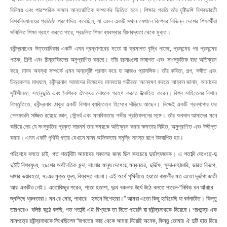
বিনিময় এবং পারস্পরিক সম্মান আন্তর্জাতিক সম্পর্কের ভিত্তি হবে। শিক্ষার প্রতি তাঁর দৃষ্টিভঙ্গি বিশ্বভারতী
বিশ্ববিদ্যালয়ের প্রতিষ্ঠা প্রণোদিত করেছিল, যা এমন একটি স্থান যেখানে বিশ্বের বিভিন্ন দেশের শিক্ষার্থীরা
সম্মিলিত শিক্ষা গ্রহণ করতে পারে, প্রচলিত শিক্ষা ব্যবস্থার সীমাবদ্ধতা থেকে মুক্ত।
রবীন্দ্রনাথের উত্তরাধিকার একটি এমন গ্রন্থাগারের মতো যা ক্রমাগত বৃদ্ধি পাচ্ছে, প্রজন্মের পর প্রজন্মের
পাঠক, শিল্পী এবং চিন্তাবিদদের অনুপ্রাণিত করছে। তাঁর রচনাগুলো ভাষাগত এবং সাংস্কৃতিক বাধা অতিক্রম
করে, মানব অবস্থা সম্পর্কে এমন অন্তর্দৃষ্টি প্রদান করে যা আজও প্রাসঙ্গিক। তাঁর কবিতা, গল্প, সঙ্গীত এবং
চিত্রকলার মাধ্যমে, রবীন্দ্রনাথ আমাদের নিজেদের মানবতার গভীরতা অন্বেষণ করতে আহ্বান জানান, আমাদের
সৃষ্টিশীলতা, সহানুভূতি এবং বৈশ্বিক ঐক্যের বোধকে গ্রহণ করতে উত্সাহিত করেন। বিশ্ব সাহিত্যের বিশাল
বিস্তৃতিতে, রবীন্দ্রনাথ ঠাকুর একটি বিশাল ব্যক্তিত্ব হিসেবে দাঁড়িয়ে আছেন। নিজেই একটি গ্রন্থাগার যার
শেলফগুলি সজ্জিত রয়েছে জ্ঞান, সৌন্দর্য এবং মানবিকতার গভীর প্রতিফলনের সঙ্গে। তাঁর অবদান আমাদের মনে
করিয়ে দেয় যে সংস্কৃতির প্রকৃত সারমর্ম তার সময়কে অতিক্রম করার ক্ষমতায় নিহিত, অনুপ্রাণিত এবং উদ্দীপ্ত
করার। এমন একটি পৃথিবী গড়ার যেখানে মানব অভিজ্ঞতার সমৃদ্ধি সমস্ত রূপে উদযাপিত হয়।
পরিশেষে বলতে চাই, গত শতাব্দিটা আমাদের সকলের জন্য ছিল সবচেয়ে দুর্ভাগ্যজনক। এ শতাব্দি দেখেছে-দু
দুইটি বিশ্বযুদ্ধ, ২৯শের অর্থনৈতিক মন্দা, বাংলার মানুষ দেখেছে মন্বন্তর, দুর্ভিক্ষ, ক্ষুদা-মহামারি, ভারত বিভাগ,
দাঙ্গার ভয়াবহতা, ৭১এর মুক্ত যুদ্ধ, বিধ্বস্ত বাংলা। এই অর্থে পৃথিবীতে হয়তো বাঙালীর মত এতো দূর্ভাগা জাতী
আর একটিও নেই। এতোকিছুর পরেও, শতো হতাশা, দুঃখ বঞ্চনার উর্ধে উঠে বলতে পারেন-“নিবিড় ঘন আঁধারে
জ্বলিছে ধ্রুবতারা। মন রে মোর, পাথারে হসনে দিশেহারা।“ আমরা এতো কিছু হারিয়েছি যা বর্ননাতীত। কিন্তু
তারপরেও বলিষ্ঠ কন্ঠে বলছি, গত শতাব্দী এই বিশ্বকে তা দিতে পারেনি যা রবীন্দ্রনাথকে দিয়েছে। শরৎচন্দ্র এক
মানপত্রে রবীন্দ্রনাথকে লিখেছিলেন “জগতের কাছ থেকে আমরা নিয়েছি অনেক, কিন্তু তোমার ঐ দুটি হাত দিয়ে