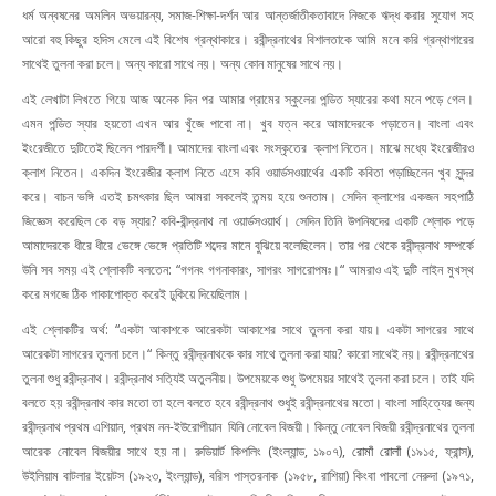
ধর্ম অন্বষনের অমলিন অভয়ারন্য, সমাজ-শিক্ষা-দর্শন আর আন্তর্জাতীকতাবাদে নিজকে ঋদ্ধ করার সুযোগ সহ
আরো বহু কিছুর হদিস মেলে এই বিশেষ গ্রন্থাকারে। রবীন্দ্রনাথের বিশালতাকে আমি মনে করি গ্রন্থাগারের
সাথেই তুলনা করা চলে। অন্য কারো সাথে নয়। অন্য কোন মানুষের সাথে নয়।
এই লেখাটা লিখতে গিয়ে আজ অনেক দিন পর আমার গ্রামের স্কুলের
পন্ডিত স্যারের কথা মনে পড়ে গেল।
এমন পন্ডিত স্যার হয়তো এখন আর খুঁজে পাবো না। খুব যত্ন করে আমাদেরকে পড়াতেন। বাংলা এবং
ইংরেজীতে দুটিতেই ছিলেন পারদর্শী। আমাদের বাংলা এবং সংস্কৃতের ক্লাশ নিতেন। মাঝে মধ্যে ইংরেজীরও
ক্লাশ নিতেন। একদিন ইংরেজীর ক্লাশ নিতে এসে কবি ওয়ার্ডসওয়ার্থের একটি কবিতা পড়াচ্ছিলেন খুব সুন্দর
করে। বাচন ভঙ্গি এতই চমৎকার ছিল আমরা সকলেই তন্ময় হয়ে শুনতাম। সেদিন ক্লাশের একজন সহপাঠি
জিজ্ঞেস করেছিল কে বড় স্যার? কবি-রীন্দ্রনাথ না ওয়ার্ডসওয়ার্থ। সেদিন তিনি উপনিষদের একটি শ্লোক পড়ে
আমাদেরকে ধীরে ধীরে ভেঙ্গে ভেঙ্গে প্রতিটি শব্দের মানে বুঝিয়ে বলেছিলেন। তার পর থেকে রবীন্দ্রনাথ সম্পর্কে
উনি সব সময় এই শ্লোকটি বলতেন: “গগনং গগনাকারং, সাগরং সাগরোপমঃ।“ আমরাও এই দুটি লাইন মুখস্থ
করে মগজে ঠিক পাকাপোক্ত করেই ঢুকিয়ে দিয়েছিলাম।
এই শ্লোকটির অর্থ: “একটা আকাশকে আরেকটা আকাশের সাথে তুলনা করা যায়। একটা সাগরের সাথে
আরেকটা সাগরের তুলনা চলে।“ কিন্তু রবীন্দ্রনাথকে কার সাথে তুলনা করা যায়? কারো সাথেই নয়। রবীন্দ্রনাথের
তুলনা শুধু রবীন্দ্রনাথ। রবীন্দ্রনাথ সত্যিই অতুলনীয়। উপমেয়কে শুধু উপমেয়র সাথেই তুলনা করা চলে। তাই যদি
বলতে হয় রবীন্দ্রনাথ কার মতো তা হলে বলতে হবে রবীন্দ্রনাথ শুধুই রবীন্দ্রনাথের মতো। বাংলা সাহিত্যের জন্য
রবীন্দ্রনাথ প্রথম এশিয়ান, প্রথম নন-ইউরোপীয়ান যিনি নোবেল বিজয়ী। কিন্তু নোবেল বিজয়ী রবীন্দ্রনাথের তুলনা
আরেক নোবেল বিজয়ীর সাথে হয় না। রুডিয়ার্ট কিপলিং (ইংল্যান্ড, ১৯০৭),
রোমাঁ রোলাঁ
(১৯১৫, ফ্রান্স),
উইলিয়াম বাটলার ইয়েটস (১৯২৩, ইংল্যান্ড), বরিস পাস্তরনাক (১৯৫৮, রাশিয়া) কিংবা পাবলো নেরুদা (১৯৭১,