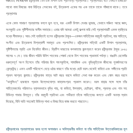
শুরুতেই লিখেছিলাম
রবীন্দ্রনাথ যেন এক বিশাল এবং প্রাণবন্ত গ্রন্থাগার। গ্রন্থাগারই বটে যেখানে হাজারো-
লাখো নানা বিষয়ের নানা বিচিত্র লেখকের বই, চিত্রকলা একের পর এক তাকে তাকে সাঁজানো থাকে। তবে
গ্রন্থাগার
একে কোন সাধারণ গ্রন্থাগার বললে ভুল হবে, বরং একটি বিশাল মেধার ভান্ডার, যেখানে সঞ্চিত আছে জ্ঞান,
সংস্কৃতি এবং সৃষ্টিশীলতার অসীম সমাহার। এবার যদি আমরা একটু কল্পনা করি সেই গ্রন্থাগারটি একক ব্যক্তির
মধ্যে সীমাবদ্ধ। আর সেই ব্যক্তিই হলেন রবীন্দ্রনাথ ঠাকুর—একজন সাহিত্যিক বহুমুখী প্রতিভা, যার সাহিত্য,
সংগীত এবং চিত্রকলা বিশ্বব্যাপী সমাদৃত এবং প্রশংসিত। রবীন্দ্রনাথ সত্যিই একটি বিশাল গ্রন্থাগার,
সৃষ্টিশীলতার প্রতি এক নিবেদিত জীবন। ব্রিটিশ ভারতের কলকাতায় জন্মগ্রহণ করেন রবীন্দ্রনাথ ঠাকুর ১৮৬১
সালের ৭ মে। তার জীবন পরিধি উনিশ শতকের শেষার্ধ থেকে বিশ শতকের প্রথমার্ধ পর্যন্ত। বাঙালি রেনেসাঁর
গুরুত্বপূর্ণ অংশ হিসেবে তাঁর পরিবার ছিল সাংস্কৃতিক, সামাজিক এবং বুদ্ধিবৃত্তিক জীবনের পুনর্জাগরণের
কেন্দ্রবিন্দু। এমন একটি পরিবেশে বেড়ে ওঠার কারণে তাঁর মধ্যে ছোট বয়স থেকেই কবিতা এবং সঙ্গীতের প্রতি
প্রবল আগ্রহ জন্মায়। রবীন্দ্রনাথ মাত্র আট বছর বয়সে কবিতা লেখা শুরু করেন এবং ষোল বছর বয়সে
"ভানুসিংহ" ছদ্মনামে প্রথম উল্লেখযোগ্য কাব্যসংগ্রহ প্রকাশ করেন। বয়স বাড়ার সঙ্গে সঙ্গে তাঁর
সাহিত্যকর্মের পরিমাণও ব্যাপকভাবে বৃদ্ধি পায়, যা কবিতা, উপন্যাস, ছোটগল্প, নাটক, প্রবন্ধ এবং গান সহ
বিভিন্ন শাখায় বিস্তৃত। তাঁর বহুমুখী প্রতিভা এবং গভীরতা তাঁকে সাহিত্যের জগতে একটি অনন্য স্থান
দিয়েছে, যিনি অতি সহজেই বিভিন্ন শাখা ও বিষয় নিয়ে কাজ করতে পারতেন।
রবীন্দ্রনাথের গ্রন্থাগারের হৃদয় হলো অসাধারন ও অবিস্বরনীয় কবিতা যা তাঁর সাহিত্যিক উত্তরাধিকারের মূল