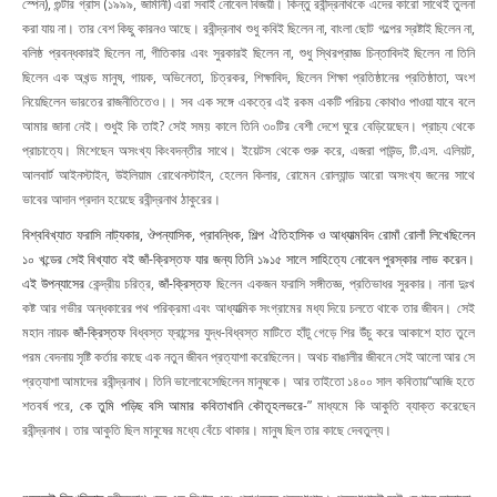
স্পেন), গুন্টার গ্রাস (১৯৯৯, জার্মানী) এরা সবাই নোবেল বিজয়ী। কিন্তু রবীন্দ্রনাথকে এদের কারো সাথেই তুলনা
করা যায় না। তার বেশ কিছু কারনও আছে। রবীন্দ্রনাথ শুধু কবিই ছিলেন না, বাংলা ছোট গল্পের স্রষ্টাই ছিলেন না,
বলিষ্ঠ প্রবন্ধকারই ছিলেন না, গীতিকার এবং সুরকারই ছিলেন না, শুধু স্থিরপ্রাজ্ঞ চিন্তাবিদই ছিলেন না তিনি
ছিলেন এক অখন্ড মানুষ, গায়ক, অভিনেতা, চিত্রকর, শিক্ষাবিদ, ছিলেন শিক্ষা প্রতিষ্ঠানের প্রতিষ্ঠাতা, অংশ
নিয়েছিলেন ভারতের রাজনীতিতেও।। সব এক সঙ্গে একত্রে এই রকম একটি পরিচয় কোথাও পাওয়া যাবে বলে
আমার জানা নেই। শুধুই কি তাই? সেই সময় কালে তিনি ৩০টির বেশী দেশে ঘুরে বেড়িয়েছেন। প্রাচ্য থেকে
প্রাচাত্যে। মিশেছেন অসংখ্য কিংবদন্তীর সাথে। ইয়েটস থেকে শুরু করে, এজরা পাউন্ড, টি.এস. এলিয়ট,
আলবার্ট আইনস্টাইন, উইলিয়াম রোথেনস্টাইন, হেলেন কিলার, রোমেন রোল্যান্ড আরো অসংখ্য জনের সাথে
ভাবের আদান প্রদান হয়েছে রবীন্দ্রনাথ ঠাকুরের।
বিশ্ববিখ্যাত ফরাসি নাট্যকার, ঔপন্যাসিক, প্রাবন্ধিক, শিল্প ঐতিহাসিক ও আধ্যাত্মবিদ রোমাঁ রোলাঁ
লিখেছিলেন
১০ খন্ডের সেই বিখ্যাত বই
জাঁ-ক্রিস্তফ
যার জন্য তিনি ১৯১৫ সালে সাহিত্যে নোবেল পুরস্কার লাভ করেন।
এই উপন্যাসের
কেন্দ্রীয় চরিত্র,
জাঁ-ক্রিস্তফ
ছিলেন একজন ফরাসি সঙ্গীতজ্ঞ, প্রতিভাধর সুরকার। নানা দুঃখ
কষ্ট আর গভীর অন্ধকারের পথ পরিক্রমা এবং আধ্যাত্মিক সংগ্রামের মধ্য দিয়ে চলতে থাকে তার জীবন।
সেই
মহান নায়ক
জাঁ-ক্রিস্তফ
বিধ্বস্ত ফ্রান্সের যুদ্ধ-বিধ্বস্ত মাটিতে হাঁটু গেড়ে শির উঁচু করে আকাশে হাত তুলে
পরম বেদনায় সৃষ্টি কর্তার কাছে এক নতুন জীবন প্রত্যাশা করেছিলেন।
অথচ বাঙালীর জীবনে সেই আলো আর সে
প্রত্যাশা আমাদের রবীন্দ্রনাথ। তিনি ভালোবেসেছিলেন মানুষকে। আর তাইতো ১৪০০ সাল কবিতায়“আজি হতে
শতবর্ষ পরে,
কে তুমি পড়িছ বসি আমার কবিতাখানি কৌতূহলভরে
-” মাধ্যমে কি আকুতি ব্যাক্ত করেছেন
রবীন্দ্রনাথ। তার আকুতি ছিল মানুষের মধ্যে বেঁচে থাকার। মানুষ ছিল তার কাছে দেবতুল্য।