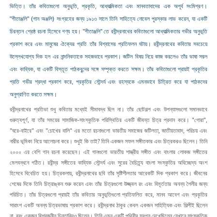
ভিত্তি। তাঁর কবিতাগুলো অনুভূতি, প্রকৃতি, আধ্যাত্মিকতা এবং মানবতাবাদের এক অপূর্ব সংমিশ্রণ।
"গীতাঞ্জলি" (গান অঞ্জলি) সংগ্রহের জন্য ১৯১৩ সালে তিনি সাহিত্যে নোবেল পুরস্কার লাভ করেন, যা একটি
চিরন্তন শ্রেষ্ঠ রচনা হিসেবে গণ্য হয়। "গীতাঞ্জলি" তে রবীন্দ্রনাথের কবিতাগুলো আধ্যাত্মিকতার গভীর অনুভূতি
প্রকাশ করে এবং মানুষের ঐক্যের প্রতি তাঁর বিশ্বাসের প্রতিফলন ঘটায়। রবীন্দ্রনাথের কবিতার সবচেয়ে
উল্লেখযোগ্য দিক হল এর নান্দনিকতাকে সহজভাবে প্রকাশ। জটিল বিষয় নিয়ে কাজ করলেও তাঁর ভাষা সরল
এবং কাব্যিক, যা একটি বিস্তৃত পাঠকবৃন্দের সঙ্গে সম্পৃক্ত করতে সক্ষম। তাঁর কবিতাগুলো প্রায়ই প্রকৃতির
প্রতি গভীর শ্রদ্ধা প্রকাশ করে, প্রকৃতির সৌন্দর্য এবং রহস্যকে এমনভাবে চিত্রিত করে যা পাঠকদের
অনুপ্রাণিত করতে সক্ষম।
রবীন্দ্রনাথের প্রতিভা শুধু কবিতার মধ্যেই সীমাবদ্ধ ছিল না। তাঁর ছোটগল্প এবং উপন্যাসগুলো সমানভাবে
গুরুত্বপূর্ণ, যা তাঁর সময়ের সামাজিক-সাংস্কৃতিক পরিস্থিতির একটি জীবন্ত চিত্র প্রদান করে। "গোরা",
"ঘরে-বাইরে" এবং "চোখের বালি" এর মতো রচনাগুলো ভারতীয় সমাজের জটিলতা, জাতীয়তাবাদ, পরিচয় এবং
নারীর ভূমিকা নিয়ে আলোচনা করে। শুধুই কি তাই? তিনি একজন সফল সঙ্গীতকার এবং চিত্রকরও ছিলেন। তিনি
২০০০ এর বেশি গান রচনা করেছেন। এই গানগুলো ভারতীয় শাস্ত্রীয় সঙ্গীত এবং বাংলার লোকজ সঙ্গীতের
মেলবন্ধনে গঠিত। রবীন্দ্র সঙ্গীতের কাব্যিক সৌন্দর্য এবং সুরের বৈচিত্র্য বাংলা সংস্কৃতির অবিচ্ছেদ্য অংশ
হিসেবে বিবেচিত হয়। চিত্রকলায়, রবীন্দ্রনাথের ছবি তাঁর সৃষ্টিশীলতার আরেকটি দিক প্রকাশ করে। জীবনের
শেষের দিকে তিনি চিত্রাঙ্কন শুরু করেন এবং তাঁর চিত্রগুলো উজ্জ্বল রং এবং বিমূর্ততার অনন্য শৈলীর জন্য
পরিচিত। তাঁর চিত্রগুলো প্রায়ই তাঁর কবিতার অনুভূতিগুলো প্রতিফলিত করে, মানব আবেগ এবং প্রকৃতির
সারাংশ একটি অনন্য চিত্রভাষায় প্রকাশ করে। রবীন্দ্রনাথ ঠাকুর কেবল একজন সাহিত্যিক এবং শিল্পীই ছিলেন
না, বরং একজন বিশ্বজনীন চিন্তাবিদও ছিলেন। তিনি এমন একটি পৃথিবীর স্বপ্ন দেখেছিলেন যেখানে সাংস্কৃতিক