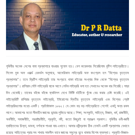
পৃথিবীর অনেক দেশের নানা গ্রন্থাগারে যাওয়ার সুযোগ হয়। বেশ কয়েকবার গিয়েছিলাম বৃটিশ লাইব্রেরীতে।
গিনেস বুক অফ ওয়ার্ল্ড রেকর্ডস অনুসারে, আমেরিকান লাইব্রেরি অফ কংগ্রেস হল "বিশ্বের বৃহত্তম
গ্রন্থাগার"। তবে ব্রিটিশ লাইব্রেরি তার সংগ্রহে থাকা বইয়ের সংখ্যার দিক থেকে "বিশ্বের বৃহত্তম
গ্রন্থাগার"। রাশিয়ান স্টেট লাইব্রেরি যাকে আগে লেনিন লাইব্ররি বলা হত সেখানেও অনেক বার গিয়েছি। সাড়া
দিন থেকেছি। তাকের ভাঁজে ভাঁজে ক্যাটালগ দেখে নির্দিষ্ট বইটিকে খুঁজে বের করার চেষ্টা করেছি। এই
লাইব্রেরিটি রাশিয়ার বৃহত্তম লাইব্রেরি, ইউরোপের দ্বিতীয় বৃহত্তম লাইব্রেরি এবং বিশ্বের শ্রেষ্ট
লাইব্ররিগুলোর মধ্যে একটি। প্রতিষ্ঠাকাল ১৮৬২। যে কোন বড় বড় লাইব্রেরিতে গেলেই একটু অন্য রকম
লাগে। আকাশের মতো সীমাহীন জ্ঞানের ভান্ডার লুকিয়ে আছে। শিক্ষা, সংস্কৃতি, সাহিত্য, বিজ্ঞান, ধর্ম, রাজনীতি,
অর্থনীতি, সমাজনীতি, পররাষ্ট্রনীতি, প্রকৃতি, নদী, কতো কিছুরই না প্রাঞ্জল প্রকাশ। পৃথিবীর গুনী-জ্ঞানী
ব্যাক্তিদের চিন্তা, ভাবনা, দর্শনকে পাওয়া যায় এখানে। আমার রবীন্দ্রনাথ ঠিক তেমনি একটি গ্রন্থাগার যেখানে
রয়েছে সাহিত্যের প্রায় সব শাখায় সাবলীল ভাবে জ্ঞানের সমুদ্রে ডুবে থাকার বিশেষ ব্যবস্থা। প্রকৃতি-বিজ্ঞান-