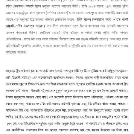
রচিত মেঘনাদবধ কাব্যটি ছিলো
মধুসূদন দত্তের সর্বশ্রেষ্ঠ কীর্তি।
তিনি ১৮২৪ সালের ২৫শে জানুয়ারি বৃটিশ
ভারতের অন্তর্ভুক্ত বাংলা প্রদেশে (বর্তমানে বাংলাদেশ) যশোর জেলার কেশবপুরের কাছে সাগরদাঁড়ি নামক ছোট্ট
গ্রামে এক সম্ভ্রান্ত হিন্দু কায়স্ত পরিবারে জন্মগ্রহণ করেন।
তিনি
ছিলেন
রাজনারায়ণ
দত্ত
ও
তার
পত্নী
জাহ্নবী
দেবীর
একমাত্র
সন্তান।
তার পিতা রামনারায়ণ দত্ত ছিলেন কলকাতার সদর দেওয়ানী আদলতের
একজন খ্যাতনামা উকিল। ছোটবেলা থেকেই তিনি সাহিত্য ও কবিতা লেখার প্রতি গভীর আগ্রহ
দেখিয়েছিলেন। মাত্র আট বছর বয়সে মাইকেল 'বীরাঙ্গনা' নামে তার প্রথম কবিতাটি লেখেন। পনের বছর বয়সে
এই কবিতাটি প্রকাশিত হয়েছিল, যা তাকে অনেক খ্যাতি ও স্বীকৃতি এনে দেয়। তার পর থেকেই শুরু হলো তার
সাহিত্যে পদচারনা।
সম্ভ্রান্ত হিন্দু পরিবারে জন্ম হলেও ছোট কাল থেকেই পাশ্চাত্য সাহিত্যে ছিলো দূর্নিবার আকর্ষন মধুসূদন দত্তের।
তাই ইংরেজী সাহিত্যে বেশ ভালোভাবেই মনোনিবেশ করেন। নিজের গ্রামের বাড়ী সাগরদাড়িতে মাত্র পনের
বছর বয়সে স্কুলের শিক্ষা শেষ করার পর পিতা রাজনারায়ন দত্ত ছেলেকে ব্যারিষ্টার হওয়ার আশায় কলকাতার হিন্দু
কলেজে ভর্তি করান। ইংরেজী পাঠ্যক্রমে মধুসূদন অধ্যায়ন শুরু করেন এবং খুব অল্প দিনের মধ্যেই পাশ্চাত্য
শিক্ষায় মধুসূদনের আগ্রহ বেড়ে যায়। এই কলেজটি চলতো বিলেতের মতো পরিবেশেই। পশ্চিমা পোশাক পড়া
থেকে শুরু করে, খাবারের সময় ইংরেজী কায়দায় কাটলারি ব্যাবহার করা, ইউরোপীয়ান খাবার খাওয়া, পাশ্চাত।
সাহিত্য-সংগীত এবং সাংস্কৃতিক পরিবেশে বেড়ে উঠা, চলনে-বলনে প্রায় সব কিছুতেই দৃশ্যতঃ হতো পশ্চিমা
শৈলী। এই হিন্দু কলেজে পড়াকালীন সময় থেকেই মধুসূদনের মধ্যে ভারতীয় এবং বাংলা সংস্কৃতির প্রতি অনিহা
দেখা দেয় এবং ইউরোপীয় সংস্কৃতির প্রতি গভীর অনুরাগ তৈরি করেন। যা পরবর্তীতে তার জীবনকে চালিত করে
এক অপ্রীতিকর গন্তব্যের দিকে যার অসহ্য প্রবাহের দাবদাহে তার শেষ বয়সের দিনগুলো এক বিষাদ আর