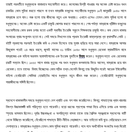
তারাই পরবর্তীতে মধুসূদনকে নানাভাবে সহযোগীতা করে। কলেজের ডিগ্রী পাওয়ার পর অনেক চেষ্টা করেও যখন
চাকরির কোন সুবিধা করতে পারলে না তখন মাদ্রাজি বন্ধুদের সহযোীতায় মধুসূদন ১৮ই জানুয়ারী ১৮৪৮ সালে
মাদ্রাজে চলে যান। শুরু হলো তার জীবনের নতুন এক অধ্যায়। এখানে এসেও তেমন কোন সুবিধা হলো না
মধুসূদনের। অনেক চেষ্টা করেও একটি চাকুরি জোগার করতে পারলেন না। শেষ পর্যন্ত মাদ্রাজে খ্রীষ্টান বন্ধুদের
সহযোগীতায় কোন রকম চলার মতো একটি স্থানীয় ইংরেজি স্কুলে শিক্ষকতার চাকুরি পান। কম বেতন থাকায়
সংসারের ব্যায় সংকুলান হতো না। সেই সময়ে লিখলেন তার প্রথম ইংরেজী কাব্যগ্রন্থ
দ্য ক্যাপটিভ লেডি
।
বইটি প্রকাশের পরপরই ইংরেজি কবি ও লেখক হিসেবে তার সুনাম ছড়িয়ে পড়ে সারা দেশে। মাদ্রাজে আসার
কিছুকাল পরেই ২৪ বছর বয়সে, জুলাই মাসের ৩১ তারিখ ১৮৪৮ সালে মধুসূদন রেবেকা ম্যাকটিভিস নামে
মাদ্রাজের এক মহিলা অরফান অ্যাসাইলামের এক ইংরেজ যুবতীকে
বিবাহ
করেন। মধুসূদন দত্ত এবং রেবেকার
চারটি সন্তান ছিল। ১৮৫৫ সালে বাবার মৃত্যুর পর যখন মধুসূদন কলকাতায় ফিরে আসেন, মাদ্রাজে রয়ে যান
রেবেকা। তবে তাদের বিবাহ বিচ্ছেদের কোন সঠিক তথ্য মেলেনি কিন্তু তার কিছুদিন পরেই আরেক ইউরোপীয়
মহিলা হেনরিয়েটা সোফিয়া হোয়াইটের সাথে মধুসূদন নতুন জীবন শুরু করেন। হেনরিয়েটাই মধুসূদনের
সারাজীবনের সঙ্গিনী ছিলেন।
স্বদেশে থাকাকালীন সময়ে মধুসূদন দত্ত বেশ খ্যাতি এবং যশ লাভ করেছিলেন। কিন্তু পাশ্চাত্যের ধ্যান ধারনায়
নিমগ্ন উচ্চাকাঙ্ক্ষী কবি পরিতৃপ্ত হতে পারেননি। বড়ো ধরনের স্বপ্নের পসরা নিয়ে এগিয়ে চলার এক অদম্য
স্পৃহায় ভাসমান ছিলেন। দূর্বার উচ্চকাঙ্খা ও অপরিতৃপ্ত বাসনা তাকে তার শৈল্পিক স্বত্ত্বাকে স্বদেশের মাটি
থেকে বিচ্ছিন্ন করেছিলো, বেঁধেছিলো পাশ্চাত্য রীতি-নীতির বেড়াজালে। আর তাইতো কবি ঘুরে বেড়িয়েছেন দেশ
দেশান্তরে। মাদ্রাজেও মধুসূদন তেমন কোন সুবিধা করতে পারেননি। পদে পদে অর্থনৈতিক সংকটের মধ্য দিয়েই