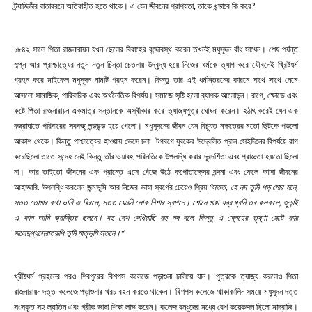
ট্র্যাজিডীর বাতাবরনে অতিবাহীত হতে থাকে। এ যেন জীবনের প্রাপ্যতা, তাকে খন্ডাবে কি করে?
১৮৪২ সালে পিতা রাজনারায়ন যখন ছেলের বিবাহের বন্দোবস্থ করেন তখনই মধুসূদন বাঁধ সাধেন। শেষ পর্যন্ত
স্ব্প্ন আর প্রাশ্চাত্যের নতুন নতুন চিন্তা-চেতনায় উদ্বুদ্ধ হয়ে নিজের ধর্মকে ত্যাগ করে যৌবনেই খ্রিষ্টধর্ম
গ্রহন করে মাইকেল মধুসূদন নামটি গ্রহন করেন। কিন্তু তার এই ধর্মান্তরনের কারনে সাথে সাথে নেমে
আসলো সামাজিক, পারিবারিক এবং অর্থনৈতিক বিপর্যয়। সমাজে সৃষ্টি হলো ব্যাপক আলোড়ন। রাগে, ক্ষোভে এবং
কষ্টে পিতা রাজনারায়ন একমাত্র সন্তানকে অস্বীকার করে ত্যাজ্যপুত্র ঘোষনা করেন। হঠাৎ করেই যেন এক
বজ্রাঘাতে পরিবারের সবকছু লন্ডভন্ড হয়ে গেলো। মধুসূদনের জীবন যেন বিচ্যুত নক্ষত্রের মতো ছিটকে পড়লো
আকাশ থেকে। কিন্তু পাশ্চাত্যের হাওয়ায় ভেসে চলা টগবগে যুবকের উদ্বেলিত প্রান সেইদিনের বিপর্যয়ে রাগ
করেছিলো তাতে সন্দেহ নেই কিন্তু তাঁর ভয়াবহ পরিনতিকে উপলদ্ধি করার দূরদর্শিতা এবং প্রাজ্ঞতা হয়তো ছিলো
না। আর তাইতো জীবনের এক প্রান্তে এসে বেঁজে উঠে কপোতাক্ষ্যের বন্দনা এবং ফেলে আসা জীবনের
আহাজারি. উপলব্ধি করলেন জন্মভূমি আর নিজের ভাষা স্বর্গের চেয়েও প্রিয়:
“সতত, হে নদ তুমি পড় মোর মনে,
সতত তোমার কথা ভাবি এ বিরলে, সতত যেমনি লোক নিশার স্বপনে। শোনে মায়া যন্ত্র ধ্বনি তব কলকলে, জুড়াই
এ কান আমি ভ্রান্তির ছলনে। বহু দেশ দেখিয়াছি বহু নদ দলে কিন্তু এ স্নেহের তৃষ্ণা মেটে কার
জলেদুগ্ধস্রোতরূপি তুমি মাতৃভূমি স্তনে।“
খ্রীষ্টধর্ম গ্রহনের পরও শিবপুরের বিশপস কলেজে পড়াশুনা চালিয়ে যান। পুত্রকে ত্যাজ্য করলেও পিতা
রাজনারায়ন দত্ত কলেজে পড়াশুনার খরচ বহন করতে থাকেন। বিশপস কলেজে থাকাকালিন সময়ে মধুসূদন দত্ত
সংস্কৃত সহ ল্যাতিন এবং গ্রীক ভাষা শিক্ষা লাভ করেন। কলেজ বন্ধুদের মধ্যে বেশ কয়েকজন ছিলো মাদ্রাজি।