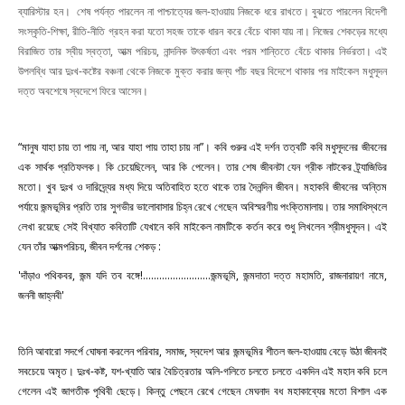
ব্যারিস্টার হন। শেষ পর্যন্ত পারলেন না পাশ্চাত্যের জল-হাওয়ায় নিজকে ধরে রাখতে। বুঝতে পারলেন বিদেশী
সংস্কৃতি-শিক্ষা, রীতি-নীতি গ্রহন করা যতো সহজ তাকে ধারন করে বেঁচে থাকা যায় না। নিজের শেকড়ের মধ্যে
বিরাজিত তার স্বীয় স্বত্তা, আত্ম পরিচয়, নান্দনিক উৎকর্ষতা এবং পরম শান্তিতে বেঁচে থাকার নির্ভরতা। এই
উপলব্ধি আর দুঃখ-কষ্টের বঞ্চনা থেকে নিজকে মুক্ত করার জন্য পাঁচ বছর বিদেশে থাকার পর মাইকেল মধুসূদন
দত্ত অবশেষে স্বদেশে ফিরে আসেন।
“মানুষ যাহা চায় তা পায় না, আর যাহা পায় তাহা চায় না”। কবি গুরুর এই দর্শন তত্বটি কবি মধুসূদনের জীবনের
এক সার্থক প্রতিফলক। কি চেয়েছিলেন, আর কি পেলেন। তার শেষ জীবনটা যেন গ্রীক নাটকের ট্র্যাজিডির
মতো। খুব
দুঃখ ও দারিদ্র্যের মধ্য দিয়ে অতিবাহিত হতে থাকে তার দৈনন্দিন জীবন। মহাকবি জীবনের অন্তিম
পর্যায়ে জন্মভূমির প্রতি তার সুগভীর ভালোবাসার চিহ্ন রেখে গেছেন অবিস্মরণীয় পংক্তিমালায়। তার সমাধিস্থলে
লেখা রয়েছে সেই বিখ্যাত কবিতাটি যেখানে কবি মাইকেল নামটিকে কর্তন করে শুধু লিখলেন শ্রীমধুসূদন। এই
যেন তাঁর আত্মপরিচয়, জীবন দর্শনের শেকড় :
'দাঁড়াও পথিকবর, জন্ম যদি তব বঙ্গে!.........................জন্মভূমি, জন্মদাতা দত্ত মহামতি, রাজনারায়ণ নামে,
জননী জাহ্নবী'
তিনি আবারো সদর্পে ঘোষনা করলেন পরিবার, সমাজ, স্বদেশ আর জন্মভূমির শীতল জল-হাওয়ায় বেড়ে উঠা জীবনই
সবচেয়ে অমৃত। দুঃখ-কষ্ট, যশ-খ্যাতি আর বৈচিত্রতার অলি-গলিতে চলতে চলতে একদিন এই মহান কবি চলে
গেলেন এই জাগতীক পৃথিবী ছেড়ে। কিন্তু পেছনে রেখে গেছেন মেঘনাদ বধ মহাকাব্যের মতো বিশাল এক