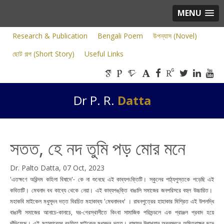
MENU
Research & Publication
Bengali Poem
উপন্যাস (Novel)
ছোট গল্প (Short Story)
Useful Links
Dr P. R.
Datta
সতত, হে নদ তুমি পড় মোর মনে
Dr. Palto Datta, 07 Oct, 2023
'এতক্ষণে অরিন্দম কহিলা বিষাদে'- কে না শুনেছে এই কাব্যপংক্তিটি। স্কুলের পাঠ্যপুস্তকে পড়েছি এই
কবিতাটি। মেঘনাদ বধ কাব্যে থেকে নেয়া। এই কাব্যপঙ্‌ক্তি বাঙালি সমাজের জনপরিসরে বহুল উচ্চারিত।
মহাকবি মাইকেল মধুসূদন দত্ত বিরচিত মহাকাব্য 'মেঘনাদবধ' । রাবনপুত্রের হাহাকার মিশ্রিত এই উপলদ্ধি
বাঙালী সমাজের আনাচে-কানাচে, ঘর-গেরস্থালীতে কিংবা সামাজিক পরিমন্ডলে এক প্রাঞ্জল প্রবাদ হয়ে
দাঁড়িয়েছে। এই মহাকাব্যের রচয়িতা মাইকেল মধুসূদন দত্ত। রামায়ন উপাখ্যান অবলম্বনে অমিত্রাক্ষর ছন্দে