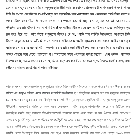
চলছিলো তার মাদ্রাজী জীবন। আবারো অন্যপথে হাঁটার পরিকল্পনায় কবি যাত্রা শুরু করলেন বিলেতের উদ্দেশ্যে।
১৮৬২ সালে জুন মাসের ৯ তারিখে মধুসূদন ব্যারিস্টারি পড়ার মনোবাসনায় বিলেতের উদ্দেশ্যে রওনা দিলেন। কিন্তু
তিনি কি কখনো ভেবেছিলেন মা-মাটি-মানুষ আর স্বদেশীয় প্রেম-ভালোবাসা আর গুরুজনদের আশির্বাদের করস্পর্শ
থেকে বঞ্চিত হয়ে ভীনদেশী আলো-বাতাসে তার পথচলা কখনোই মসৃন হবে না, বরং দুখ-কষ্ট আর বেদনায়
পর্যবসিত হবে তার জীবন। সব যেনো বিধি বাম! সব কষ্টের ঢেউগুলো যেন এক সাথেই আসে এবং সব কিছুকে লন্ড
ভন্ড করে দিয়ে যায়। তাই ঘটলো মধুসূদনের জীবনে। যে যশ, খ্যাতি আর আর্থিক নিরাপত্তার আশ্বাসে তিনি
বিলেত যাত্রা করেন তা অচিরেই ভেঙ্গে গেলো। পরিবার এবং আত্মীয় স্বজনদের কাছ থেকে আর্থিক সাহায্যের
দুয়ার বন্ধ হয়েছে অনেক আগেই। কলকাতায় তার স্ত্রী হেনরিয়েটা দুই শিশু সন্তানদেরকে নিয়ে সংসারটাকে আর
সামনে এগিয়ে নিয়ে যেতে পারছিলেন না। অর্থনৈতীক ভাবে একেবারে দুর্দশায় ছিলেন। শেষ পর্যন্ত নিত্যন্ত
নিরুপায় হয়েই ১৮৬৩ সালের ২রা মে হেনরিয়েটা সন্তানদেরকে নিয়ে কলকাতা ছেড়ে বিলেতে স্বামীর কাছে এসে
পৌঁছান। তার পরের ঘটনাগুলো আরো কষ্টদায়ক।
আর্থিক সমস্যা এবং জাতিগত কুসংস্কারের কারনে তিনি বেশীদিন বিলেতে থাকতে পারেননি।
কম টাকায় সংসার
চালিয়ে লেখাপড়াও চালিয়ে যেতে পারবেন বলে তিনি সপরিবারে
অল্প কিছুদিনের মধ্যেই চলে যান ফ্রান্সের ভার্সাইতে
১৮৬৩ সালের ১৭ জুন।
নানা বাধা-বিপত্তি আর অর্থনৈতিক দূরাবস্থার মধ্যে দিয়ে জীবন যুদ্ধের সংপৃক্ততা তাকে
ইউরোপীয় সংস্কৃতির প্রতি মোহভঙ্গ করে ফেলেছিল। তিনি ফ্রান্সে থাকাকালীন সময়ে এক চিঠিতে তার
উপলব্ধির কথাই বন্ধু বসাককে লিখেছিলেন:
“যদি আমাদের মধ্যে কেউ থাকে যে তার পিছনে একটি নাম রেখে
যাওয়ার জন্য উদ্বিগ্ন, এবং পাশবিকের মতো বিস্মৃতিতে চলে না যায়, সে যেন তার মাতৃভাষার জন্য নিজেকে উত্সর্গ
করে। এটাই তার শেকড়,পরম বৈধ ক্ষেত্র এবং জীবন চলার সারথী” (উৎস: বৃটিশ লাইব্রেরী)
. ১৮৬৫ সালে তিনি
ভার্সাই থেকে ইংল্যান্ডে ফিরে আসেন এবং দুঃখ কষ্টের উত্তাল বৈতরনী পার হয়ে শেষ পর্যন্ত ১৮৬৬ সালে