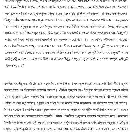
মাইকেল মধুসূদন দত্ত। কিন্তু তার এই ধর্মান্তরনের কারনে সাথে সাথে নেমে আসলো সামাজিক, পারিবারিক এবং
অর্থনৈতিক বিপর্যয়। সমাজে সৃষ্টি হলো ব্যাপক আলোড়ন। রাগে, ক্ষোভে এবং কষ্টে পিতা রাজনারায়ন একমাত্র
সন্তানকে অস্বীকার করে ত্যাজ্যপুত্র ঘোষনা করেন। মমতাময়ী মা ভীষন কষ্ট পেলেন। বিষাদে ভেঙ্গে পড়লেন।
কিন্তু স্বামীর আজ্ঞাকেই ধ্রুব সত্য বলে মেনে নিলেন। হঠাৎ করেই যেন এক বজ্রাঘাতে পরিবারের সবকছু লন্ডভন্ড
হয়ে গেলো। মধুসূদনের জীবন যেন বিচ্যুত নক্ষত্রের মতো ছিটকে পড়লো আকাশ থেকে। কিন্তু পাশ্চাত্যের
হাওয়ায় ভেসে চলা টগবগে যুবকের উদ্বেলিত প্রান সেইদিনের বিপর্যয়ে রাগ করেছিলো তাতে সন্দেহ নেই কিন্তু তাঁর
ভয়াবহ পরিনতিকে উপলদ্ধি করার দূরদর্শিতা এবং প্রাজ্ঞতা হয়তো ছিলো না। আর তাইতো জীবনের এক প্রান্তে
এসে বেঁজে উঠে কপোতাক্ষ্যের বন্দনা এবং ফেলে আসা জীবনের আহাজারি:
“সতত, হে নদ তুমি পড় মোর মনে, সতত
তোমার কথা ভাবি এ বিরলে, সতত যেমনি লোক নিশার স্বপনে। শোনে মায়া যন্ত্র ধ্বনি তব কলকলে, জুড়াই এ কান
আমি ভ্রান্তির ছলনে। বহু দেশ দেখিয়াছি বহু নদ দলে কিন্তু এ স্নেহের তৃষ্ণা মেটে কার জলেদুগ্ধস্রোতরূপি তুমি
মাতৃভূমি স্তনে।“
বাঙালীর বাঙালীত্বকে পরিহার করে স্বপ্ন বিভোর কবি পরে নিলেন প্রাশ্চাত্যের পোশাক আর রীতি নীতি। ত্যাগ
করলেন পিতা, প্র-পিতামহের সামাজিক পরম্পরা। খ্রীষ্টধর্ম গ্রহনের পরও শিবপুরের বিশপস কলেজে পড়াশুনা চালিয়ে
যান। পুত্রকে ত্যাজ্য করলেও পিতা রাজনারায়ন দত্ত কলেজে পড়াশুনার খরচ বহন করতে থাকেন। চার বছর
পর্যন্ত সে খরচ বহন করেন। মধুসূদন এর মধ্যে বিশপস কলেজ থেকে অধ্যায়নের পাঠ সফলতার সাথে শেষ করেন।
বিশপস কলেজে থাকাকালিন সময়ে মধুসূদন দত্ত সংস্কৃত সহ ল্যাতিন এবং গ্রীক ভাষা শিক্ষা লাভ করেন। কলেজ
বন্ধুদের মধ্যে বেশ কয়েকজন ছিলো মাদ্রাজি। তারাই পরবর্তীতে মধুসূদনকে নানাভাবে সহযোগীতা করে। কলেজের
ডিগ্রী পাওয়ার পর অনেক চেষ্টা করেও যখন চাকরির কোন সুবিধা করতে পারলে না তখন মাদ্রাজি বন্ধুদের সহযোীতায়
মধুসূদন ১৮ই জানুয়ারী ১৮৪৮ সালে মাদ্রাজে চলে যান। শুরু হলো তার জীবনের নতুন এক অধ্যায়। তবে পরিবারের