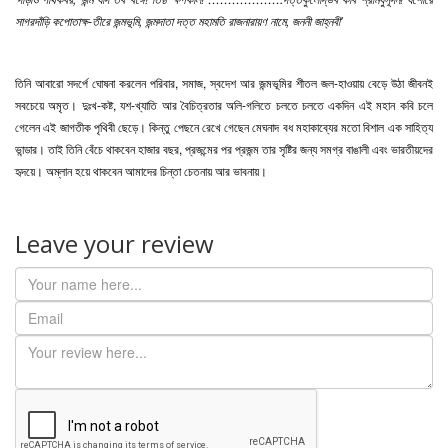
সাগরদাঁড়ি কপোতাক্ষ-তীরে জন্মভূমি, জন্মদাতা দত্ত মহামতি রাজনারায়ণ নামে, জননী জাহ্নবী'
তিনি আবারো সদর্পে ঘোষনা করলেন পরিবার, সমাজ, স্বদেশ আর জন্মভূমির শীতল জল-হাওয়ায় বেড়ে উঠা জীবনই
সবচেয়ে অমৃত। দুঃখ-কষ্ট, যশ-খ্যাতি আর বৈচিত্রতার অলি-গলিতে চলতে চলতে একদিন এই মহান কবি চলে
গেলেন এই জাগতীক পৃথিবী ছেড়ে। কিন্তু পেছনে রেখে গেছেন মেঘনাদ বধ মহাকাব্যের মতো বিশাল এক সাহিত্য
ভান্ডার। তাই তিনি বেঁচে থাকবেন হাজার বছর, প্রজন্মের পর প্রজন্ম তার সৃষ্টির জন্য সমগ্র বাঙালী এবং ভারতীয়দের
হৃদয়ে। অম্লান হয়ে থাকবেন আমাদের চিন্তা চেতনায় আর ভাবনায়।
Leave your review