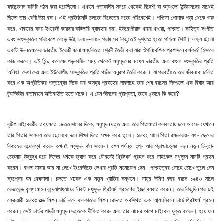
ফাউন্ডেশন কমিটি গঠন করা হয়েছিলো। এখানে পড়াকালীন সময়ে থেকেই বিদেশী বা আ্যংলো-ইন্ডিয়ানদের সাথেই
ছিলো তার বেশী উঠা-বসা। এই প্রতিষ্ঠানটি চলতো বিলেতের মতো পরিবেশেই। পশ্চিমা পোশাক পড়া থেকে শুরু
করে, খাবারের সময় ইংরেজী কায়দায় কাটলারি ব্যাবহার করা, ইউরোপীয়ান খাবার খাওয়া, পাশ্চাত। সাহিত্য-সংগীত
এবং সাংস্কৃতিক পরিবেশে বেড়ে উঠা, চলনে-বলনে প্রায় সব কিছুতেই দৃশ্যতঃ হতো পশ্চিমা শৈলী। লক্ষ্য ছিলো
একটি উন্নতমানের ভারতীয় ইরেজী জানা মধ্যবিত্ত শ্রেনী তৈরী করা যারা ঔপনিবেশিক প্রশাসনে কর্মকর্তা হিসাবে
কাজ করবে। এই হিন্দু কলেজে পড়াকালীন সময় থেকেই মধুসূদনের মধ্যে ভারতীয় এবং বাংলা সংস্কৃতির প্রতি
অনিহা দেখা দেয় এবং ইউরোপীয় সংস্কৃতির প্রতি গভীর অনুরাগ তৈরি করেন। যা পরবর্তীতে তার জীবনকে চালিত
করে এক অপ্রীতিকর গন্তব্যের দিকে যার অসহ্য প্রবাহের দাবদাহে তার শেষ বয়সের দিনগুলো এক বিষাদ আর
ট্র্যাজিডীর বাতাবরনে অতিবাহীত হতে থাকে। এ যেন জীবনের প্রাপ্যতা, তাকে খন্ডাবে কি করে?
বৃটিশ লাইব্রেরীর তথ্যমতে ১৮৩৩ সালের দিকে, মধুসূদন দত্ত এবং তার পিতামাতা কলকাতায় চলে আসেন যেখানে
তার পিতার সাফল্য তার ছেলেকে ভাল শিক্ষা দিতে সক্ষম করে তুলে। ১৮৪২ সালে পিতা রাজনারায়ন যখন ছেলের
বিবাহের বন্দোবস্থ করেন তখনই মধুসূদন বাঁধ সাধেন। শেষ পর্যন্ত স্ব্প্ন আর প্রাশ্চাত্যের নতুন নতুন চিন্তা-
চেতনায় উদ্বুদ্ধ হয়ে নিজের ধর্মকে ত্যাগ করে যৌবনেই খ্রিষ্টধর্ম গ্রহন করে মাইকেল মধুসূদন নামটি গ্রহন
করেন। বাংলা ভাষায় আর না লেখে ইংরেজীতে লেখার প্রতি মনোযোগ দেন। পাশ্চাত্বের মোহে চোখে তুলে নেন
স্বপ্নের ঘন মেঘমালা। চলতে থাকেন এক নতুন খ্যাতির সন্ধানে। মাত্র উনিশ বছর বয়সে ১৯৪৩ সালে
রেভারেন্ড
কৃষ্ণমোহন বন্দ্যোপাধ্যায়ের
নিকট মধুসূদন
খ্রিষ্টধর্ম
গ্রহণের ইচ্ছা ব্যক্ত করেন। তার কিছুদিন পর ৯ই
ফে্রুয়ারী ১৮৪৩ ওল্ড মিশন চার্চ নামে কলকাতার মিশন রো-তে অবস্থিত এক আ্যংলিকান চার্চে খ্রিষ্টধর্ম গ্রহন
করেন। সেই চার্চের পাদ্রী মধুসূদন দত্তকে দীক্ষিত করেন এবং তার নামের আগে মাইকেল যুক্ত করেন। হয়ে যান