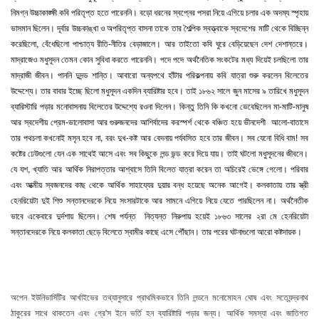
নিমগ্ন উচ্চাকাঙ্ক্ষী কবি পরিতৃপ্ত হতে পারেননি। বড়ো ধরনের স্বপ্নের পসরা নিয়ে এগিয়ে চলার এক অদম্য স্পৃহায়
ভাসমান ছিলেন। দূর্বার উচ্চকাঙ্খা ও অপরিতৃপ্ত বাসনা তাকে তার শৈল্পিক স্বত্ত্বাকে স্বদেশের মাটি থেকে বিচ্ছিন্ন
করেছিলো, বেঁধেছিলো পাশ্চাত্য রীতি-নীতির বেড়াজালে। আর তাইতো কবি ঘুরে বেড়িয়েছেন দেশ দেশান্তরে।
মাদ্রাজেও মধুসূদন তেমন কোন সুবিধা করতে পারেননি। পদে পদে অর্থনৈতিক সংকটের মধ্য দিয়েই চলছিলো তার
মাদ্রাজী জীবন। পাননি দুদন্ড শান্তি। আবারো অন্যপথে হাঁটার পরিকল্পনায় কবি যাত্রা শুরু করলেন বিলেতের
উদ্দেশ্যে। তার বাবার ইচ্ছে ছিলো মধুসূদন একদিন ব্যারিষ্টার হবে। তাই ১৮৬২ সালে জুন মাসের ৯ তারিখে মধুসূদন
ব্যারিস্টারি পড়ার মনোবাসনায় বিলেতের উদ্দেশ্যে রওনা দিলেন। কিন্তু তিনি কি কখনো ভেবেছিলেন মা-মাটি-মানুষ
আর স্বদেশীয় প্রেম-ভালোবাসা আর গুরুজনদের আশির্বাদের করস্পর্শ থেকে বঞ্চিত হয়ে ভীনদেশী আলো-বাতাসে
তার পথচলা কখনোই মসৃন হবে না, বরং দুখ-কষ্ট আর বেদনায় পর্যবসিত হবে তার জীবন। সব যেনো বিধি বাম! সব
কষ্টের ঢেউগুলো যেন এক সাথেই আসে এবং সব কিছুকে লন্ড ভন্ড করে দিয়ে যায়। তাই ঘটলো মধুসূদনের জীবনে।
যে যশ, খ্যাতি আর আর্থিক নিরাপত্তার আশ্বাসে তিনি বিলেত যাত্রা করেন তা অচিরেই ভেঙ্গে গেলো। পরিবার
এবং আত্মীয় স্বজনদের কাছ থেকে আর্থিক সাহায্যের দুয়ার বন্ধ হয়েছে অনেক আগেই। কলকাতায় তার স্ত্রী
হেনরিয়েটা দুই শিশু সন্তানদেরকে নিয়ে সংসারটাকে আর সামনে এগিয়ে নিয়ে যেতে পারছিলেন না। অর্থনৈতীক
ভাবে একেবারে দুর্দশায় ছিলেন। শেষ পর্যন্ত নিত্যন্ত নিরুপায় হয়েই ১৮৬৩ সালের ২রা মে হেনরিয়েটা
সন্তানদেরকে নিয়ে কলকাতা ছেড়ে বিলেতে স্বামীর কাছে এসে পৌঁছান। তার পরের ঘটনাগুলো আরো কষ্টদায়ক।
অপেন ইউনিভার্সিটির আর্খাইভের তথ্যানুসারে প্রাথমিকভাবে তিনি লন্ডনে মনোমোহন ঘোষ এবং সত্যেন্দ্রনাথ
ঠাকুরের সাথে থাকতেন এবং গ্রে'স ইনে ভর্তি হন ব্যারিষ্টারি পড়ার জন্য। আর্থিক সমস্যা এবং জাতিগত