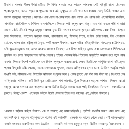
ঠিকানা। বাংলার শীতল উর্বরা মাটিতে কি নিবির মমতায় শুয়ে আছেন আমাদের সেই পূর্বসূরী বাংলা রেঁনেসার
প্রবাদপুরুষেরা, যাদের প্রেরনার গন্ডোলায় আর এই ভুখন্ডের নদ-নদী আর জল-হাওয়ায় বেড়ে উঠেছি আমরা এবং
কয়েক প্রজন্মের মানুষেরা। আমরা এখনো কোন না কোন ভাবে ধারন, লালন এবং পালন করি এই মনিষীদের দার্শনিক,
সামাজিক, রাজনৈতিক ও বৈশ্বিক ভাবনাগুলিকে। নিজকে করি সমৃদ্ধ এবং ঋজু। আর যারা করতে পারি না তারা
হয়তো হেঁটে চলি এই পান্ডুর অসুস্থ সময়ের বুকে কীট পতঙ্গের মতো অন্ধত্বের অভিশাপের বোঝা নিয়ে। ঈশ্বর
চন্দ্র বিদ্যাসাগর, মাইকেল মধুসূদন দত্ত, রাজনারায়ন বসু, দীনবন্ধু মিত্র, বংকিম চট্টোপাধ্যায়, মীর মোশারফ
হোসেন, হাসন রাজা, রবীন্দ্রনাথ ঠাকুর, কাজী নজরুল ইসলাম, আব্দুল করিম সাহিত্যবিশারদ, শরৎ চন্দ্র চট্টোপাধ্যায়,
দক্ষিনারন্জন মজুমদার সহ আরো অনেকে বাংলাকে দিয়েছেন এক বিশাল সাহিত্য ভান্ডার এবং আমাদেরকে শিখিয়েছেন
নান্দনিক পথে চলার উচ্ছ্বাস আর অমীয় প্রেরনা। তাঁদের একজন যিনি ঐতিহ্যের অনুবর্তিতা অমান্য করে নতুন ধ্যান
ধারনায় নিজকে উৎসর্গ করেছিলেন এক বিশাল স্বপ্নকে সামনে রেখে, কেড়ে নিয়েছিলেন আধুনিক বাংলা সাহিত্যের
প্রথম বিদ্রোহী কবির খেতাব, বাংলা নবজাগরনের পুরোধা, বাংলায় অমিত্রাক্ষর ছন্দের জনক, উনবিংশ শতাব্দীর শ্রেষ্ট
বাঙালী কবি, নাট্যকার এবং চিন্তাবিদ মাইকেল মধুসূদন দত্ত। কোন বৃত্তে যেন বাঁধা তাঁর জীবন নয়। স্থিততা যেন
অস্থিরতার সামিল। তাই তিনি ঘুরে বেড়িয়েছেন নানা জায়গায়, খুঁজে ফিরেছেন নতুনের আশায়। নিজকে আরো
সমৃদ্ধ, আরো বেগবান এবং ঋদ্ধতার আশায় তিনিও কিছুটা সময়ের জন্য পাড়ি দিয়েছিলেন বিলেতে। থেকেছিলেন
লন্ডনে। কিন্তু কেন? এই মহান কবিকে নিয়েই টেমসের তীরে নগর কাব্যের এই খন্ডটিকে সাঁজাবো।
'এতক্ষণে অরিন্দম কহিলা বিষাদে'- কে না শুনেছে এই কাব্যপংক্তিটি। প্রতিটি বাঙালীর মননে ধারন করে এই
কয়েকটি শব্দ। স্কুলের পাঠ্যপুস্তকে পড়েছি এই কবিতাটি। মেঘনাদ বধ কাব্যে থেকে নেয়া। এই কাব্যপঙ্‌ক্তি
বাঙালি সমাজের জনপরিসরে বহুল উচ্চারিত। মহাকবি মাইকেল মধুসূদন দত্ত বিরচিত মহাকাব্য 'মেঘনাদবধ' ।