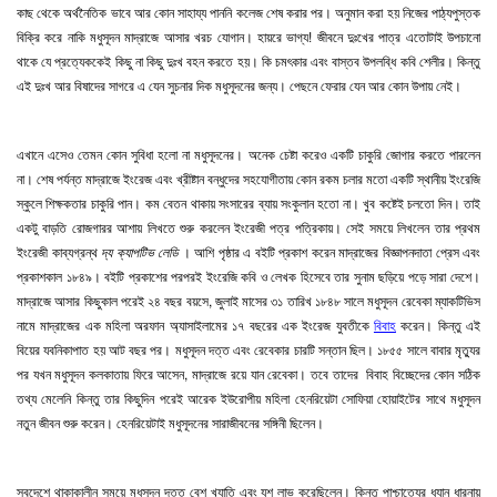
কাছ থেকে অর্থনৈতিক ভাবে আর কোন সাহায্য পাননি কলেজ শেষ করার পর। অনুমান করা হয় নিজের পাঠ্যপুস্তক
বিক্রি করে নাকি মধুসূদন মাদ্রাজে আসার খরচ যোগান। হায়রে ভাগ্য! জীবনে দুঃখের পাত্র এতোটাই উপচানো
থাকে যে প্রত্যেককেই কিছু না কিছু দুঃখ বহন করতে হয়। কি চমৎকার এবং বাস্তব উপলব্ধি কবি শেলীর। কিন্তু
এই দুঃখ আর বিষাদের সাগরে এ যেন সুচনার দিক মধুসূদনের জন্য। পেছনে ফেরার যেন আর কোন উপায় নেই।
এখানে এসেও তেমন কোন সুবিধা হলো না মধুসূদনের। অনেক চেষ্টা করেও একটি চাকুরি জোগার করতে পারলেন
না। শেষ পর্যন্ত মাদ্রাজে ইংরেজ এবং খ্রীষ্টান বন্ধুদের সহযোগীতায় কোন রকম চলার মতো একটি স্থানীয় ইংরেজি
স্কুলে শিক্ষকতার চাকুরি পান। কম বেতন থাকায় সংসারের ব্যায় সংকুলান হতো না। খুব কষ্টেই চলতো দিন। তাই
একটু বাড়তি রোজগারর আশায় লিখতে শুরু করলেন ইংরেজী পত্র পত্রিকায়। সেই সময়ে লিখলেন তার প্রথম
ইংরেজী কাব্যগ্রন্থ
দ্য ক্যাপটিভ লেডি
। আশি পৃষ্ঠার এ বইটি প্রকাশ করেন মাদ্রাজের বিজ্ঞাপনদাতা প্রেস এবং
প্রকাশকাল ১৮৪৯। বইটি প্রকাশের পরপরই ইংরেজি কবি ও লেখক হিসেবে তার সুনাম ছড়িয়ে পড়ে সারা দেশে।
মাদ্রাজে আসার কিছুকাল পরেই ২৪ বছর বয়সে, জুলাই মাসের ৩১ তারিখ ১৮৪৮ সালে মধুসূদন রেবেকা ম্যাকটিভিস
নামে মাদ্রাজের এক মহিলা অরফান অ্যাসাইলামের ১৭ বছরের এক ইংরেজ যুবতীকে
বিবাহ
করেন। কিন্তু এই
বিয়ের যবনিকাপাত হয় আট বছর পর। মধুসূদন দত্ত এবং রেবেকার চারটি সন্তান ছিল। ১৮৫৫ সালে বাবার মৃত্যুর
পর যখন মধুসূদন কলকাতায় ফিরে আসেন, মাদ্রাজে রয়ে যান রেবেকা। তবে তাদের বিবাহ বিচ্ছেদের কোন সঠিক
তথ্য মেলেনি কিন্তু তার কিছুদিন পরেই আরেক ইউরোপীয় মহিলা হেনরিয়েটা সোফিয়া হোয়াইটের সাথে মধুসূদন
নতুন জীবন শুরু করেন। হেনরিয়েটাই মধুসূদনের সারাজীবনের সঙ্গিনী ছিলেন।
স্বদেশে থাকাকালীন সময়ে মধুসূদন দত্ত বেশ খ্যাতি এবং যশ লাভ করেছিলেন। কিন্তু পাশ্চাত্যের ধ্যান ধারনায়