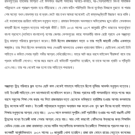
রাবনপুত্রের হাহাকার মিশ্রিত এই উপলদ্ধি বাঙালী সমাজের আনাচে-কানাচে, ঘর-গেরস্থালীতে কিংবা সামাজিক
পরিমন্ডলে এক প্রাঞ্জল প্রবাদ হয়ে দাঁড়িয়েছে। যে কোন কঠিন পরিস্থিতি কিংবা দূর্বোধ্য বিষয়কে বুঝতে না পারার
শেষ অন্তে যখন বোধগম্য হয় বা ভ্রম কেটে যায় তখন আমরা অনেকেই এই কাব্যপঙ্‌ক্তিটি উচ্চারণ করে থাকি।
এই মহাকাব্যের রচয়িতা মাইকেল মধুসূদন দত্ত। রামায়ন উপাখ্যান অবলম্বনে অমিত্রাক্ষর ছন্দে রচিত মেঘনাদবধ
কাব্যটি ছিলো
মধুসূদন দত্তের সর্বশ্রেষ্ঠ কীর্তি।
তিনি ১৮২৪ সালের ২৫শে জানুয়ারি বৃটিশ ভারতের অন্তর্ভুক্ত
বাংলা প্রদেশে (বর্তমানে বাংলাদেশ) যশোর জেলার কেশবপুরের কাছে সাগরদাঁড়ি নামক ছোট্ট গ্রামে এক সম্ভ্রান্ত
হিন্দু কায়স্ত পরিবারে জন্মগ্রহণ করেন।
তিনি
ছিলেন
রাজনারায়ণ
দত্ত
ও
তার
পত্নী
জাহ্নবী
দেবীর
একমাত্র
সন্তান।
তার পিতা ছিলেন কলকাতার সদর দেওয়ানী আদলতের একজন খ্যাতনামা উকিল। ছোটবেলা থেকেই তিনি
সাহিত্য ও কবিতা লেখার প্রতি গভীর আগ্রহ দেখিয়েছিলেন। মাত্র আট বছর বয়সে মাইকেল 'বীরাঙ্গনা' নামে তার
প্রথম কবিতাটি লেখেন। পনের বছর বয়সে এই কবিতাটি প্রকাশিত হয়েছিল, যা তাকে অনেক খ্যাতি ও স্বীকৃতি
এনে দেয়। তার পর থেকেই শুরু হলো তার সাহিত্যে পদচারনা।
সম্ভ্রান্ত হিন্দু পরিবারে জন্ম হলেও ছোট কাল থেকেই পাশ্চাত্য সাহিত্যে ছিলো দূর্নিবার আকর্ষন মধুসূদন দত্তের।
তাই ইংরেজী সাহিত্যে বেশ ভালোভাবেই মনোনিবেশ করেন। নিজের গ্রামের বাড়ী সাগরদাড়িতে মাত্র পনের বছর
বয়সে স্কুলের শিক্ষা শেষ করার পর পিতা রাজনারায়ন দত্ত ছেলেকে ভবিষ্যতে ব্যারিষ্টার হওয়ার আশায় কলকাতার
হিন্দু কলেজে ভর্তি করান। ইংরেজী পাঠ্যক্রমে মধুসূদন অধ্যায়ন শুরু করেন এবং খুব অল্প দিনের মধ্যেই পাশ্চাত্য
শিক্ষায় মধুসূদনের আগ্রহ বেড়ে যায়। ১৯৭৩ সালে কলকাতা সুপ্রীম কোর্ট প্রতিষ্ঠিত হওয়ার পর পরই বাঙালী এলিট
হিন্দুদের মধ্যে ইংরেজী ভাষা শেখার আগ্রহ বেড়ে যায়। আর সেই কারনেই নেটিভদের উন্নয়নের জন্য শিক্ষাবিদ
ডেভিড হেয়ার এবং রাজা রাধাকান্ত দেবের সার্বিক সহযোগীতায় কলকাতায় ইংরেজীতে শিক্ষাদানের প্রচলন শুরু হয়।
কলেজটি আনুষ্ঠানিকভাবে ১৮১৭ সালের ২০ জানুয়ারী খোলা হয়েছিল। রাজা রাম মোহন রায়ের নেতৃত্বে কলেজের