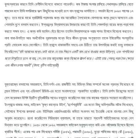
কুসংস্কারের কারনে তিনি বেশীদিন বিলেতে থাকতে পারেননি।
কম টাকায় সংসার চালিয়ে লেখাপড়াও চালিয়ে যেতে
পারবেন বলে তিনি সপরিবারে
অল্প কিছুদিনের মধ্যেই চলে যান ফ্রান্সের ভার্সাইতে। সময়টা ছিলো
১৮৬৩ সালের ১৭
জুন।
তবে মাঝে মাঝে ব্যারিষ্টারি পড়াশুনার জন্য বার আয়োজিত নৈশভোজে যোগদানের জন্য লন্ডনে আসতেন এবং
শেফার্ডস বুশে বসবাস করতেন। ঈশ্বরচন্দ্র বিদ্যাসাগরের উদারতার কারণেই তিনি শেষপর্যন্ত বারের জন্য পড়াশোনা
করতে সক্ষম হন। এ জন্য কবি যতদিন বেঁচে ছিলেন ততদিন বিদ্যাসাগরকে দয়ার সাগর হিসাবে বিবেচনা করতেন।
নানা বাধা-বিপত্তি আর অর্থনৈতিক দূরাবস্থার মধ্যে দিয়ে জীবন যুদ্ধের সংপৃক্ততা তাকে ইউরোপীয় সংস্কৃতির
প্রতি মোহভঙ্গ করে ফেলেছিল। তিনি ফ্রান্সে থাকাকালীন সময়ে এক চিঠিতে তার উপলব্ধির কথাই বন্ধু বসাককে
লিখেছিলেন:
“যদি আমাদের মধ্যে কেউ থাকে যে তার পিছনে একটি নাম রেখে যাওয়ার জন্য উদ্বিগ্ন, এবং পাশবিকের
মতো বিস্মৃতিতে চলে না যায়, সে যেন তার মাতৃভাষার জন্য নিজেকে উত্সর্গ করে। এটাই তার শেকড়,পরম বৈধ ক্ষেত্র
এবং জীবন চলার সারথী” (উৎস: বৃটিশ লাইব্রেরী)
যুক্তরাজ্যে বসবাসের সময়কালে, তিনি দর্শন এবং রাজনীতি সহ বিভিন্ন বিষয় সম্পর্কে অনেক প্রবন্ধ লিখেছেন যা
লন্ডন টাইমস এবং দ্য এডিনবার্গ রিভিউ-এর মতো সংবাদপত্রে প্রকাশিত হয়েছিল। তিনি চার্লস ডিকেন্সের মতো
বেশ কয়েকজন বিশিষ্ট ব্রিটিশ বুদ্ধিজীবীর সাথেও বন্ধুত্ব করেছিলেন যারা তার কাজের প্রচারে সহায়তা করেছিলেন।
ইংল্যান্ডে থাকার সময়, মাইকেল 'কৃষ্ণ কান্তের উইল', 'দুর্গেশানন্দিনী' এর মতো কিছু অবিশ্বরনীয় নাটক লিখেছেন,
সেইসাথে ঈশপের রূপকথা এবং উইলিয়াম ওয়ার্ডসওয়ার্থের কবিতা সংকলন সহ ইংরেজি থেকে বাংলায় বেশ কিছু
অনুবাদ করেছেন। রচনা করেছিলেন লিরিক্যাল ব্যালাডস, যা তাকে ভারতে স্বদেশী সাহিত্যিকদের মধ্যে বেশ
বিখ্যাত করে তুলেছিল।
১৮৫৮ থেকে ১৮৬২ সময়কালে মাইকেল মধুসূদন দত্ত কবি এবং নাট্যকার হিসেবে ছিলেন
খ্যাতির শীর্ষে। একের পর এক লিখেছেন শর্মিষ্ঠা (১৮৫৯), পদ্মাবতী (১৮৬০), বুড়ো শালিকের ঘাড়ে রোঁ (১৮৬০),