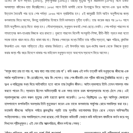
একেই কি বলে সভ্যতা
(১৮৬০),
কৃষ্ণকুমারী
(১৮৬১)। এছাড়া মৃত্যুর পূর্বে
মায়াকানন
(১৮৭৪) নামে একটি
অসমাপ্ত নাটকেও হাত দিয়েছিলেন।
১৮৬৫ সালে তিনি ভার্সাই থেকে ইংল্যান্ডে ফিরে আসেন এবং দুঃখ কষ্টের
উত্তাল বৈতরনী পার হয়ে শেষ পর্যন্ত ১৮৬৬ সালে ব্যারিস্টার হন। ৫ই জানুয়ারী তিনি আইন অনুশীলনের জন্য
কলকাতায় ফিরে আসেন, কিন্তু ব্যারিস্টার হিসাবে তিনি ভালভাবে গৃহীত হননি। তার কয়েক বছর পর ১৮৭০ সালে
তিনি অনুশীলন ছেড়ে দিতে বাধ্য হন। সৌভাগ্যক্রমে, মধুসূদন কখনই লেখা ছেড়ে দেননি। শেষ পর্যন্ত পারলেন না
পাশ্চাত্যের জল-হাওয়ায় নিজকে ধরে রাখতে। বুঝতে পারলেন বিদেশী সংস্কৃতি-শিক্ষা, রীতি-নীতি গ্রহন করা যতো
সহজ তাকে ধারন করে বেঁচে থাকা যায় না। নিজের শেকড়ের মধ্যে নিহীত তার স্বীয় স্বত্তা, আত্ম পরিচয়, নান্দনিক
উৎকর্ষতা এবং পরম শান্তিতে বেঁচে থাকার নির্ভরতা। এই উপলব্ধি আর দুঃখ-কষ্টের বঞ্চনা থেকে নিজকে মুক্ত
করার জন্য পাঁচ বছর বিদেশে থাকার পর মাইকেল মধুসূদন দত্ত অবশেষে স্বদেশে ফিরে আসেন।
“মানুষ যাহা চায় তা পায় না, আর যাহা পায় তাহা চায় না”। কবি গুরুর এই দর্শন তত্বটি কবি মধুসূদনের জীবনের এক
সার্থক প্রতিফলক। কি চেয়েছিলেন, আর কি পেলেন। তার শেষ জীবনটা যেন গ্রীক নাটকের ট্র্যাজিডির মতো। খুব
দুঃখ ও দারিদ্র্যের মধ্য দিয়ে অতিবাহিত হতে থাকে তার দৈনন্দিন জীবন। আইন ব্যবসায়ে তিনি তেমন সাফল্য লাভ
করতে পারেন নি। স্বভাবে ছিলেন অমিতব্যায়ী যা এক সময় তাকে চরম ঋনগ্রস্থতার মধ্যে ঠেলে দেয়। এই
প্রবাদপুরুষের এমন করুন মৃত্যুর কেউ হয়তো কল্পনা করেননি। ১৮৭৩ খ্রিষ্টাব্দের ২৯ জুন আলিপুর জেনারেল
হাসপাতালে কপর্দকহীন অবস্থায় তিনি মৃত্যুবরণ করেন এবং তাকে কলকাতার সার্কুলার রোডে সমাধিস্থ করা হয়।
মহাকবি জীবনের অন্তিম পর্যায়ে জন্মভূমির প্রতি তার সুগভীর ভালোবাসার চিহ্ন রেখে গেছেন অবিস্মরণীয়
পংক্তিমালায়। তার সমাধিস্থলে লেখা রয়েছে সেই বিখ্যাত কবিতাটি যেখানে কবি মাইকেল নামটিকে কর্তন করে শুধু
লিখলেন শ্রীমধুসূদন। এই যেন তাঁর আত্মপরিচয়, জীবন দর্শনের শেকড় :
'দাঁড়াও পথিকবর, জন্ম যদি তব বঙ্গে! তিষ্ঠ ক্ষণকাল! ……………….দত্তকুলোদ্ভব কবি শ্রীমধুসূদন! যশোরে