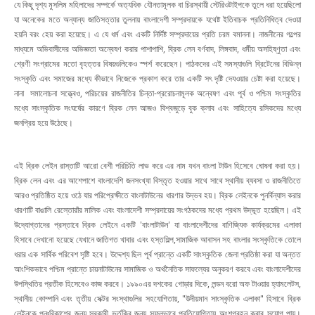
যে কিছু দৃশ্য মুসলিম মহিলাদের সম্পর্কে অত্যধিক যৌনতামূলক বা চিরস্থায়ী স্টেরিওটাইপকে তুলে ধরা হয়েছিলো
যা অনেকের মতে অন্যান্য জাতিসত্তার তুলনায় বাংলাদেশী সম্প্রদায়কে যথেষ্ট ইতিবাচক প্রতিনিধিত্ব দেওয়া
হয়নি বরং হেয় করা হয়েছে। এ যে ধর্ম এবং একটি নির্দিষ্ট সম্প্রদায়ের প্রতি চরম বমাননা। নাজনীনের গল্পের
মাধ্যমে অভিবাসীদের অভিজ্ঞতা অন্বেষণ করার পাশাপাশি, ব্রিক লেন বর্ণবাদ, লিঙ্গবাদ, ধর্মীয় অসহিষ্ণুতা এবং
শ্রেণী সংগ্রামের মতো বৃহত্তর বিষয়গুলিকেও স্পর্শ করেছেন। পাঠকদের এই সমস্যাগুলি ব্রিটেনের বিভিন্ন
সংস্কৃতি এবং সমাজের মধ্যে কীভাবে নিজেকে প্রকাশ করে তার একটি সৎ দৃষ্টি দেযওয়ার চেষ্টা করা হয়েছে।
নানা সমালোচনা সত্ত্বেও, পরিচয়ের রাজনীতির চিন্তা-প্ররোচনামূলক অন্বেষণ এবং পূর্ব ও পশ্চিম সংস্কৃতির
মধ্যে সাংস্কৃতিক সংঘর্ষের কারণে ব্রিক লেন আজও বিশ্বজুড়ে বুক ক্লাব এবং সাহিত্যে রসিকদের মধ্যে
জনপ্রিয় হয়ে উঠেছে।
এই ব্রিক লেইন রাস্তাটি আরো বেশী পরিচিতি লাভ করে এর নাম যখন বাংলা টাউন হিসেবে ঘোষনা করা হয়।
ব্রিক লেন এবং এর আশেপাশে বাংলাদেশি জনসংখ্যা বিস্তৃত হওয়ার সাথে সাথে স্থানীয় ব্যবসা ও রাজনীতিতে
আরও প্রতিষ্ঠিত হয়ে ওঠে যার পরিপ্রেক্ষীতে বাংলাটাউনের ধারণার উদ্ভব হয়। ব্রিক লেইনকে পুনর্বিন্যাস করার
ধারণাটি বাঙালি রেস্তোরাঁর মালিক এবং বাংলাদেশী সম্প্রদায়ের সংগঠকদের মধ্যে প্রথম উদ্ভূত হয়েছিল। এই
উদ্যোগ্তাদের প্রস্তাবে ব্রিক লেইনে একটি 'বাংলাটাউন' যা বাংলাদেশীদের বাণিজ্যিক কার্যক্রমের এলাকা
হিসাবে দেখানো হয়েছে যেখানে জাতিগত খাবার এবং হস্তশিল্প,সামাজিক আবাসন সহ বাংলার সংস্কৃতিকে তোলে
ধরার এক সার্বিক পরিবেশ সৃষ্টি হবে। উদ্দেশ্য ছিল পূর্ব প্রান্তে একটি সাংস্কৃতিক জেলা প্রতিষ্ঠা করা যা অন্তত
আংশিকভাবে পশ্চিম প্রান্তে চায়নাটাউনের সামাজিক ও অর্থনৈতিক সাফল্যের অনুকরণ করবে এবং বাংলাদেশীদের
উপস্থিতির প্রতীক হিসেবেও কাজ করবে। ১৯৯০এর দশকের গোড়ার দিকে, লন্ডন বরো অফ টাওয়ার হ্যামলেটস,
স্থানীয় কোম্পানি এবং তৃতীয় সেক্টর সংস্থাগুলির সহযোগিতায়, "উদীয়মান সাংস্কৃতিক এলাকা" হিসাবে ব্রিক
লেইনকে পুনঃবিকাশের জন্য সরকারী ভর্তুকির জন্য সফলভাবে প্রতিযোগিতায় অংশগ্রহন করার সুযোগ পায়।