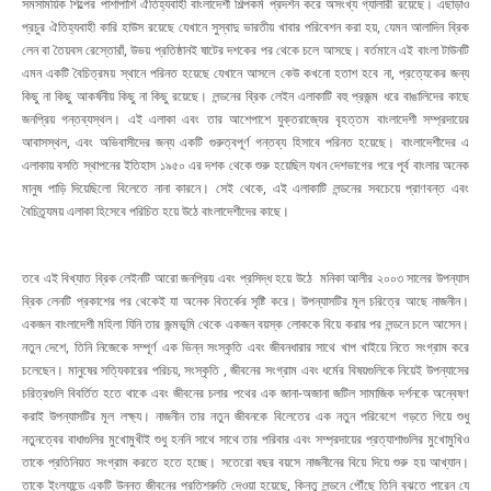
সমসাময়িক শিল্পের পাশাপাশি ঐতিহ্যবাহী বাংলাদেশী শিল্পকর্ম প্রদর্শন করে অসংখ্য গ্যালারী রয়েছে। এছাড়াও
প্রচুর ঐতিহ্যবাহী কারি হাউস রয়েছে যেখানে সুস্বাদু ভারতীয় খাবার পরিবেশন করা হয়, যেমন আলাদিন ব্রিক
লেন বা তৈয়বস রেস্তোরাঁ, উভয় প্রতিষ্ঠানই ষাটের দশকের পর থেকে চলে আসছে। বর্তমানে এই বাংলা টাউনটি
এমন একটি বৈচিত্রময় স্থানে পরিনত হয়েছে যেখানে আসলে কেউ কখনো হতাশ হবে না, প্রত্যেকের জন্য
কিছু না কিছু আকর্ষনীয় কিছু না কিছু রয়েছে। লন্ডনের ব্রিক লেইন এলাকাটি বহু প্রজন্ম ধরে বাঙালিদের কাছে
জনপ্রিয় গন্তব্যস্থল। এই এলাকা এবং তার আশেপাশে যুক্তরাজ্যের বৃহত্তম বাংলাদেশী সম্প্রদায়ের
আবাসস্থল, এবং অভিবাসীদের জন্য একটি গুরুত্বপূর্ণ গন্তব্য হিসাবে পরিনত হয়েছে। বাংলাদেশীদের এ
এলাকায় বসতি স্থাপনের ইতিহাস ১৯৫০ এর দশক থেকে শুরু হয়েছিল যখন দেশভাগের পরে পূর্ব বাংলার অনেক
মানুষ পাড়ি দিয়েছিলো বিলেতে নানা কারনে। সেই থেকে, এই এলাকাটি লন্ডনের সবচেয়ে প্রাণবন্ত এবং
বৈচিত্র্যময় এলাকা হিসেবে পরিচিত হয়ে উঠে বাংলাদেশীদের কাছে।
তবে এই বিখ্যাত ব্রিক লেইনটি আরো জনপ্রিয় এবং প্রসিদ্ধ হয়ে উঠে মনিকা আলীর ২০০৩ সালের উপন্যাস
ব্রিক লেনটি প্রকাশের পর থেকেই যা অনেক বিতর্কের সৃষ্টি করে। উপন্যাসটির মূল চরিত্রে আছে নাজনীন।
একজন বাংলাদেশী মহিলা যিনি তার জন্মভূমি থেকে একজন বয়স্ক লোককে বিয়ে করার পর লন্ডনে চলে আসেন।
নতুন দেশে, তিনি নিজেকে সম্পূর্ণ এক ভিন্ন সংস্কৃতি এবং জীবনধারার সাথে খাপ খাইয়ে নিতে সংগ্রাম করে
চলেছেন। মানুষের সত্যিকারের পরিচয়, সংস্কৃতি , জীবনের সংগ্রাম এবং ধর্মের বিষয়গুলিকে নিয়েই উপন্যাসের
চরিত্রগুলি বিবর্তিত হতে থাকে এবং জীবনের চলার পথের এক জানা-অজানা জটিল সামাজিক দর্শনকে অন্বেষণ
করাই উপন্যাসটির মূল লক্ষ্য। নাজনীন তার নতুন জীবনকে বিলেতের এক নতুন পরিবেশে গড়তে গিয়ে শুধু
নতুনত্বের বাধাগুলির মুখোমুখীই শুধু হননি সাথে সাথে তার পরিবার এবং সম্প্রদায়ের প্রত্যাশাগুলির মুখোমুখিও
তাকে প্রতিনিয়ত সংগ্রাম করতে হতে হচ্ছে। সতেরো বছর বয়সে নাজনীনের বিয়ে দিয়ে শুরু হয় আখ্যান।
তাকে ইংল্যান্ডে একটি উন্নত জীবনের প্রতিশ্রুতি দেওয়া হয়েছে, কিন্তু লন্ডনে পৌঁছে তিনি বুঝতে পারেন যে