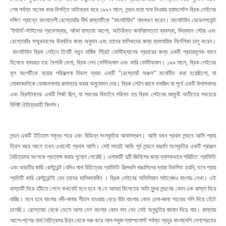
শেষ পর্যন্ত অনেক বাধা-বিপত্তি অতিক্রম করে ১৯৯৭ সালে, লন্ডন বরো অফ টাওয়ার হ্যামলেটস ব্রিক লেইনের
দক্ষিণ প্রান্তে বাংলাদেশী রেস্তোরাঁর দীর্ঘ রাস্তাটিকে "বাংলাটাউন" নামকরণ করেন। বাংলাটাউন ডেভেলপমেন্ট
'ইস্টার্ন'-স্টাইলের প্রবেশদ্বার, আঁকা রাস্তার আলো, অতিরিক্ত জননিরাপত্তা ব্যবস্থা, বিদ্যমান স্টোর এবং
রেস্তোরাঁর সম্মুখভাগের উন্নতির জন্য অনুদান এবং তাদের মালিকদের জন্য ব্যবসায়িক নির্দেশিকা চালু করেন।
বাংলাটাউন ব্রিক লেইনে তিনটি নতুন বার্ষিক স্ট্রিট ফেস্টিভ্যালের প্রচারের জন্য একটি প্রচারমূলক বাহন
হিসেবে ব্যবহৃত হয়: বৈশাখী মেলা, ব্রিক লেন ফেস্টিভ্যাল এবং কারি ফেস্টিভ্যাল। ১৯৯ সালে, ব্রিক লেইনের
মূল অংশটিকে বরোর পরিকল্পনা বিভাগ দ্বারা একটি "রেস্তোরাঁ অঞ্চল" মনোনীত করা হয়েছিলো, যা
দোকানগুলিকে ভোজনশালায় রূপান্তর করার অনুমোদন দেয়। ব্রিক লেইন জামে মসজিদ যা পূর্বে একটি উপাসনালয়
এবং খ্রিস্টানদের একটি গির্জা ছিল, যা সময়ের বিবর্তনে পরিনত হয় ব্রিক লেইনের বহুমুখী অতীতের সবচেয়ে
বিশিষ্ট ঐতিহ্যবাহী নিদর্শন।
লন্ডন একটি ইতিহাস সমৃদ্ধ শহর এবং বিভিন্ন সংস্কৃতির আবাসস্থল। আমি যখন প্রথম লন্ডনে আসি প্রায়
ত্রিশ বছর আগে তখন এখানেই প্রথম আসি। সেই সময়ই আমি পূর্ব লন্ডনে বাঙালি সংস্কৃতির একটি প্রাঞ্জল
বৈচিত্রময় অংশকে প্রত্যক্ষ করার সুযোগ পেয়েছি। এলাকাটি দুটি জিনিসের জন্য ব্যাপকভাবে পরিচিত: গ্রাফিতি
এবং ভারতীয় কারি রেস্টুরেন্ট।যদিও নানা বিচিত্রের গ্রাফিতি শিল্পগুলি বাঙালিদের দ্বারা বিকশিত হয়নি, তবে প্রায়
প্রতিটি কারি রেস্টুরেন্টই যেন তাদের মালিকানাধীন । ব্রিক লেইনের অফিসিয়াল সাইনেজও বাংলায় লেখা। এই
রাস্তাটি দিয়ে হাঁটতে গেলে কখনোই মনে হবে না যে আমরা বিলেতের অতি সুন্দর লন্ডনের কোন এক রাস্তা দিয়ে
যাচ্ছি। মনে হবে বাংলার নদী-নালার শীতল হাওয়ায় বেড়ে উঠা বাংলার কোন চেনা-জানা শহরের গলি দিয়ে হেঁটে
চলেছি। রেস্তোরা থেকে ভেসে আসা দেশ বাংলার কোন গান যেন সেই অনুভূতির জানান দিয়ে যায়। রাস্তার
আশে-পাশের নানা বৈচিত্রময় চিহ্ন থেকে শুরু করে লাল-সবুজ ল্যাম্পপোস্ট পর্যন্ত প্রচুর বাংলাদেশি দেশপ্রেমের