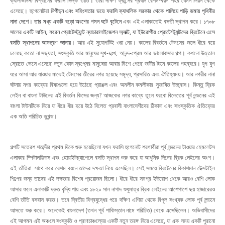
ক্যালভিনিস্ট বিশ্বাসের ফরাসি সিল্ক তাঁতি। তারা দক্ষিণ ফ্রান্সের প্রধান রেশম-বয়ন শহর যেমন লিয়ন থেকে
এসেছে। হুগেনোটরা
নিপীড়ন এবং সহিংসতার ভয়ে ফরাসি ক্যাথলিক সরকার থেকে পালিয়ে পাড়ি জমায় পৃথিবীর
নানা দেশে। তার মধ্য একটি বড়ো অংশের গমন ঘটে বৃটেনে
এবং এই এলাকাতেই বসতী স্থাপন করে।
১৭০৮
সালের একটি আইন, ফরেন প্রোটেস্ট্যান্ট ন্যাচারালাইজেশন অ্যাক্ট, যা ইউরোপীয় প্রোটেস্ট্যান্টদের ব্রিটেনে এসে
বসতি স্থাপনের আমন্ত্রণ জানায়।
আর এই সুযোগটিই ওরা নেয়। কালের বিবর্তনে টেমসের জলে ধীরে বয়ে
চলেছে কতো না সভ্যতা, সংস্কৃতি আর মানুষের সুখ-দুঃখ, আনন্দ-প্রেম আর ভালোবাসার গল্প। কখনো উত্তাল
স্রোতে ভেসে এসেছে নতুন কোন স্বপ্নের মানুষেরা আবার মিশে গেছে ভাটীর টানে কালের গহব্বরে। যুগ যুগ
ধরে আসা আর যাওয়ার মাঝেই টেমসের তীরের নগর হয়েছে সমৃদ্ধ, প্রসারিত এবং ঐতিহ্যময়। আর নগরীর নানা
ঘটনায় নগর কাব্যের বিষয়গুলো হয়ে উঠেছে প্রাঞ্জল এবং অমলীন কমলীকার সুভাষিত উচ্ছ্বাস। কিন্তু ব্রিক
লেইন বা বাংলা টাউনের এই বিবর্তন কিসের জন্য? আজকের নগর কাব্যে তুলে ধরবো বিলেতের পূর্ব লন্ডনের এই
বাংলা টাউনটিকে নিয়ে যা ধীরে ধীর হয়ে উঠে বিলেত প্রবাসী বাংলাদেশীদের ঠিকানা এবং সাংস্কৃতিক ঐতিহ্যের
এক অতি পরিচিত ভুখন্ড।
গল্পটি সতেরশ শতাব্দীর প্রথম দিকে শুরু হয়েছিলো যখন ফরাসি হুগেনোট শরণার্থীরা পূর্ব লন্ডনের টাওয়ার হেমলেটস
এলাকার স্পিটালফিল্ডস এবং হোয়াইটচ্যাপেলে বসতি স্থাপন শুরু করে যা আধুনিক দিনের ব্রিক লেইনের অংশ।
এই তাঁতিরা সাথে করে রেশম বয়নে তাদের দক্ষতা নিয়ে এসেছিল। সেই সময়ে ব্রিটেনের বিকাশমান টেক্সটাইল
শিল্পের জন্য তাদের এই দক্ষতার বিশেষ প্রয়োজন ছিলো। ধীরে ধীরে সমগ্র ইউরোপ থেকে আরও বেশি লোক
আসার ফলে এলাকাটি দ্রুত বৃদ্ধি পায় এবং ১৮২০ সাল নাগাদ শুধুমাত্র ব্রিক লেইনের আশেপাশে ছয় হাজারেরও
বেশি তাঁতি বসবাস করত। তবে দ্বিতীয় বিশ্বযুদ্ধের পরে দক্ষিণ এশিয়া থেকে বিপুল সংখ্যক লোক পূর্ব লন্ডনে
আসতে শুরু করে। অনেকেই বাংলাদেশ (তখন পূর্ব পাকিস্তান নামে পরিচিত) থেকে এসেছিলেন। অভিবাসীদের
এই আগমন এই অঞ্চলে সংস্কৃতি ও প্রাণচাঞ্চল্যের একটি নতুন তরঙ্গ নিয়ে এসেছে, যা এক সময় একটি পুরানো