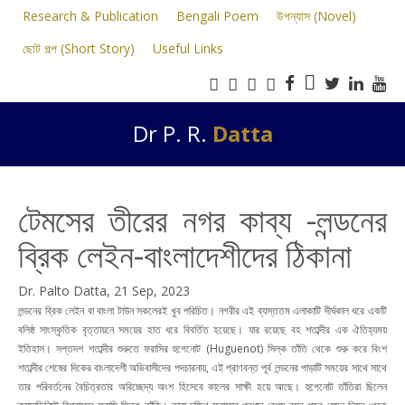
Research & Publication
Bengali Poem
উপন্যাস (Novel)
ছোট গল্প (Short Story)
Useful Links
Dr P. R.
Datta
টেমসের তীরের নগর কাব্য -লন্ডনের
ব্রিক লেইন-বাংলাদেশীদের ঠিকানা
Dr. Palto Datta, 21 Sep, 2023
লন্ডনের ব্রিক লেইন বা বাংলা টাউন সকলেরই খুব পরিচিত। নগরীর এই ব্যস্ততম এলাকাটি দীর্ঘকাল ধরে একটি
বলিষ্ঠ সাংস্কৃতিক বৃত্তায়নে সময়ের হাত ধরে বিবর্তিত হয়েছে। যার রয়েছে বহ শতাব্দীর এক ঐতিহ্যময়
ইতিহাস। সপ্তদশ শতাব্দীর শুরুতে ফরাসির হুগেনোট (Huguenot) সিল্ক তাঁতি থেকে শুরু করে বিংশ
শতাব্দীর শেষের দিকের বাংলাদেশী অভিবাসীদের পদচারনায়, এই প্রাণবন্ত পূর্ব লন্ডনের পাড়াটি সময়ের সাথে সাথে
তার পরিবর্তনের বৈচিত্রতার অবিচ্ছেদ্য অংশ হিসেবে কালের সাক্ষী হয়ে আছে। হুগেনোট তাঁতিরা ছিলেন