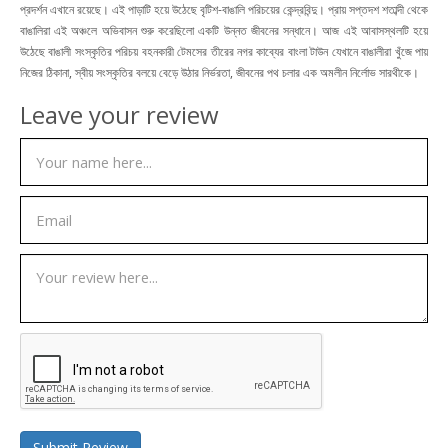
প্রদর্শন এখানে রয়েছে। এই পাড়াটি হয়ে উঠেছে বৃটিশ-বাঙালি পরিচয়ের কেন্দ্রবিন্দু। প্রায় সপ্তদশ শতাব্দী থেকে
বাঙালিরা এই অঞ্চলে অভিবাসন শুরু করেছিলো একটি উন্নত জীবনের সন্ধানে। আজ এই আবাসস্থলটি হয়ে
উঠেছে বাঙালী সংস্কৃতির পরিচয় বহনকারী টেমসের তীরের নগর কাব্যের বাংলা টাউন যেখানে বাঙালীরা খুঁজে পায়
নিজের ঠিকানা, স্বীয় সংস্কৃতির বলয়ে বেড়ে উঠার নির্ভরতা, জীবনের পথ চলার এক অমলীন নির্লোভ সারথীকে।
Leave your review
Submit Review