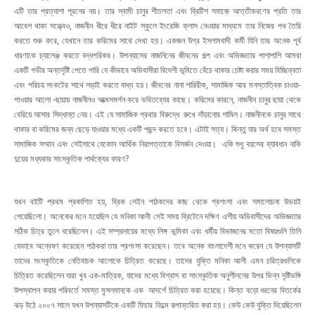
এটি তার প্রত্যাশা পূরনের নয়। তার স্বামী চানুর শীতলতা এবং ব্রিটিশ সমাজে আত্তীকরণের প্রতি তার
আবেশ থাকা সত্ত্বেও, নাজনীন ধীরে ধীরে নাইট স্কুলে ইংরেজি ক্লাস নেওয়ার মাধ্যমে তার নিজের পথ তৈরি
করতে শুরু করে, যেখানে তার করিমের সাথে দেখা হয়। একজন উগ্র ইসলামবাদী কর্মী যিনি তার অনেক পূর্ব
ধারণাকে চ্যালেঞ্জ করতে বদ্ধপরিকর। উপন্যাসের নাজনিনের জীবনের গল্প এবং অভিজ্ঞতার পাশাপাশি আমরা
একটি গভীর অন্তর্দৃষ্টি পেতে পারি যে কীভাবে অভিবাসীরা বিদেশী ভূমিতে বেঁচে থাকার চেষ্টা করার সময় বিচ্ছিন্নতা
এবং পরিচয় সংকটের সাথে লড়াই করতে বাধ্য হয়। জীবনের নানা শারিরীক, সামাজিক আর মনস্তাত্বিক চাওয়া-
পাওয়ার আলো -ছায়ায় নাজনীনও আত্মসমর্পন করে ভবিতব্যের কাছে। করিমের কারনে, নাজনীন চানুর ছায়া থেকে
বেরিয়ে আসার সিদ্ধান্ত নেয়। এই যে সামাজিক প্রথার বিরুদ্ধে রুখে দাঁড়ানোর শামিল। নাজনীনকে চানুর সাথে
থাকার বা করিমের জন্য ছেড়ে যাওয়ার মধ্যে একটি পছন্দ করতে হবে। এটাই সত্য। কিন্তু যার অর্থ হবে সমস্ত
সামাজিক সম্মান এবং সেইসাথে যেকোন আর্থিক নিরাপত্তাকে বিসর্জন দেওয়া। একি শুধু বয়সের ব্যাবধান নাকি
দুয়ের মধ্যকার সাংস্কৃতিক পার্থক্যের কারণ?
যখন বইটি প্রথম প্রকাশিত হয়, ব্রিক লেইন পাঠকদের কাছ থেকে প্রশংসা এবং সমালোচনা উভয়ই
পেয়েছিলো। অনেকের মনে হয়েছিল যে মনিকা আলী সেই সময় ব্রিটেনে দক্ষিণ এশীয় অভিবাসীদের অভিজ্ঞতার
সঠিক চিত্র তুলে ধরেছিলেন। এই সম্প্রদায়ের মধ্যে লিঙ্গ ভূমিকা এবং ধর্মীয় বিভাজনের মতো বিষয়গুলি তিনি
যেভাবে অন্বেষণ করেছেন পাঠকরা তার প্রশংসা করেছেন। তবে অনেক বাংলাদেশী মনে করেন যে উপন্যাসটি
তাদের সংস্কৃতিকে নেতিবাচক আলোকে চিত্রিত করেছে। তাদের যুক্তি মনিকা আলী এমন চরিত্রগুলিকে
চিত্রিত করেছিলেন যারা খুব এক-মাত্রিক, যাদের মধ্যে বিশ্বাস বা সাংস্কৃতিক অনুশীলনের উপর ভিন্ন দৃষ্টিভঙ্গি
উপস্থাপন করার পরিবর্তে সমস্ত মুসলমানকে এক আদর্শে চিত্রিত করা হয়েছে। কিন্ত বড়ো ধরনের বিতর্কের
ঝড় উঠে ২০০৭ সালে যখন উপন্যাসটিকে একটি ফিচার ফিল্মে রূপান্তরিত করা হয়। কেউ কেউ যুক্তি দিয়েছিলেন