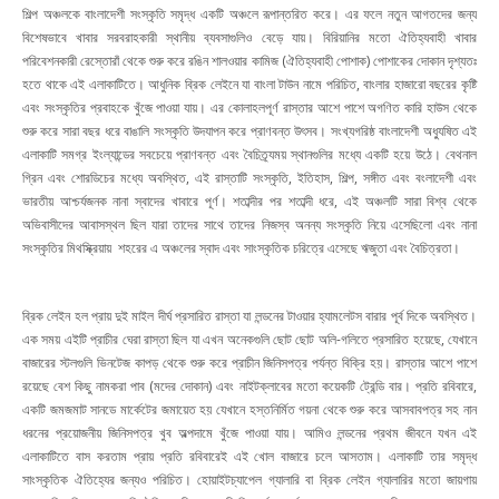
শিল্প অঞ্চলকে বাংলাদেশী সংস্কৃতি সমৃদ্ধ একটি অঞ্চলে রূপান্তরিত করে। এর ফলে নতুন আগতদের জন্য
বিশেষভাবে খাবার সরবরাহকারী স্থানীয় ব্যবসাগুলিও বেড়ে যায়। বিরিয়ানির মতো ঐতিহ্যবাহী খাবার
পরিবেশনকারী রেস্তোরাঁ থেকে শুরু করে রঙিন শালওয়ার কামিজ (ঐতিহ্যবাহী পোশাক) পোশাকের দোকান দৃশ্যতঃ
হতে থাকে এই এলাকাটিতে। আধুনিক ব্রিক লেইনে যা বাংলা টাউন নামে পরিচিত, বাংলার হাজারো বছরের কৃষ্টি
এবং সংস্কৃতির প্রবাহকে খুঁজে পাওয়া যায়। এর কোলাহলপূর্ণ রাস্তার আশে পাশে অগণিত কারি হাউস থেকে
শুরু করে সারা বছর ধরে বাঙালি সংস্কৃতি উদযাপন করে প্রাণবন্ত উৎসব। সংখ্যগরিষ্ঠ বাংলাদেশী অধ্যুষিত এই
এলাকাটি সমগ্র ইংল্যান্ডের সবচেয়ে প্রাণবন্ত এবং বৈচিত্র্যময় স্থানগুলির মধ্যে একটি হয়ে উঠে। বেথনাল
গ্রিন এবং শোরডিচের মধ্যে অবস্থিত, এই রাস্তাটি সংস্কৃতি, ইতিহাস, শিল্প, সঙ্গীত এবং বংলাদেশী এবং
ভারতীয় আশ্চর্যজনক নানা স্বাদের খাবারে পূর্ণ। শতাব্দীর পর শতাব্দী ধরে, এই অঞ্চলটি সারা বিশ্ব থেকে
অভিবাসীদের আবাসস্থল ছিল যারা তাদের সাথে তাদের নিজস্ব অনন্য সংস্কৃতি নিয়ে এসেছিলো এবং নানা
সংস্কৃতির মিথস্ক্রিয়ায় শহরের এ অঞ্চলের স্বাদ এবং সাংস্কৃতিক চরিত্রে এসেছে ঋজুতা এবং বৈচিত্রতা।
ব্রিক লেইন হল প্রায় দুই মাইল দীর্ঘ প্রসারিত রাস্তা যা লন্ডনের টাওয়ার হ্যামলেটস বারার পূর্ব দিকে অবস্থিত।
এক সময় এইটি প্রাচীর ঘেরা রাস্তা ছিল যা এখন অনেকগুলি ছোট ছোট অলি-গলিতে প্রসারিত হয়েছে, যেখানে
বাজারের স্টলগুলি ভিনটেজ কাপড় থেকে শুরু করে প্রাচীন জিনিসপত্র পর্যন্ত বিক্রি হয়। রাস্তার আশে পাশে
রয়েছে বেশ কিছু নামকরা পাব (মদের দোকান) এবং নাইটক্লাবের মতো কয়েকটি ট্রেন্ডি বার। প্রতি রবিবারে,
একটি জমজমাট সানডে মার্কেটের জমায়েত হয় যেখানে হস্তনির্মিত গয়না থেকে শুরু করে আসবাবপত্র সহ নান
ধরনের প্রয়োজনীয় জিনিসপত্র খুব অল্পদামে খুঁজে পাওয়া যায়। আমিও লন্ডনের প্রথম জীবনে যখন এই
এলাকাটিতে বাস করতাম প্রায় প্রতি রবিবারেই এই খোল বাজারে চলে আসতাম। এলাকাটি তার সমৃদ্ধ
সাংস্কৃতিক ঐতিহ্যের জন্যও পরিচিত। হোয়াইটচ্যাপেল গ্যালারি বা ব্রিক লেইন গ্যালারির মতো জায়গায়