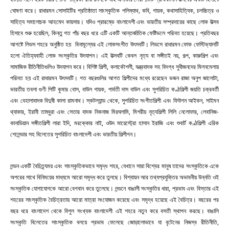
ঘোষণা করে। রাধারমন সোসাইটির প্রতিষ্ঠাতা সাংস্কৃতিক পলিম্যাথ, কবি, গায়ক, কথাসাহিত্যিক, চলচ্চিত্র ও
সাহিত্য সমালোচক আহমেদ কায়সার। যদিও প্রারম্ভে বাংলাদেশী এবং ভারতীয় সম্প্রদায়ের কাছে লোক উত্সব
হিসাবে শুরু হয়েছিল, কিন্তু গত পাঁচ বছর ধরে এটি একটি আন্তর্জাতিক ফেষ্টিভলে পরিনত হয়েছে। প্রতিবছর
আগষ্টে লিডস শহরে অনুষ্ঠিত হয় বিনামূল্যের এই লোকসংগীত উৎসবটি। লিডসে রাধারমন ফোক ফেস্টিভ্যালটি
হলো ঐতিহ্যবাহী লোক সংস্কৃতির উদযাপন। এই উত্সবটি কেবল নৃত্য বা সঙ্গীতই নয়, গল্প, কারুশিল্প এবং
সামাজিক রীতিনীতিগুলিও উদযাপন করে। বিশিষ্ট শিল্পী, কলাকৌশলী, যন্ত্রবাদক সহ বিদগ্ধ সুধীজনদের মিলনমেলায়
পরিনত হয় এই রাধারমন উৎসবটি। গত বছরগুলির আগত শিল্পীদের মধ্যে রয়েছেন ভজন রাজা অনুপ জালোটা,
ভারতীয় তবলা গুণী পিটি কুমার বোস, বাউল গায়ক, পার্বতী দাস বাউল এবং সুপরিচিত কণ্ঠশিল্পী জয়তি চক্রবর্তী
এবং বেহালাবাদক বিদুষী কালা রামনাথ। স্কটল্যান্ড থেকে, সুপরিচিত সংগীতশিল্পী এবং ফিউশন আইকন, সাইমন
থ্যাকার, ইরানী তাম্বুরা এবং সেতার বাদক নিকনাজ মিরঘলামি, মিশরীয় নৃত্যশিল্পী লিলি নেলোফার, লেবানিজ-
কানাডিয়ান সঙ্গীতশিল্পী লারা ইদি, মরক্কোর নাই, ওউদ মায়েস্ট্রো হাসান ইরাজি এবং শুবার্ট কণ্ঠশিল্পী এরিক
শেলেন্ডার সহ বিলেতের সুপরিচিত বাংলাদেশী এবং ভারতীয় শিল্পীগন।
লন্ডন একটি বৈচিত্র্যময় এবং সাংস্কৃতিকভাবে সমৃদ্ধ শহর, যেখানে সারা বিশ্বের মানুষ তাদের সংস্কৃতিকে একে
অপরের সাথে বিনিময়ের মাধ্যমে আরো সমৃদ্ধ করে তুলছে। বিশ্বায়ন আর তথ্যপ্রযুক্তির অভাবনীয় উন্নতি ওই
সংস্কৃতিক যোগাযোগকে আরো বেগবান করে তুলেছে।
লন্ডনে বাঙালী সংস্কৃতির ধারা, প্রভাব এবং বিস্তার এই
শহরের সাংস্কৃতিক বৈচিত্রতায় আরো মাত্রা সংযোজন করেছে এবং সমৃদ্ধ হয়েছে এই বৈচিত্র। বছরের পর
বছর ধরে বাংলাদেশ থেকে বিপুল সংখ্যক বাংলাদেশী এই শহরে নতুন করে বসতী স্থাপন করছে। বাঙালি
সংস্কৃতি বিলেতের সাংস্কৃতিক বলয়ে প্রভাব ফেলেছে জোড়ালোভাবে যা বৃটেনের নিজস্ব রীতিনীতি,