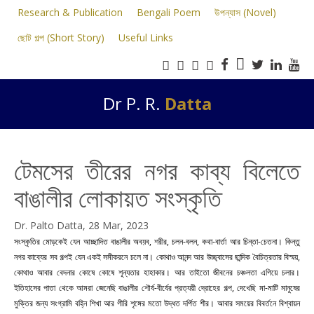
Research & Publication
Bengali Poem
উপন্যাস (Novel)
ছোট গল্প (Short Story)
Useful Links
Dr P. R.
Datta
টেমসের তীরের নগর কাব্য বিলেতে
বাঙালীর লোকায়ত সংস্কৃতি
Dr. Palto Datta, 28 Mar, 2023
সংস্কৃতির মোড়কেই যেন আচ্ছাদিত বাঙালীর অবয়ব, শরীর, চলন-বলন, কথা-বার্তা আর চিন্তা-চেতনা। কিন্তু
নগর কাব্যের সব গল্পই যেন একই সমীকরনে চলে না। কোথাও আনন্দ আর উচ্ছ্বাসের ছান্দিক বৈচিত্রতার বিস্ময়,
কোথাও আবার বেদনার কোষে কোষে শূন্যতার হাহাকার। আর তাইতো জীবনের চঞ্চলতা এগিয়ে চলার।
ইতিহাসের পাতা থেকে আমরা জেনেছি বাঙালীর শৌর্য-বীর্যের প্রত্যয়ী দ্রোহের গল্প, দেখেছি মা-মাটি মানুষের
মুক্তির জন্য সংগ্রামি বহ্নি শিখা আর গীরি শৃঙ্গের মতো উদ্ধত দর্পিত শীর। আবার সময়ের বিবর্তনে বিশ্বায়ন