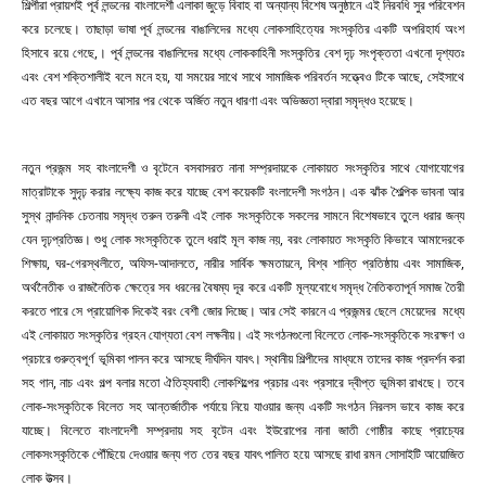
শিল্পীরা প্রায়শই পূর্ব লন্ডনের বাংলাদেশী এলাকা জুড়ে বিবাহ বা অন্যান্য বিশেষ অনুষ্ঠানে এই নিরবধি সুর পরিবেশন
করে চলেছে। তাছাড়া ভাষা পূর্ব লন্ডনের বাঙালিদের মধ্যে লোকসাহিত্যের সংস্কৃতির একটি অপরিহার্য অংশ
হিসাবে রয়ে গেছে,। পূর্ব লন্ডনের বাঙালিদের মধ্যে লোককাহিনী সংস্কৃতির বেশ দৃঢ় সংপৃক্ততা এখনো দৃশ্যতঃ
এবং বেশ শক্তিশালীই বলে মনে হয়, যা সময়ের সাথে সাথে সামাজিক পরিবর্তন সত্ত্বেও টিকে আছে, সেইসাথে
এত বছর আগে এখানে আসার পর থেকে অর্জিত নতুন ধারণা এবং অভিজ্ঞতা দ্বারা সমৃদ্ধও হয়েছে।
নতুন প্রজন্ম সহ বাংলাদেশী ও বৃটেনে বসবাসরত নানা সম্প্রদায়কে লোকায়ত সংস্কৃতির সাথে যোগাযোগের
মাত্রাটাকে সুদৃঢ় করার লক্ষ্যে কাজ করে যাচ্ছে বেশ কয়েকটি বংলাদেশী সংগঠন। এক ঝাঁক শৈল্পিক ভাবনা আর
সুস্থ নান্দনিক চেতনায় সমৃদ্ধ তরুন তরুনী এই লোক সংস্কৃতিকে সকলের সামনে বিশেষভাবে তুলে ধরার জন্য
যেন দৃঢ়প্রতিজ্ঞ। শুধু লোক সংস্কৃতিকে তুলে ধরাই মূল কাজ নয়, বরং লোকায়ত সংস্কৃতি কিভাবে আমাদেরকে
শিক্ষায়, ঘর-গেরস্থলীতে, অফিস-আদালতে, নারীর সার্বিক ক্ষমতায়নে, বিশ্ব শান্তি প্রতিষ্ঠায় এবং সামাজিক,
অর্থনৈতীক ও রাজনৈতিক ক্ষেত্রে সব ধরনের বৈষম্য দূর করে একটি মূল্যবোধে সমৃদ্ধ নৈতিকতাপূর্ন সমাজ তৈরী
করতে পারে সে প্রায়োগিক দিকেই বরং বেশী জোর দিচ্ছে। আর সেই কারনে এ প্রজন্মর ছেলে মেয়েদের মধ্যে
এই লোকায়ত সংস্কৃতির গ্রহন যোগ্যতা বেশ লক্ষনীয়। এই সংগঠনগুলো বিলেতে লোক-সংস্কৃতিকে সংরক্ষণ ও
প্রচারে গুরুত্বপূর্ণ ভূমিকা পালন করে আসছে দীর্ঘদিন যাবৎ।
স্থানীয় শিল্পীদের মাধ্যমে তাদের কাজ প্রদর্শন করা
সহ গান, নাচ এবং গল্প বলার মতো ঐতিহ্যবাহী লোকশিল্পের প্রচার এবং প্রসারে দ্বীপ্ত ভূমিকা রাখছে। তবে
লোক-সংস্কৃতিকে বিলেত সহ আন্তর্জাতীক পর্যায়ে নিয়ে যাওয়ার জন্য একটি সংগঠন নিরলস ভাবে কাজ করে
যাচ্ছে। বিলেতে বাংলাদেশী সম্প্রদায় সহ বৃটেন এবং ইউরোপের নানা জাতী গোষ্ঠীর কাছে প্রাচ্যের
লোকসংস্কৃতিকে পৌঁছিয়ে দেওয়ার জন্য গত তের বছর যাবৎ পালিত হয়ে আসছে রাধা রমন সোসাইটি আয়োজিত
লোক উত্সব।