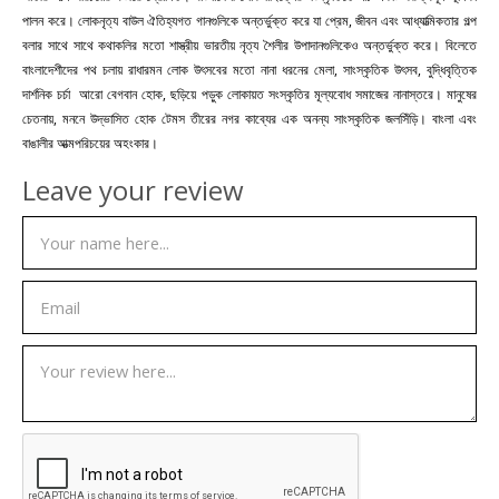
পালন করে। লোকনৃত্য বাউল ঐতিহ্যগত গানগুলিকে অন্তর্ভুক্ত করে যা প্রেম, জীবন এবং আধ্যাত্মিকতার গল্প
বলার সাথে সাথে কথাকলির মতো শাস্ত্রীয় ভারতীয় নৃত্য শৈলীর উপাদানগুলিকেও অন্তর্ভুক্ত করে। বিলেতে
বাংলাদেশীদের পথ চলায় রাধারমন লোক উৎসবের মতো নানা ধরনের মেলা, সাংস্কৃতিক উৎসব, বুদ্ধিবৃত্তিক
দার্শনিক চর্চা আরো বেগবান হোক, ছড়িয়ে পড়ুক লোকায়ত সংস্কৃতির মূল্যবোধ সমাজের নানাস্তরে। মানুষের
চেতনায়, মননে উদ্ভাসিত হোক টেমস তীরের নগর কাব্যের এক অনন্য সাংস্কৃতিক জলসিঁড়ি। বাংলা এবং
বাঙালীর আত্মপরিচয়ের অহংকার।
Leave your review