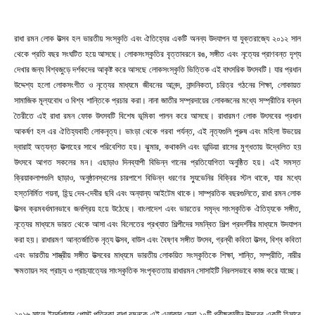
রাধা রমন লোক উত্সব হল ভারতীয় সংস্কৃতি এবং ঐতিহ্যের একটি অনন্য উদযাপন যা যুক্তরাজ্যে ২০১২ সাল
থেকে প্রতি বছর সংঘটিত হয়ে আসছে। লোকসংস্কৃতির বৃত্তাবরনে রঙ, সঙ্গীত এবং নৃত্যের প্রাণবন্ত দৃশ্য
দেখার জন্য বিশ্বজুড়ে দর্শকদের আকৃষ্ট করে আসছে লোকসংস্কৃতি ভিত্তিক এই বাৎসরিক উৎসবটি। যার প্রধান
উদ্দেশ্য হলো লোকসংগীত ও নৃত্যের মাধ্যমে জীবনের আনন্দ, নান্দনিকতা, চরিত্র গঠনের শিক্ষা, লোকায়ত
সামাজিক মূল্যবোধ ও বিশ্ব শান্তিকে প্রচার করা। নানা জাতীর সম্প্রদায়ের লোকজনের মধ্যে সম্প্রীতির বন্ধন
তৈরীতে এই রাধা রমন ফোক উৎসবটি বিশেষ ভূমিকা পালন করে আসছে। রাধারমণ লোক উৎসবের প্রধান
আকর্ষণ হল এর ঐতিহ্যবাহী লোকনৃত্য। ভাংড়া থেকে গরবা পর্যন্ত, এই নৃত্যগুলি পুরুষ এবং মহিলা উভয়ের
দ্বারাই অত্যন্ত উত্সাহের সাথে পরিবেশিত হয়। ঝুমার, কথাকলি এবং ডান্ডিয়া রাসের মুগ্ধতায় উদ্বেলিত হয়
উৎসবে আগত সকলের মন। এছাড়াও দিনব্যাপী বিভিন্ন গানের প্রতিযোগিতা অনুষ্ঠিত হয়। এই সমস্ত
ক্রিয়াকলাপগুলি ছাড়াও, অনুষ্ঠানস্থলের চারপাশে বিভিন্ন ধরণের স্যুভেনির বিক্রির স্টল থাকে, যার মধ্যে
হস্তনির্মিত গয়না, হিন্দু দেব-দেবীর ছবি এবং অন্যান্য আইটেম থাকে। সাম্প্রতিক বছরগুলিতে, রাধা রমন লোক
উত্সব ক্রমবর্ধমানভাবে জনপ্রিয় হয়ে উঠেছে। বাংলাদেশ এবং ভারতের সমৃদ্ধ সাংস্কৃতিক ঐতিহ্যকে সঙ্গীত,
নৃত্যের মাধ্যমে ভারত থেকে আসা এবং বিলেতের প্রখ্যাত শিল্পীদের সমন্বিত শিল্প প্রদর্শনীর মাধ্যমে উদযাপন
করা হয়। রাধারমণ আন্তর্জাতিক নৃত্য উত্সব, বাউল এবং বৈষ্ণব সঙ্গীত উৎসব, গ্রন্থী কবিতা উত্সব, বিশ্ব কবিতা
এবং ভারতীয় শাস্ত্রীয় সঙ্গীত উত্সবের মাধ্যমে ভারতীয় লোকয়িত সংস্কৃতিকে শিক্ষা, শান্তি, সম্প্রীতি, নারীর
ক্ষমতায়ন সহ প্রাচ্য ও প্রাচ্যাত্যের সাংস্কৃতিক সংপৃক্ততায় রাধারমন সোসাইটি নিরলসভাবে কাজ করে যাচ্ছে।
২০১৬ সালে ইয়র্কশায়ার পোস্ট পত্রিকা রাধা রমনকে এই এলাকার সেরা ১০টি গ্রীষ্মকালীন উত্সবের একটি হিসাবে