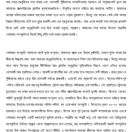
আর তথ্য-প্রযুক্তির নগ্ন থাবায় এবং ভোগবাদী পূঁজিবাদের অপ্রতিরোধ্য প্রভাবে এই মানুষগুলোই ভূলে যায়
আমাদের আত্মপরিচয়ের নান্দনিক মূল্যবোধগুলিকে। বিস্মৃতির অতলে হারিয়ে যায় আমাদের অতীত। আমাদের
আশারা ভবিতব্যের অজানা স্বপ্নের বলাকা হয়ে ভেসে বেড়ায় দূরাকাশে। কিন্তু তার মাঝেও কেউ কেউ অদম্য
ইচ্ছায় দ্বীপ্ততায় হেঁটে চলে সুন্দর রুপালী কোন এক প্রত্যুষের আশায়। আর এদের জন্যই নগর কাব্যের গল্পগুলি
কিংবা ছোট ছোট অনুভূতিগুলি হয়ে উঠে বড়োই মধুময়, প্রাঞ্জল। আজকের নগর কাব্যে বিলেতে বাঙালীর
লোকায়ত সংস্কৃতিকে নিয়েই কিছু চর্বিত-চর্বন করার প্রয়াস রাখছি।
লোকায়ত সংস্কৃতি আমাদের আষ্টে-পৃষ্ঠে সংপৃক্ত, আমাদের আত্মা এবং উদ্যম সন্জীবনী, যেখানে খুঁজে পাওয়া যায়
জীবনের উচ্ছ্বাস আর পরম আদরের অনুভূতিগুলিকে, যা আমাদেরকে শিক্ষা দেয় নৈতিকতার মন্ত্র। কিন্তু সময়ের
সাথে সাথে বিশ্বের মানুষেরা নীতিবিদ্যা আর নান্দনিক অনুভূতির স্মৃতিগুলিকে পিছনে ফেলে এগিয়ে চলেছে
ভোগবাদী আর প্রাপ্তির নেশায়। প্রবাসী বংলাদেশীরা বরং এই চলার পথে সবচেয়ে বেশী সক্রিয়। কারন লন্ডন যে
পুঁজিবাদের জঠরে বেড়ে উঠা ভোগবাদী দর্শনের রাজধানী। এখানেই হাত বাড়ালেই সব মেলে। উত্তর-দক্ষিন-পূর্ব
-পশ্চিম যেদিকেই চোখ যায় শুধু বিলাসীতার সৌন্দর্য আর বিচিত্র সামিয়ানার ঢেউ লক্ষনীয়। এই প্রাপ্তির সৌন্দর্যের
বৃত্তায়নে পথ চলায় কখনো কখনো মনে হয় এক গভীর আত্মপরিচয়ের সংকটে ভুগছি আমরা। বিলেতে থেকেও
পারিনি পুরোপুরি বিলেতী আদব-কায়দায় সংপৃক্ত হতে, অন্যদিকে ধীরে ধীরে অপসৃয়মানের অতলে হারিয়ে যাচ্ছে
আমাদের চিন্তায়-চেতনায়-ভাবনায় লালিত-পালিত বহু চেনা-জানা সংস্কৃতি। বিলেতের লন্ডন ৬০-৭০ বছরের
ব্যাবধানে হয়ে উঠেছে বাংলাদেশীদের মিলন কেন্দ্র। বিশেষ করে পূর্ব লন্ডনের বাঙালি সম্প্রদায়ের মধ্যে এখনো
লোকায়ত সংস্কৃতি একটি গুরুত্বপূর্ণ ভূমিকা রাখছে।
শতাব্দীর পর শতাব্দী ধরে, এই প্রাণবন্ত এবং বৈচিত্র্যময়
সাংস্কৃতিক ঐতিহ্য প্রজন্ম থেকে প্রজন্মান্তরে চলে এসেছে, যার ফলশ্রুতিতে ঐতিহ্যবাহী বাঙালি সংস্কৃতির
অনেক দিক আজও ইংল্যান্ডের এই অংশে জীবিত ও ভালোভাবে মানুষের জীবনের সাথে গ্রথিত হয়ে আছে।