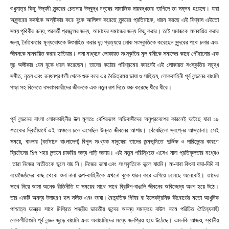
শুধুমাত্র কিছু উদ্যমী সুন্দরের চেতনায় উদ্বুদ্ধ মনুষের সামাজিক দায়বদ্ধতার তাগিদে তা সম্ভব হয়েছে। যারা
অসুন্দরের কদর্যকে অস্বীকার করে বুকে আলিঙ্গন করেছে সুন্দরের প্রতিমাকে, ধারন করছে এই বিশ্বাস এইতো
সময় পৃথিবীর জন্য, পরবর্তী প্রজন্মের জন্য, আমাদের সমাজের জন্য কিছু করার। তাই সমাজকে মানবায়িত করার
জন্য, নৈতিকতার মূল্যবোধকে উৎসাহিত করার দৃঢ় প্রত্যয়ে লোক সংস্কৃতিকে করেছেন সুন্দরের পথে চলার এবং
জীবনকে মানবায়িত করার হাতিয়ার। নানা মাধ্যমে লোকায়ত সংস্কৃতির মূল বানীকে সমাজের কাছে পৌঁছানোর এক
দৃঢ় অঙ্গীকার যেন বুকে ধারন করেছেন। তাদের কঠোর পরিশ্রমের কারনেই এই লোকায়ত সংস্কৃতির সমৃদ্ধ
সঙ্গীত, নৃত্য এবং রন্ধনপ্রণালী থেকে শুরু করে এর বৈচিত্রময় ভাষা ও সাহিত্য, লোককাহিনী পূর্ব লন্ডনের বাঙালি
পাড়া সহ বিলেতে বসবাসকারীদের জীবনকে এক নতুন রূপ দিতে শুরু করেছে ধীরে ধীরে।
পূর্ব লন্ডনের বাংলা লোককাহিনীর উত্স মূলতঃ বেশিরভাগ অভিবাসীদের অনুপ্রবেশের কারনেই ঘটেছে যারা ১৯
শতকের দ্বিতীয়ার্ধে এই অঞ্চলে চলে এসেছিল উন্নত জীবনের আশায়। বেঁধেছিলো স্বপ্নের আস্তানা।
সেই
সময়ে, বাংলার (বর্তমানে বাংলাদেশ) বিপুল সংখ্যক মানুষেরা তাদের জন্মভূমিতে দুর্ভিক্ষ ও দারিদ্র্যের কারণে
ব্রিটেনের শিল্প শহর লন্ডনে চাকরির জন্য পাড়ি জমায়। এই নতুন পরিস্থিতে এসেও নানা প্রতিকুলতার মধ্যেও
তারা নিজের অতীতকে ভূলে যায় নি। নিজের ভাষা এবং সংস্কৃতিকে ভূলে যায়নি। মা-বাবা কিংবা দাদা-দিদি বা
বয়োজৈষ্ঠদের কাছ থেকে শুনা নানা কল্প-কাহিনীকে এখনো বুকে ধারন করে এগিয়ে চলেছে অনেকেই। তাদের
সাথে নিয়ে আসা অনেক রীতিনীতি যা সময়ের সাথে সাথে ব্রিটিশ-বাঙালি জীবনের অবিচ্ছেদ্য অংশ হয়ে উঠে।
তার একটি অনন্য উদাহরণ হল সঙ্গীত এবং ভাষা। বৈদ্যুতিক গিটার বা ইলেকট্রনিক কীবোর্ডের মতো আধুনিক
পাশ্চাত্য যন্ত্রের সাথে মিশ্রিত শাস্ত্রীয় ভারতীয় ছন্দের অনন্য সমন্বয়ে বাউল নামে পরিচিত ঐতিহ্যবাহী
লোকগীতিগুলি পূর্ব লন্ডন জুড়ে বাঙালি এবং অবাঙালিদের মধ্যে জনপ্রিয় হয়ে উঠেছে। এমনকি আজও, স্থানীয়