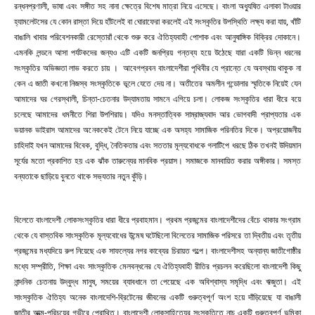
রন্ধনপ্রণালী, ভাষা এবং সঙ্গীত সহ নানা ক্ষেত্রে বিশেষ মাত্রা নিয়ে এসেছে। বাংলা অধ্যুষিত এলাকা টাওয়ার
হ্যামলেটসের যে কোন রাস্তা দিয়ে হাঁটলেই বা ঘোরাফেরা করলেই এই সংস্কৃতির উপস্থিতি লক্ষ্য করা যায়, খাঁটি
বাঙালি খাবার পরিবেশনকারী রেস্তোরাঁ থেকে শুরু করে ঐতিহ্যবাহী পোশাক এবং আনুষাঙ্গিক বিক্রির দোকানে।
এমনকি লন্ডনে আসা পর্যটকদের জন্যও এটি একটি জনপ্রিয় গন্তব্য হয়ে উঠেছে যারা একটি ভিন্ন ধরনের
সংস্কৃতির অভিজ্ঞতা লাভ করতে চায় । আবেগপ্রবন বাংলাদেশীরা পৃথিবীর যে প্রান্তে যে অবস্থায় থাকুক না
কেন এ জাতী কখনো নিজস্ব সংস্কৃতিকে ভূলে যেতে দেয় না। অতীতের অমলীন গন্ডোলার স্মৃতিকে নিয়েই যেন
আমাদের ঘর গেরস্থালী, চিন্তা-চেতনার উদ্যামতায় সামনে এগিয়ে চলা। লোকজ সংস্কৃতির ধারা ধীরে বয়ে
চলেছে আমাদের ধমনীতে শিরা উপশিরায়। যদিও মনস্তাত্বিক সাম্রাজ্যবাদ আর ভোগবাদী প্রাপ্যতার এক
ভয়ানক ভাইরাস আমাদের অনেককেই টেনে নিয়ে যাচ্ছে এক অসহ্য সামাজিক পরিনতির দিকে। অপ্রয়োজনীয়
চাহিদাই যখন আমাদের বিবেক, বুদ্ধি, নৈতিকতার এবং সততার মূল্যবোধকে গলাটিপে ধরছে ঠিক তখনই উদিয়মান
সূর্যের মতো প্রকাশিত হয় এক ঝাঁক তারুন্যের মানবিক প্রয়াস। সমাজকে মানবায়িত করার অঙ্গীকার। সমস্ত
বন্যতাকে ছাড়িয়ে বুনতে থাকে সভ্যতার নতুন কুঁড়ি।
বিলেতে বাংলাদেশী লোকসংস্কৃতির ধারা ধীরে প্রবাহমান। প্রথম প্রজন্মের বাংলাদেশীদের বেঁচে থাকার সংগ্রাম
থেকে যে বাস্তবিক সাংস্কৃতিক মূল্যবোধের উন্মেষ ঘটেছিলো বিলেতের সামাজিক পরিসরে তা দ্বিতীয় এবং তৃতীয়
প্রজন্মের মধ্যদিয়ে রুপ নিয়েছে এক সাফল্যের নগর কাব্যের চিরায়ত গল্পে। বাংলাদেশীসহ অন্যান্য জাতীগোষ্ঠীর
মধ্যে সম্প্রীতি, শিক্ষা এবং সাংস্কৃতিক মেলবন্ধনের যে ঐতিহ্যবাহী রীতির প্রচলন করেছিলো বাংলাদেশী কিছু
নান্দনিক চেতনায় উদ্বুদ্ধ মানুষ, সময়ের ব্যাবধানে তা পেয়েছে এক অবিশ্বাস্য সমৃদ্ধি এবং ঋজুতা। এই
সাংস্কৃতিক ঐতিহ্য অনেক বাংলাদেশি-ব্রিটেনের জীবনের একটি গুরুত্বপূর্ণ অংশ হয়ে দাঁড়িয়েছে যা বাঙালী
জাতীর আত্ম-পরিচয়ের গভীরে প্রোথিত। বাংলাদেশী লোকসাহিত্যের সংস্কৃতিতে নাচ একটি গুরুত্বপূর্ণ ভূমিকা