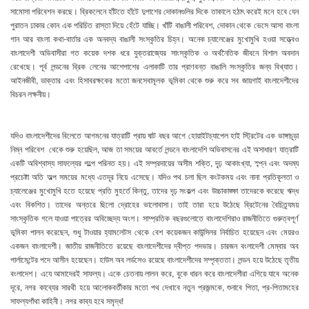
সামোসা পরিবেশন করছে। ব্রিকলেনে হাঁটতে হাঁটে দুপাশের দোকানগুলির দিকে তাকালে হঠাৎ করেই মনে হবে যেন
পুরাতন ঢাকার কোন এক পরিচিত রাস্তা দিয়ে হেঁটে যাচ্ছি। খাঁটি বাঙালী পরিবেশ, দোকান থেকে ভেসে আসা বাংলা
গান আর বাংলা কথা-বার্তার এক অনবদ্য বাঙালী সংস্কৃতির চিহ্ন। অনেক চ্যালেঞ্জের মুখোমুখি হওয়া সত্ত্বেও
বাংলাদেশী অভিবাসীরা গত কয়েক দশক ধরে যুক্তরাজ্যের সাংস্কৃতিক ও অর্থনৈতিক জীবনে বিশাল অবদান
রেখেছে। পূর্ব লন্ডনের ব্রিক লেনের আশেপাশের এলাকাটি তার প্রাণবন্ত বাঙালি সংস্কৃতির জন্য বিখ্যাত।
আইনজীবী, ডাক্তার এবং হিসাবরক্ষকের মতো জনসেবামূলক ভূমিকা থেকে শুরু করে সব জায়গাই বাংলাদেশীদের
বিচরন লক্ষনীয়।
যদিও বাংলাদেশীদের বিলেতে আগমনের যাত্রাটি প্রায় ষাট বছর আগে হোয়াইটচ্যাপেল হাই স্ট্রিটের এক ভাঙ্গাচূড়া
নিম্ন পরিবেশ থেকে শুরু হয়েছিল, আজ তা সময়ের আবর্তে লন্ডনে বাংলাদেশি অভিবাসনের এই অসাধারণ যাত্রাটি
একটি অবিশ্বাস্য সাফল্যের গল্পে পরিনত হয়। এই সম্প্রদায়ের অসীম শক্তি, দৃ্ঢ় আকাংখ্যা, স্ব্প্ন এবং অদম্য
প্রচেষ্টা অতি অল্প সময়ের মধ্যে এতদূর নিয়ে এসেছে। যদিও পথ চলা ছিল কংটকময় এবং নানা প্রতিকূলতা ও
চ্যালেঞ্জের মুখোমুখি হতে হয়েছে প্রতি মুহর্তে কিন্তু, তাদের দৃঢ় সংকল্প এবং উচ্চাকাঙ্ক্ষা তাদেরকে করেছে ঋদ্ধ
এবং বিকশিত। তাদের অন্তরে ছিলো দ্রোহের ভালোবাসা। তাই তারা হয়ে উঠেছে ব্রিটেনের বৈচিত্র্যময়
সাংস্কৃতিক গলে যাওয়া পাত্রের অবিচ্ছেদ্য অংশ। সাম্প্রতিক বছরগুলোতে বাংলাদেশিরাও রাজনীতিতে গুরুত্বপূর্ণ
ভূমিকা পালন করেছেন, শুধু টাওয়ার হ্যামলেটস থেকে বেশ কয়েকজন কাউন্সিলর নির্বাচিত হয়েছেন এবং মেয়রও
একজন বাংলাদেশী। জাতীয় রাজনীতিতে রয়েছে বাংলাদেশীদের দ্বীপ্ত পদভার। চারজন বংলাদেশী মেম্বার অব
পার্লামেন্টের পদে আসীন হয়েছেন। হাউস অব লর্ডসেও রয়েছে বাংলাদেশীদের সম্পৃক্ততা। লন্ডন হয়ে উঠেছে তৃতীয়
বংলাদেশ। এযে আমাদেরই সাফল্য। একে চেতনায় লালন করে, বুকে ধারন করে বাংলাদেশীরা এগিয়ে যাবে অনেক
দূরে, নগর কাব্যের সারথী হয়ে আলোকবর্তীকার মতো পথ দেখাবে নতুন প্রজন্মকে, শুনাবে পিতা, প্র-পিতামহের
সাফল্যগাঁথা কাহিনী। নগর কাব্য হবে সমৃদ্ধ!