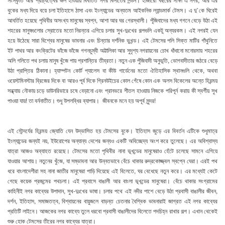
বুকের মধ্য দিয়ে বয়ে চলা ইতিহাসে ঠাসা এবং ইংল্যান্ডের অন্যতম আইকনিক ল্যান্ডমার্ক টেমস। এ দু`কে ঘিরেই
আবর্তিত হয়েছে পৃথিবীর অসংখ্য মানুষের স্বপ্ন, আশা আর ঘর গেরস্থালী। পূঁজিবাদের মধ্য গগনে বেড়ে উঠা এই
শহরের মানুষগুলোর স্রোতের মতো নিরন্তর এগিয়ে চলার সুখ-দুঃখের গল্পগুলি একটু অন্যরকম। এই নগরই যেন
হয়ে উঠেছে সারা বিশ্বের মানুষের ভাবনার এবং চিন্তার দর্শনিক ভুখন্ড। এই টেমসের পলি সিক্ত মাটির গাঁথুনিতে
ইট পাথর আর কংক্রিটের ভাঁজে ভাঁজে গগনচুম্বী অট্টালিকা আর সুদৃশ্য নগরায়নের চোখ ধাঁধানো মনোরমায় শহরের
অলি গলিতে পথ চলায় মানুষ খুঁজে পায় প্রশান্তির তীব্রতা। নতুন এক পুঁজিবাদী অনুভূতি, ভোগবাদীতার জঠরে বেড়ে
উঠা প্রাপ্তির ঠিকানা। হ্যাম্পটন কোর্ট প্যালেস বা কীউ গার্ডেনের মতো ঐতিহাসিক স্থানগুলি থেকে, অথবা
ওয়েস্টমিনস্টার ব্রিজের দিকে বা আরও পূর্ব দিকে গ্রিনউইচের কোল গেঁষে কোন এক অলস বিকেলের অন্তে হিরন্ময়
সন্ধ্যায় নৌকায় চড়ে ডাউনরিভারে চষে বেড়ানো এবং প্রানভরে শীতল হাওয়ায় নিজকে পরিপূর্ন করায় কী স্বর্গীয় সুখ
পাওয়া যায়! তা বর্ননাতীত। শুধু উপলব্ধির ব্যাপার। জীবনকে মনে হয় অপূর্ব সুন্দর!
এই সৌন্দর্যের হিরন্ময় জ্যোতি যেন উদ্ভাসিত হয় টেমসের বুকে। ইতিহাস জুড়ে এর বিবর্তন এটিকে শুধুমাত্র
ইংল্যান্ডের জন্যই নয়, ইউরোপের অন্যান্য দেশের জন্যও একটি অবিচ্ছেদ্য অংশ করে তুলেছে। এর অবিশ্বাস্য
যাত্রা আজও অব্যাহত রয়েছে। টেমসের মতো পৃথিবীর নানা ভূখন্ডের মানুষেরাও হেঁটে চলেছে সামনে এগিয়ে
যাওয়ার আশায়। নতুনের খুঁজে, যা সম্ভাবনা আর উন্নতভাবে বেঁচে থাকার রুদ্রকোজ্জ্বল স্বপ্নে ঘেরা। এরই পথ
ধরে বাংলাদেশীরা সহ নানা জাতীর মানুষেরা পাড়ি দিয়েছে এই বিলেতে, ঘর বেধেছে নতুন করে। এর মধ্যেই কেটে
গেছে কয়েক প্রজন্মের পথচলা। এই প্রবাসে বাঙালী আর বাংলা ভূখন্ডের মানুষেরা। বেঁচে থাকার সংগ্রামের
কাহিনীই নগর কাব্যের উপাদান, সুখ-দুঃখের ভাষা। চলার পথে এই নদীর পাশে বেড়ে উঠা প্রবাসী বাঙালীর জীবন,
দর্শন, ইতিহাস, সমাজতত্ব, বিশ্বায়নের বায়ুজলে বাড়ন্ত চেতনার বৈশ্বিক ভাবনারাই জাগ্রত এই নগর কাব্যের
প্রতিটি লাইনে। আজকের নগর কাব্যে তুলে ধরবো প্রবাসী বাঙালীদের বিলেতে পদচিহ্ন রাখার গল্প। এখান থেকেই
শুরু হোক টেমসের তীরের নগর কাব্যের যাত্রা।