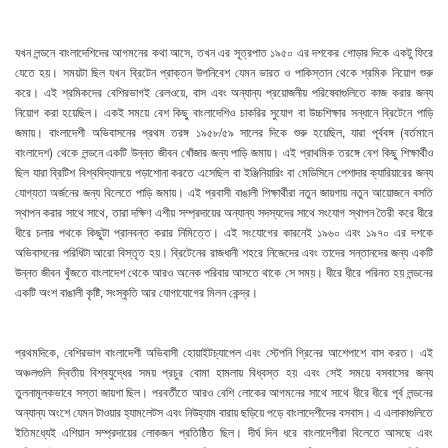
যখন লন্ডনে বাংলাদেশিদের আগমনের কথা আসে, তখন এর সূত্রপাত ১৯৫০ এর দশকের গোড়ার দিকে একটু ফিরে
যেতে হয়। সময়টা ছিল যখন ব্রিটেন প্রাক্তন উপনিবেশ যেমন ভারত ও পাকিস্তান থেকে শ্রমিক নিয়োগ শুরু
করে। এই শ্রমিকদের বেশিরভাগই রেলওয়ে, বাস এবং অন্যান্য প্রয়োজনীয় পরিষেবাগুলিতে কাজ করার জন্য
নিয়োগ করা হয়েছিল। একই সময়ে বেশ কিছু বাংলাদেশিও চাকরির সুযোগ বা উচ্চশিক্ষার সন্ধানে ব্রিটেনে পাড়ি
জমায়। বাংলাদেশী অভিবাসনের প্রথম তরঙ্গ ১৯৫৮/৫৯ সালের দিকে শুরু হয়েছিল, যারা পূর্ববঙ্গ (বর্তমানে
বাংলাদেশ) থেকে লন্ডনে একটি উন্নত জীবন খোঁজার জন্য পাড়ি জমায়। এই প্রাথমিক তরঙ্গে বেশ কিছু শিক্ষার্থীও
ছিল যারা ব্রিটিশ বিশ্ববিদ্যালয়ে পড়াশোনা করতে এসেছিল বা ইঞ্জিনিয়ারিং বা মেডিসিনে পেশাদার ক্যারিয়ারের জন্য
যোগ্যতা অর্জনের জন্য বিলেতে পাড়ি জমায়। এই প্রবাসী বাঙালী শিক্ষার্থীরা নতুন জায়গায় নতুন আয়োজনে বসতি
স্থাপন করার সাথে সাথে, তারা দক্ষিণ এশীয় সম্প্রদায়ের অন্যান্য সদস্যদের সাথে সংযোগ স্থাপন তৈরী করে ধীরে
ধীরে চলার পথকে কিছুটা প্রানবন্ত করার নিমিত্তে। এই সংযোগের কারনেই ১৯৬০ এবং ১৯৭০ এর দশকে
অভিবাসনের পরিধিটা আরো বিস্তৃত হয়। ব্রিটেনের রাজধানী শহরে নিজেদের এবং তাদের সন্তানদের জন্য একটি
উন্নত জীবন খুঁজতে বাংলাদেশ থেকে আরও অনেক পরিবার আসতে থাকে সে সময়। ধীরে ধীরে পরিনত হয় লন্ডনের
একটি অংশ বাঙালী কৃষ্টি, সংস্কৃতি আর যোগাযোগের মিলন কেন্দ্র।
প্রথমদিকে, বেশিরভাগ বাংলাদেশী অভিবাসী হোয়াইটচ্যাপেল এবং স্টেপনি গ্রিনের আশেপাশে বাস করত। এই
অঞ্চলগুলি দ্বিতীয় বিশ্বযুদ্ধের সময় প্রচুর বোমা হামলায় বিধ্বস্ত হয় এবং সেই সময়ে বসবাসের জন্য
তুলনামূলকভাবে সস্তা জায়গা ছিল। পরবর্তীতে আরও বেশি লোকের আগমনের সাথে সাথে ধীরে ধীরে পূর্ব লন্ডনের
অন্যান্য অংশে যেমন টাওয়ার হ্যামলেটস এবং নিউহ্যাম বারায় ছড়িয়ে পড়ে বাংলাদেশীদের বসবাস। এ এলাকাগুলিতে
ইতিমধ্যেই এশিয়ান সম্প্রদায়ের লোকজন প্রতিষ্ঠিত ছিল। দীর্ঘ দিন ধরে বাংলাদেশীরা বিলেতে আসছে এবং