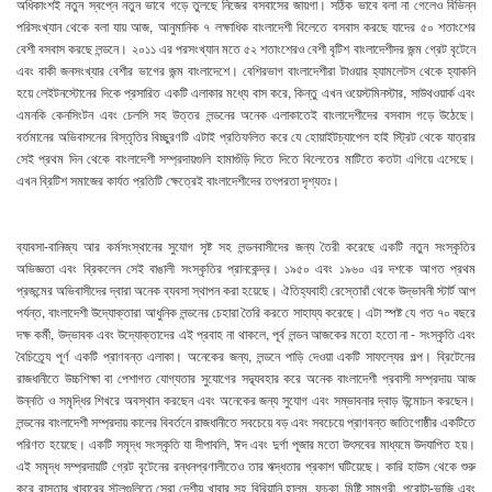
অধিকাংশই নতুন স্বপ্নে নতুন ভাবে গড়ে তুলছে নিজের বসবাসের জায়গা। সঠিক ভাবে বলা না গেলেও বিভিন্ন
পরিসংখ্যান থেকে বলা যায় আজ, আনুমানিক ৭ লক্ষাধিক বাংলাদেশী বিলেতে বসবাস করছে যাদের ৫০ শতাংশের
বেশী বসবাস করছে লন্ডনে। ২০১১ এর পরসংখ্যান মতে ৫২ শতাংশেরও বেশী বৃটিশ বাংলাদেশীদর জন্ম গ্রেট বৃটেনে
এবং বাকী জনসংখ্যার বেশীর ভাগের জন্ম বাংলাদেশে। বেশিরভাগ বাংলাদেশীরা টাওয়ার হ্যামলেটস থেকে হ্যাকনি
হয়ে লেইটনস্টোনের দিকে প্রসারিত একটি এলাকার মধ্যে বাস করে, কিন্তু এখন ওয়েস্টমিনস্টার, সাউথওয়ার্ক এবং
এমনকি কেনসিংটন এবং চেলসি সহ উত্তর লন্ডনের অনেক এলাকাতেই বাংলাদেশীদের বসবাস গড়ে উঠেছে।
বর্তমানের অভিবাসনের বিস্তৃতির বিচ্ছুরণটি এটাই প্রতিফলিত করে যে হোয়াইটচ্যাপেল হাই স্ট্রিট থেকে যাত্রার
সেই প্রথম দিন থেকে বাংলাদেশী সম্প্রদায়গুলি হামাগুঁড়ি দিতে দিতে বিলেতের মাটিতে কতটা এগিয়ে এসেছে।
এখন ব্রিটিশ সমাজের কার্যত প্রতিটি ক্ষেত্রেই বাংলাদেশীদের তৎপরতা দৃশ্যতঃ।
ব্যাবসা-বানিজ্য আর কর্মসংস্থানের সুযোগ সৃষ্ট সহ লন্ডনবাসীদের জন্য তৈরী করেছে একটি নতুন সংস্কৃতির
অভিজ্ঞতা এবং ব্রিকলেন সেই বাঙালী সংস্কৃতির প্রানকেন্দ্র। ১৯৫০ এবং ১৯৬০ এর দশকে আগত প্রথম
প্রজন্মের অভিবাসীদের দ্বারা অনেক ব্যবসা স্থাপন করা হয়েছে। ঐতিহ্যবাহী রেস্তোরাঁ থেকে উদ্ভাবনী স্টার্ট আপ
পর্যন্ত, বাংলাদেশী উদ্যোক্তারা আধুনিক লন্ডনের চেহারা তৈরি করতে সাহায্য করেছে। এটা স্পষ্ট যে গত ৭০ বছরে
দক্ষ কর্মী, উদ্ভাবক এবং উদ্যোক্তাদের এই প্রবাহ না থাকলে, পূর্ব লন্ডন আজকের মতো হতো না - সংস্কৃতি এবং
বৈচিত্র্যে পূর্ণ একটি প্রাণবন্ত এলাকা। অনেকের জন্য, লন্ডনে পাড়ি দেওয়া একটি সাফল্যের গল্প। ব্রিটেনের
রাজধানীতে উচ্চশিক্ষা বা পেশাগত যোগ্যতার সুযোগের সদ্ব্যবহার করে অনেক বাংলাদেশী প্রবাসী সম্প্রদায় আজ
উন্নতি ও সমৃদ্ধির শিখরে অবস্থান করছেন এবং অনেকের জন্য সুযোগ এবং সম্ভাবনার দ্বাড় উন্মোচন করছেন।
লন্ডনের বাংলাদেশী সম্প্রদায় কালের বিবর্তনে রাজধানীতে সবচেয়ে বড় এবং সবচেয়ে প্রাণবন্ত জাতিগোষ্ঠীর একটিতে
পরিণত হয়েছে। একটি সমৃদ্ধ সংস্কৃতি যা দীপাবলি, ঈদ এবং দুর্গা পূজার মতো উৎসবের মাধ্যমে উদযাপিত হয়।
এই সমৃদ্ধ সম্প্রদায়টি গ্রেট বৃটেনের রন্ধনপ্রণালীতেও তার ঋদ্ধতার প্রকাশ ঘটিয়েছে। কারি হাউস থেকে শুরু
করে রাস্তার খাবারের স্টলগুলিতে সেরা দেশীয় খাবার সহ বিরিয়ানি,হালুম, ফুচকা, মিষ্টি সামগ্রী, পরোটা-ভাজি এবং