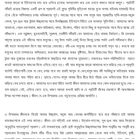
অনন্য যাত্রা যা ইতিহাসের হাত ধরে এগিয়ে চলেছে অনন্তকাল ধরে এবং চলতে থাকবে আরো বহুযুগ। প্রতিটি
নদীরই রয়েছে নিজস্ব একটি গল্প যা প্রায়শই এই সুন্দর পৃথিবীর মৃত্তিকা মায়ের বুকে অপার মহিমায় হামাগুড়ি দিয়ে
এঁকে বেঁকে সর্পিলাকারে চলার অভিজ্ঞতায় পূর্ন। সময়ের সাথে সাথে লক্ষ মানুষ আর প্রজাতীর হাসি-কান্না-আনন্দ
বেদনা, সুখ-দুঃখ আর উন্মাদ উচ্ছ্বাসের সাথে মিথস্ক্রিয়ার ইতিহাসে নিহিত এক অনবদ্য স্মৃতিগাঁথা। আমাদের আশা-
আকাংখা, প্রেম-ভালোবাসা, জ্ঞান-অভিজ্ঞতা, খাদ্য, বিনোদন, শক্তি কতো কিছু না অকৃপনতার সাথে দিয়ে যাচ্ছে এই
নদীগুলো। এক প্রান্জল, ভুবনমোহিনী, সুরঙ্গনা, তরঙ্গীনি নদীরাই যেন আমাদের বেঁচে থাকার নির্ভরতা। কি চমৎকার
সাদৃশ্য রয়েছে এই নদীদের সাথে মানুষের। শুধু উৎস পথটা একটু ভিন্ন কিন্তু চলার পথটা একই সমীকরনে বাঁধা।
নদী বহতা অনন্তকাল মিশে যায় সাগরের মোহনায়। নদী-এবং মানুষের চলার পথ কখোনই মসৃন নয়। কখনো খরা
মসুমের মতো তাপদাহের অস্থিরতা, কখনোবা আষাড়ের অঝর বৃষ্টিপাত, কিংবা হীমাংকের নিচে শীতের কনে কনে
ঠান্ডা আর তুষারের ভয়ংকর হাঁড়কাঁপানো আছড়িয়ে পরা বাতাসের তান্ডবতা। তারপরেও সকল পরিস্থিতিতে গ্রহন
করেই আমাদেরকে সামনের দিকে এগিয়ে যেতে হয়। নদী আর মানুষের যাত্রা আমাদের মনে করিয়ে দেয় যে প্রকৃতি
যতটাই শক্তিশালী হোক না কেন, চলার পথে যত বাধাই আসুক না কেন,মানুষ আর নদী সবকিছুকে অতিক্রম করার
অদম্য সাহস আর শক্তি রাখে। দুমড়ে গেলেও মানুষ আবার ধীরে ধীরে উঠে দাঁড়ায় এবং ভবিতব্যের দিকে হাত
বাড়িয়ে ফের চলতে থাকে। আমাদের মনে রাখা উচিত যখনই জীবন আমাদের চলার পথে কোন বক্ররেখা ছুড়ে দেয় –
হাল ছাড়তে নেই, এগিয়ে যেতে হবে, কারণ আমরা কখনই জানি না যে প্রতিটি বাঁকের চারপাশে কী আশ্চর্যজনক
বিস্ময় অপেক্ষা করছে। জীবন যে এক বিস্ময়কর এবং নতুনত্বের ছোঁয়ায় আবর্তিত।
এ বিস্ময়কর জীবনকে নিয়েই আমার উচ্ছ্বাস, আনন্দ আর বেদনার জলসিঁড়িতে থরে থরে সাঁজাতে চাই আমার
ভাবনাগুলোকে এই নগর কাব্যে। জীবন তো সত্যিই এক কাব্য। উত্থান-পতনের, সুখ-দুঃখ আর হৃদয় নিংড়ানো
অনুভূতির স্বতঃস্ফূর্ত প্রকাশ। এই নগরকাব্যের ছোট ছোট অনুভূতির উচ্ছ্বাসগুলোর উৎস শতাব্দীর পর শতাব্দী ধরে
প্রবহমান ইংল্যান্ডের টেমস নদীর তীরে গড়ে উঠা রোমান সাম্রাজ্যের কাল থেকে নানা দর্শন, ইতিহাস, কৃষ্ঠি,
সংস্কৃতি আর প্রাচ্যত্বের জল হাওয়ায় বিবর্তিত নগর বিলাতের লন্ডন। হাজারো বছরের সাক্ষী এ নগর, আর এর